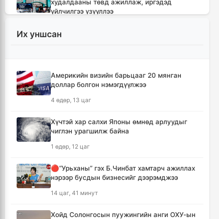
худалдааны төвд ажиллаж, иргэдэд
үйлчилгээ үзүүллээ
9 цаг, 41 минут
Их уншсан
УИХ-ын гишүүд БНСУ-ын Үндэсний
Ассамблейн гишүүдийг хүлээн авч уулзлаа
10 цаг, 6 минут
Америкийн визийн барьцааг 20 мянган
доллар болгон нэмэгдүүлжээ
Мексикийн ТикТок-чин шууд
4 өдөр, 13 цаг
дамжуулалтын үеэр буудуулж амиа алджээ
10 цаг, 33 минут
Хүчтэй хар салхи Японы өмнөд арлуудыг
чиглэн урагшилж байна
Кумамотогийн газар хөдлөлтийн улмаас
1 өдөр, 12 цаг
амиа алдагсдын тоо 38-д хүрчээ
11 цаг, 24 минут
🔴“Урьханы” гэх Б.Чинбат хамтарч ажиллах
нэрээр бусдын бизнесийг дээрэмджээ
Төр хувийн хэвшлийн түншлэлээр нийслэлд
14 цаг, 41 минут
хэрэгжүүлэх төслийн жагсаалтад өөрчлөлт
оруулах тухай хэлэлцэж байна
Хойд Солонгосын пуужингийн анги ОХУ-ын