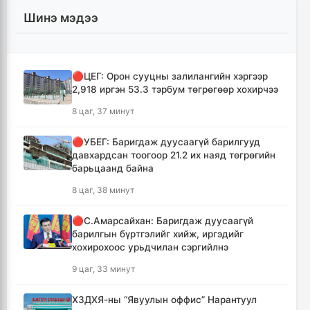
Шинэ мэдээ
🔴ЦЕГ: Орон сууцны залилангийн хэргээр
2,918 иргэн 53.3 тэрбум төгрөгөөр хохирчээ
8 цаг, 37 минут
🔴УБЕГ: Баригдаж дуусаагүй барилгууд
давхардсан тоогоор 21.2 их наяд төгрөгийн
барьцаанд байна
8 цаг, 38 минут
🔴С.Амарсайхан: Баригдаж дуусаагүй
барилгын бүртгэлийг хийж, иргэдийг
хохирохоос урьдчилан сэргийлнэ
9 цаг, 33 минут
ХЗДХЯ-ны “Явуулын оффис” Нарантуул