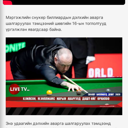
Мэргэжлийн снукер биллиардын дэлхийн аварга
шалгаруулах тэмцээний шөвгийн 16-ын тоглолтууд
үргэлжлэн явагдсаар байна.
Энэ удаагийн дэлхийн аварга шалгаруулах тэмцээнд