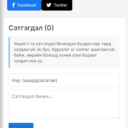
Facebook
Twitter
Сэтгэгдэл (0)
Уншигч та сэтгэгдэл бичихдээ бусдын нэр төрд
халдахгүй, ёс бус, бүдүүлэг үг хэллэг ашиглахгүй
байж, өөрийн болоод хүний үзэл бодлыг
хүндэтгэнэ үү.