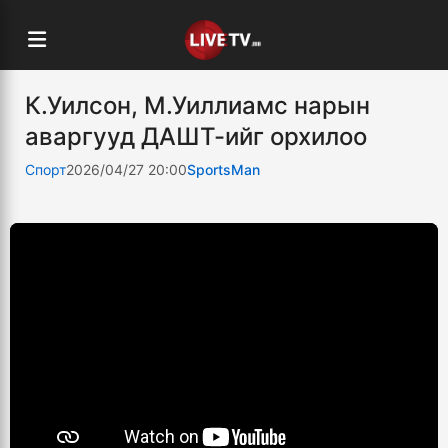
К.Уилсон, М.Уиллиамс нарын
аваргууд ДАШТ-ийг орхилоо
Спорт
2026/04/27 20:00
SportsMan