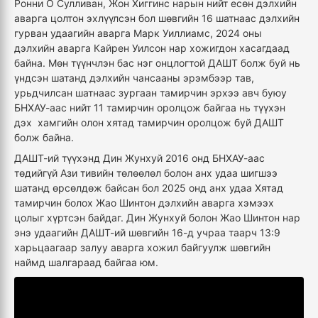
Ронни О Сулливан, Жон Хиггинс нарын нийт есөн дэлхийн
аварга цолтон эхлүүлсэн бол шөвгийн 16 шатнаас дэлхийн
гурван удаагийн аварга Марк Уиллиамс, 2024 оны
дэлхийн аварга Кайрен Уилсон нар хожигдон хасагдаад
байна. Мөн түүнчлэн бас нэг онцлогтой ДАШТ болж буй нь
үндсэн шатанд дэлхийн чансааны эрэмбээр тав,
урьдчилсан шатнаас зургаан тамирчин эрхээ авч буюу
БНХАУ-аас нийт 11 тамирчин оролцож байгаа нь түүхэн
дэх хамгийн олон хятад тамирчин оролцож буй ДАШТ
болж байна.
ДАШТ-ий түүхэнд Дин Жунхуй 2016 онд БНХАУ-аас
төдийгүй Ази тивийн төлөөлөл болон анх удаа шигшээ
шатанд өрсөлдөж байсан бол 2025 онд анх удаа Хятад
тамирчин болох Жао Шинтон дэлхийн аварга хэмээх
цолыг хүртсэн байдаг. Дин Жунхуй болон Жао Шинтон нар
энэ удаагийн ДАШТ-ий шөвгийн 16-д учраа таарч 13:9
харьцаагаар залуу аварга хожил байгуулж шөвгийн
наймд шалгараад байгаа юм.