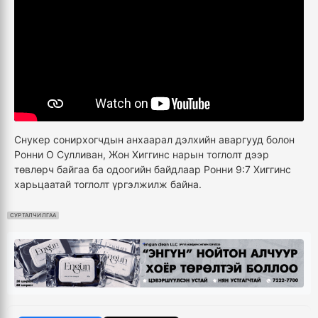
Снукер сонирхогчдын анхаарал дэлхийн аваргууд болон
Ронни О Сулливан, Жон Хиггинс нарын тоглолт дээр
төвлөрч байгаа ба одоогийн байдлаар Ронни 9:7 Хиггинс
харьцаатай тоглолт үргэлжилж байна.
СУРТАЛЧИЛГАА