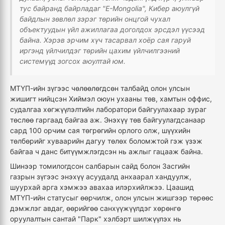
тус байранд байрладаг "E-Mongolia", Кибер аюулгүй
байдлын зөвлөл зэрэг төрийн онцгой чухал
объектуудын үйл ажиллагаа доголдох эрсдэл үүсээд
байна. Хэрэв эрчим хүч тасарвал хоёр сая гаруй
иргэнд үйлчилдэг төрийн цахим үйлчилгээний
системүүд зогсох аюултай юм.
МТҮП-ийн зүгээс чөлөөлөгдсөн талбайд олон улсын
жишигт нийцсэн Хиймэл оюун ухааны төв, хамтын оффис,
судалгаа хөгжүүлэлтийн лаборатори байгуулахаар зураг
төслөө гаргаад байгаа аж. Энэхүү төв байгуулагдсанаар
сард 100 орчим сая төгрөгийн орлого олж, шүүхийн
төлбөрийг хуваарийн дагуу төлөх боломжтой гэж үзэж
байгаа ч данс битүүмжлэгдсэн нь ажлыг гацааж байна.
Шинээр томилогдсон салбарын сайд болон Засгийн
газрын зүгээс энэхүү асуудалд анхаарал хандуулж,
шуурхай арга хэмжээ авахаа илэрхийлжээ. Цаашид
МТҮП-ийн статусыг өөрчилж, олон улсын жишгээр төрөөс
дэмжлэг авдаг, өөрийгөө санхүүжүүлдэг хөрөнгө
оруулалтын сантай "Парк" хэлбэрт шилжүүлэх нь