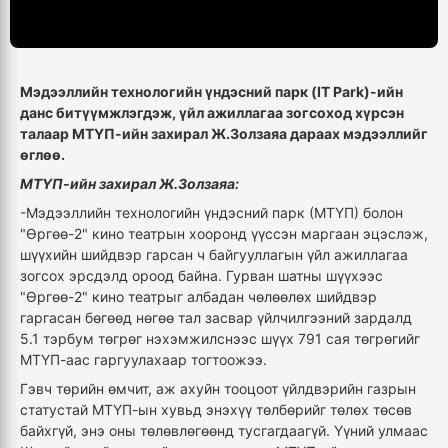
Мэдээллийн технологийн үндэсний парк (IT Park)-ийн
данс битүүмжлэгдэж, үйл ажиллагаа зогсоход хүрсэн
талаар МТҮП-ийн захирал Ж.Золзаяа дараах мэдээллийг
өглөө.
МТҮП-ийн захирал Ж.Золзаяа:
-Мэдээллийн технологийн үндэсний парк (МТҮП) болон
"Өргөө-2" кино театрын хооронд үүссэн маргаан эцэслэж,
шүүхийн шийдвэр гарсан ч байгууллагын үйл ажиллагаа
зогсох эрсдэлд ороод байна. Гурван шатны шүүхээс
"Өргөө-2" кино театрыг албадан чөлөөлөх шийдвэр
гаргасан бөгөөд нөгөө тал засвар үйлчилгээний зардалд
5.1 тэрбум төгрөг нэхэмжилснээс шүүх 791 сая төгрөгийг
МТҮП-аас гаргуулахаар тогтоожээ.
Гэвч төрийн өмчит, аж ахуйн тооцоот үйлдвэрийн газрын
статустай МТҮП-ын хувьд энэхүү төлбөрийг төлөх төсөв
байхгүй, энэ оны төлөвлөгөөнд тусгагдаагүй. Үүний улмаас