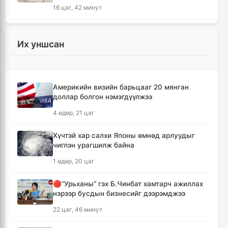
16 цаг, 42 минут
🔴УБЕГ: Баригдаж дуусаагүй барилгууд
давхардсан тоогоор 21.2 их наяд төгрөгийн
Их уншсан
барьцаанд байна
16 цаг, 44 минут
Америкийн визийн барьцааг 20 мянган
🔴С.Амарсайхан: Баригдаж дуусаагүй
доллар болгон нэмэгдүүлжээ
барилгын бүртгэлийг хийж, иргэдийг
хохирохоос урьдчилан сэргийлнэ
4 өдөр, 21 цаг
17 цаг, 38 минут
Хүчтэй хар салхи Японы өмнөд арлуудыг
чиглэн урагшилж байна
ХЗДХЯ-ны “Явуулын оффис” Нарантуул
худалдааны төвд ажиллаж, иргэдэд
1 өдөр, 20 цаг
үйлчилгээ үзүүллээ
17 цаг, 46 минут
🔴“Урьханы” гэх Б.Чинбат хамтарч ажиллах
нэрээр бусдын бизнесийг дээрэмджээ
УИХ-ын гишүүд БНСУ-ын Үндэсний
22 цаг, 46 минут
Ассамблейн гишүүдийг хүлээн авч уулзлаа