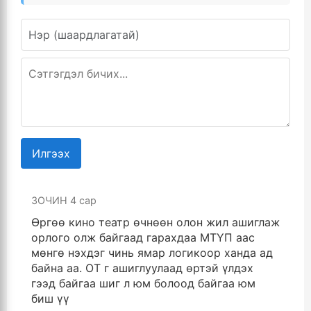
Илгээх
ЗОЧИН
4 сар
Өргөө кино театр өчнөөн олон жил ашиглаж
орлого олж байгаад гарахдаа МТҮП аас
мөнгө нэхдэг чинь ямар логикоор ханда ад
байна аа. ОТ г ашиглуулаад өртэй үлдэх
гээд байгаа шиг л юм болоод байгаа юм
биш үү