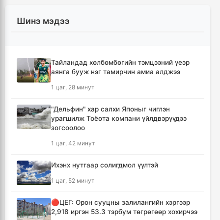
Шинэ мэдээ
Тайландад хөлбөмбөгийн тэмцээний үеэр
аянга бууж нэг тамирчин амиа алджээ
1 цаг, 28 минут
"Дельфин" хар салхи Японыг чиглэн
урагшилж Тоёота компани үйлдвэрүүдээ
зогсоолоо
1 цаг, 42 минут
Ихэнх нутгаар солигдмол үүлтэй
1 цаг, 52 минут
🔴ЦЕГ: Орон сууцны залилангийн хэргээр
2,918 иргэн 53.3 тэрбум төгрөгөөр хохирчээ