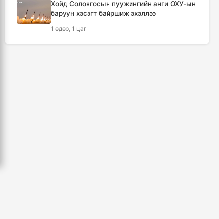
18 цаг, 11 минут
Хойд Солонгосын пуужингийн анги ОХУ-ын
баруун хэсэгт байршиж эхэллээ
Мексикийн ТикТок-чин шууд
1 өдөр, 1 цаг
дамжуулалтын үеэр буудуулж амиа алджээ
18 цаг, 38 минут
КОП17 хурлын үеэр таван дүүргийн 73
цэцэрлэг, 60 сургуульд зохицуулалт хийнэ
Кумамотогийн газар хөдлөлтийн улмаас
2 өдөр, 17 цаг
амиа алдагсдын тоо 38-д хүрчээ
19 цаг, 29 минут
ТАНИЛЦ: Наймдугаар сард олгох нийгмийн
халамжийн тэтгэвэр, тэтгэмж, хөнгөлөлт,
тусламжийн хуваарь
Төр хувийн хэвшлийн түншлэлээр нийслэлд
хэрэгжүүлэх төслийн жагсаалтад өөрчлөлт
2 өдөр, 22 цаг
оруулах тухай хэлэлцэж байна
19 цаг, 40 минут
3, 4 дүгээр хорооллын эцсээс Саппоро
хүртэлх авто замын хучилтын ажлыг
есдүгээр сарын 20-ны дотор дуусгана
Монгол Улсын сагсан бөмбөгийн эрэгтэй
шигшээ баг Япон улсыг зорилоо
2 өдөр, 22 цаг
20 цаг, 23 минут
Монгол Улсын аварга шалгаруулах
триатлоны тэмцээн эхэллээ
Татварын өрийг барагдуулахдаа орлогын