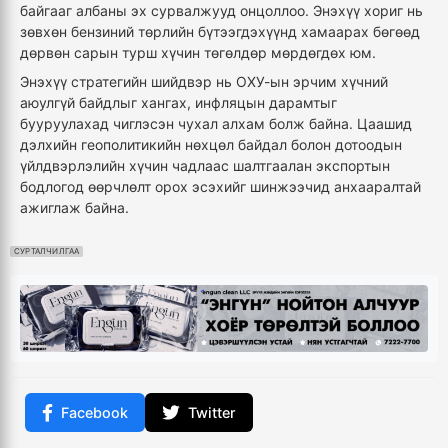
байгааг албаны эх сурвалжууд онцоллоо. Энэхүү хориг нь
зөвхөн бензиний төрлийн бүтээгдэхүүнд хамаарах бөгөөд
дөрвөн сарын турш хүчин төгөлдөр мөрдөгдөх юм.
Энэхүү стратегийн шийдвэр нь ОХУ-ын эрчим хүчний
аюулгүй байдлыг хангах, инфляцын дарамтыг
бууруулахад чиглэсэн чухал алхам болж байна. Цаашид
дэлхийн геополитикийн нөхцөл байдал болон дотоодын
үйлдвэрлэлийн хүчин чадлаас шалтгаалан экспортын
бодлогод өөрчлөлт орох эсэхийг шинжээчид анхааралтай
ажиглаж байна.
СУРТАЛЧИЛГАА
Facebook
Twitter