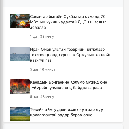
Сэлэнгэ аймгийн Сүхбаатар суманд 70
МВт-ын хүчин чадалтай ДЦС-ын галыг
асаалаа
1 цаг, 33 минут
Иран Оман улстай тээврийн чиглэлээр
тохиролцоонд хүрсэн ч Ормузын хоолойг
нээхгүй гэв
5 цаг, 16 минут
Канадын Британийн Колумб мужид ойн
түймрийн улмаас онц байдал зарлав
5 цаг, 48 минут
Төвийн аймгуудын ихэнх нутгаар дуу
цахилгаантай аадар бороо орно
6 цаг, 44 минут