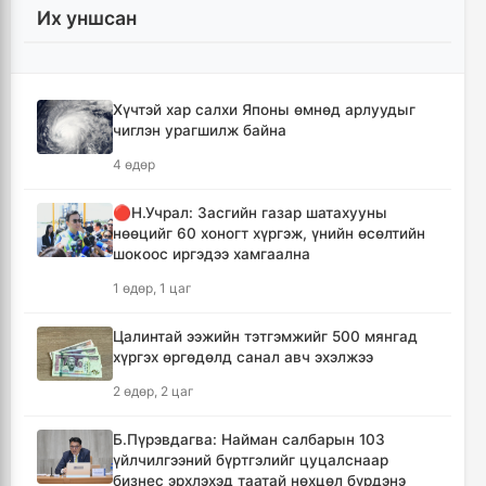
Их уншсан
Хотын дарга асан Х.Нямбаатар улсын заан
Д.Алтанцоожид хүндэтгэл үзүүлэх наадамд
оролцлоо
16 цаг, 20 минут
Хүчтэй хар салхи Японы өмнөд арлуудыг
чиглэн урагшилж байна
🔴Улсын ахлах засуул Т.Хэнбатад
4 өдөр
хүндэтгэл үзүүлж, 10 сая төгрөг бэлэглэлээ
17 цаг, 20 минут
🔴Н.Учрал: Засгийн газар шатахууны
нөөцийг 60 хоногт хүргэж, үнийн өсөлтийн
шокоос иргэдээ хамгаална
🔴Сэлэнгэ аймгийн “Таван хан” дэвжээний
бөхчүүдэд УИХ-ын гишүүн Б.Ундрамын гэр
1 өдөр, 1 цаг
бүл хүндэтгэл үзүүлж ₮100 саяыг
гардууллаа
Цалинтай ээжийн тэтгэмжийг 500 мянгад
18 цаг, 32 минут
хүргэх өргөдөлд санал авч эхэлжээ
2 өдөр, 2 цаг
"Сэлэнгэ-2026" цэргийн хээрийн сургууль
амжилттай өндөрлөлөө
Б.Пүрэвдагва: Найман салбарын 103
20 цаг, 5 минут
үйлчилгээний бүртгэлийг цуцалснаар
бизнес эрхлэхэд таатай нөхцөл бүрдэнэ