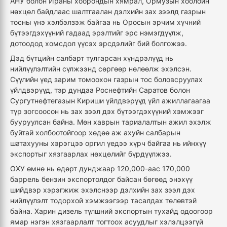
АНУ болон Ираны хоорондын хямрал, Ормузын хоолойн
нөхцөл байдлаас шалтгаалан дэлхийн зах зээлд газрын
тосны үнэ хэлбэлзэж байгаа нь Оросын эрчим хүчний
бүтээгдэхүүний гадаад эрэлтийг эрс нэмэгдүүлж,
дотоодод хомсдол үүсэх эрсдэлийг бий болгожээ.
Дэд бүтцийн салбарт тулгарсан хүндрэлүүд нь
нийлүүлэлтийн сүлжээнд сөргөөр нөлөөлж эхэлсэн.
Сүүлийн үед зарим томоохон газрын тос боловсруулах
үйлдвэрүүд, тэр дундаа Роснефтийн Саратов болон
Сургутнефтегазын Кириши үйлдвэрүүд үйл ажиллагаагаа
түр зогсоосон нь зах зээл дэх бүтээгдэхүүний хэмжээг
бууруулсан байна. Мөн хаврын тариалалтын ажил эхэлж
буйтай холбоотойгоор хөдөө аж ахуйн салбарын
шатахууны хэрэгцээ оргил үедээ хүрч байгаа нь ийнхүү
экспортыг хязгаарлах нөхцөлийг бүрдүүлжээ.
ОХУ өмнө нь өдөрт дунджаар 120,000-аас 170,000
баррель бензин экспортолдог байсан бөгөөд энэхүү
шийдвэр хэрэгжиж эхэлснээр дэлхийн зах зээл дэх
нийлүүлэлт тодорхой хэмжээгээр тасалдах төлөвтэй
байна. Харин дизель түлшний экспортын тухайд одоогоор
ямар нэгэн хязгаарлалт тогтоох асуудлыг хэлэлцээгүй