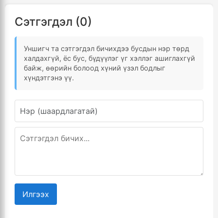
Сэтгэгдэл (0)
Уншигч та сэтгэгдэл бичихдээ бусдын нэр төрд
халдахгүй, ёс бус, бүдүүлэг үг хэллэг ашиглахгүй
байж, өөрийн болоод хүний үзэл бодлыг
хүндэтгэнэ үү.
Илгээх