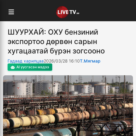
ШУУРХАЙ: ОХУ бензиний
экспортоо дөрвөн сарын
хугацаатай бүрэн зогсооно
Гадаад харилцаа
2026/03/28 16:10
Т.Мягмар
AI үүсгэсэн мэдээ