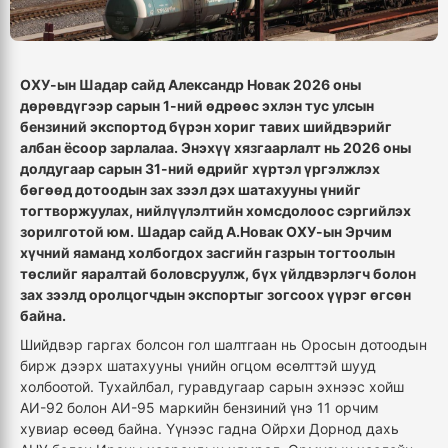
ОХУ-ын Шадар сайд Александр Новак 2026 оны
дөрөвдүгээр сарын 1-ний өдрөөс эхлэн тус улсын
бензиний экспортод бүрэн хориг тавих шийдвэрийг
албан ёсоор зарлалаа. Энэхүү хязгаарлалт нь 2026 оны
долдугаар сарын 31-ний өдрийг хүртэл үргэлжлэх
бөгөөд дотоодын зах зээл дэх шатахууны үнийг
тогтворжуулах, нийлүүлэлтийн хомсдолоос сэргийлэх
зорилготой юм. Шадар сайд А.Новак ОХУ-ын Эрчим
хүчний яаманд холбогдох засгийн газрын тогтоолын
төслийг яаралтай боловсруулж, бүх үйлдвэрлэгч болон
зах зээлд оролцогчдын экспортыг зогсоох үүрэг өгсөн
байна.
Шийдвэр гаргах болсон гол шалтгаан нь Оросын дотоодын
бирж дээрх шатахууны үнийн огцом өсөлттэй шууд
холбоотой. Тухайлбал, гуравдугаар сарын эхнээс хойш
AИ-92 болон AИ-95 маркийн бензиний үнэ 11 орчим
хувиар өсөөд байна. Үүнээс гадна Ойрхи Дорнод дахь