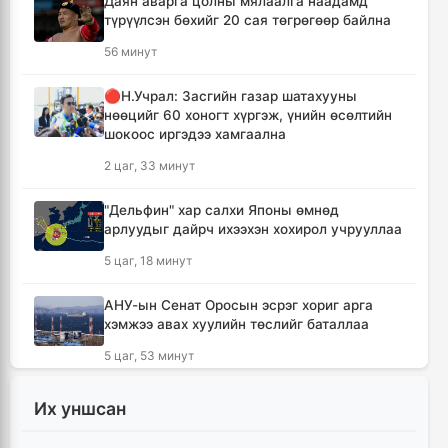
Даян аварга цолны мялаалга наадамд
түрүүлсэн бөхийг 20 сая төгрөгөөр байлна
56 минут
🔴Н.Учрал: Засгийн газар шатахууны
нөөцийг 60 хоногт хүргэж, үнийн өсөлтийн
шокоос иргэдээ хамгаална
2 цаг, 33 минут
"Дельфин" хар салхи Японы өмнөд
арлуудыг дайрч ихээхэн хохирол учрууллаа
5 цаг, 18 минут
АНУ-ын Сенат Оросын эсрэг хориг арга
хэмжээ авах хуулийн төслийг баталлаа
5 цаг, 53 минут
Сэлэнгэ аймагт 70 МВт-ын Дулааны
Их уншсан
цахилгаан станцыг ирэх сард ашиглалтад
оруулна