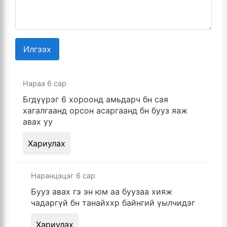
Илгээх
Нараа
6 сар
Бгдүүрэг 6 хороонд амьдарч бн сая
хагалгаанд орсон асаргаанд бн бууз яаж
авах уу
Хариулах
Наранцэцэг
6 сар
Бууз авах гэ эн юм аа буузаа хияж
чадаргүй бн танайххр байнгий үылчидэг
Хариулах