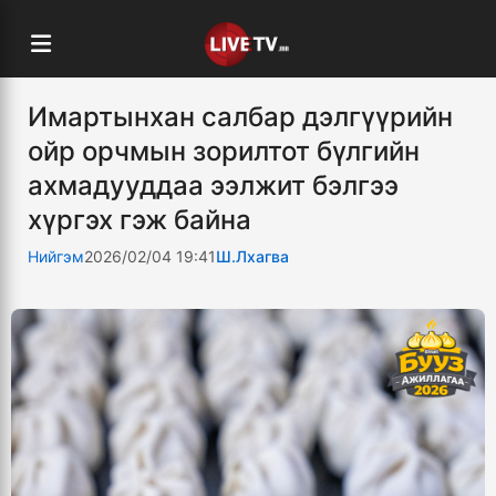
Имартынхан салбар дэлгүүрийн
ойр орчмын зорилтот бүлгийн
ахмадууддаа ээлжит бэлгээ
хүргэх гэж байна
Нийгэм
2026/02/04 19:41
Ш.Лхагва