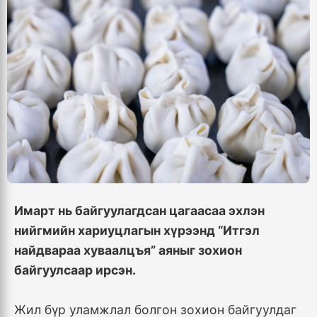
Имарт нь байгуулагдсан цагаасаа эхлэн
нийгмийн хариуцлагын хүрээнд “Итгэл
найдвараа хуваалцъя” аяныг зохион
байгуулсаар ирсэн.
Жил бүр уламжлал болгон зохион байгуулдаг