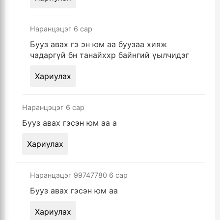
Наранцэцэг
6 сар
Бууз авах гэ эн юм аа буузаа хияж
чадаргүй бн танайххр байнгий үылчидэг
Хариулах
Наранцэцэг
6 сар
Бууз авах гэсэн юм аа а
Хариулах
Наранцэцэг 99747780
6 сар
Бууз авах гэсэн юм аа
Хариулах