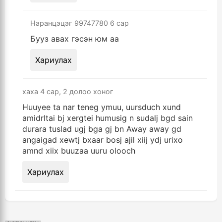
Наранцэцэг 99747780
6 сар
Бууз авах гэсэн юм аа
Хариулах
xaxa
4 сар, 2 долоо хоног
Huuyee ta nar teneg ymuu, uursduch xund
amidrltai bj xergtei humusig n sudalj bgd sain
durara tuslad ugj bga gj bn Away away gd
angaigad xewtj bxaar bosj ajil xiij ydj urixo
amnd xiix buuzaa uuru olooch
Хариулах