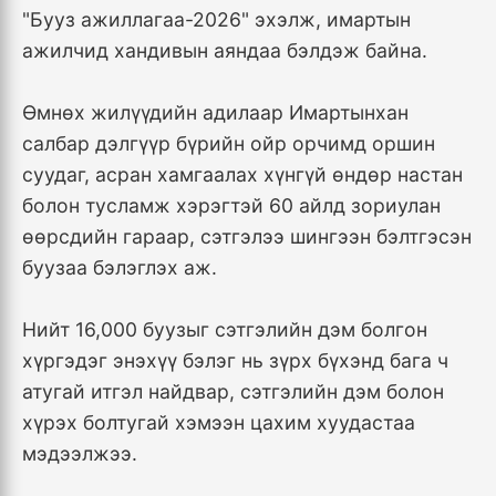
"Бууз ажиллагаа-2026" эхэлж, имартын
ажилчид хандивын аяндаа бэлдэж байна.
Өмнөх жилүүдийн адилаар Имартынхан
салбар дэлгүүр бүрийн ойр орчимд оршин
суудаг, асран хамгаалах хүнгүй өндөр настан
болон тусламж хэрэгтэй 60 айлд зориулан
өөрсдийн гараар, сэтгэлээ шингээн бэлтгэсэн
буузаа бэлэглэх аж.
Нийт 16,000 буузыг сэтгэлийн дэм болгон
хүргэдэг энэхүү бэлэг нь зүрх бүхэнд бага ч
атугай итгэл найдвар, сэтгэлийн дэм болон
хүрэх болтугай хэмээн цахим хуудастаа
мэдээлжээ.