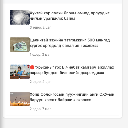
6 цаг, 5 минут
Хүчтэй хар салхи Японы өмнөд арлуудыг
чиглэн урагшилж байна
Шүлхийн дархлаажуулалтыг Монголд
үйлдвэрлэсэн вакцинаар хийнэ
3 өдөр, 2 цаг
6 цаг, 15 минут
Цалинтай ээжийн тэтгэмжийг 500 мянгад
хүргэх өргөдөлд санал авч эхэлжээ
КОП17 хурлын санхүү, бүртгэл, визийн
мэдээллийг олон нийтэд нээлттэй хүргэж
1 өдөр, 3 цаг
байна
6 цаг, 46 минут
🔴“Урьханы” гэх Б.Чинбат хамтарч ажиллах
нэрээр бусдын бизнесийг дээрэмджээ
Монгол-Хятадын сэтгүүлчдийн 16 дугаар
2 өдөр, 4 цаг
форум есдүгээр сард болно
6 цаг, 52 минут
Хойд Солонгосын пуужингийн анги ОХУ-ын
баруун хэсэгт байршиж эхэллээ
Хүннү гүрний голомт нутгаас хүчит
2 өдөр, 7 цаг
бөхчүүдийн домог үргэлжилнэ
6 цаг, 57 минут
КОП17 хурлын үеэр таван дүүргийн 73
цэцэрлэг, 60 сургуульд зохицуулалт хийнэ