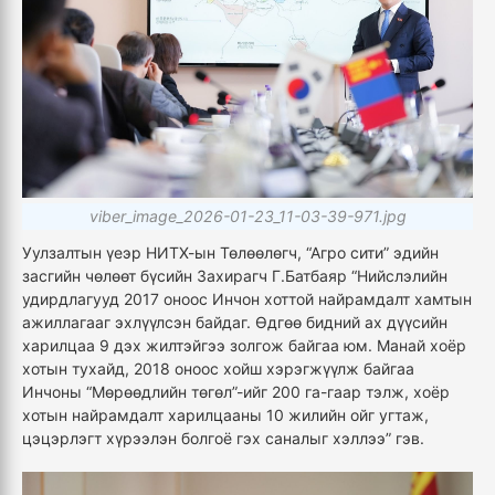
viber_image_2026-01-23_11-03-39-971.jpg
Уулзалтын үеэр НИТХ-ын Төлөөлөгч, “Агро сити” эдийн
засгийн чөлөөт бүсийн Захирагч Г.Батбаяр “Нийслэлийн
удирдлагууд 2017 оноос Инчон хоттой найрамдалт хамтын
ажиллагааг эхлүүлсэн байдаг. Өдгөө бидний ах дүүсийн
харилцаа 9 дэх жилтэйгээ золгож байгаа юм. Манай хоёр
хотын тухайд, 2018 оноос хойш хэрэгжүүлж байгаа
Инчоны “Мөрөөдлийн төгөл”-ийг 200 га-гаар тэлж, хоёр
хотын найрамдалт харилцааны 10 жилийн ойг угтаж,
цэцэрлэгт хүрээлэн болгоё гэх саналыг хэллээ” гэв.