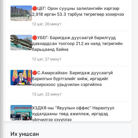
🔴ЦЕГ: Орон сууцны залилангийн хэргээр
2,918 иргэн 53.3 тэрбум төгрөгөөр хохирчээ
12 цаг, 26 минут
🔴УБЕГ: Баригдаж дуусаагүй барилгууд
давхардсан тоогоор 21.2 их наяд төгрөгийн
барьцаанд байна
12 цаг, 27 минут
🔴С.Амарсайхан: Баригдаж дуусаагүй
барилгын бүртгэлийг хийж, иргэдийг
хохирохоос урьдчилан сэргийлнэ
13 цаг, 22 минут
ХЗДХЯ-ны “Явуулын оффис” Нарантуул
худалдааны төвд ажиллаж, иргэдэд
үйлчилгээ үзүүллээ
13 цаг, 30 минут
Их уншсан