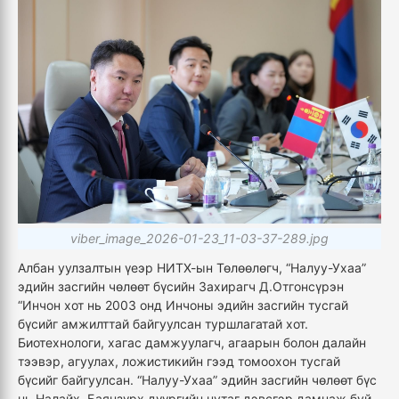
viber_image_2026-01-23_11-03-37-289.jpg
Албан уулзалтын үеэр НИТХ-ын Төлөөлөгч, “Налуу-Ухаа”
эдийн засгийн чөлөөт бүсийн Захирагч Д.Отгонсүрэн
“Инчон хот нь 2003 онд Инчоны эдийн засгийн тусгай
бүсийг амжилттай байгуулсан туршлагатай хот.
Биотехнологи, хагас дамжуулагч, агаарын болон далайн
тээвэр, агуулах, ложистикийн гээд томоохон тусгай
бүсийг байгуулсан. “Налуу-Ухаа” эдийн засгийн чөлөөт бүс
нь Налайх, Баянзүрх дүүргийн нутаг дэвсгэр дамнаж буй.