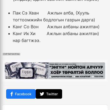
Пак Сэ Хван Ажлын алба, (Хууль
тогтоомжийн бодлогын газрын дарга)
Канг Со Вон Ажлын албаны ажилтан)
Канг Ик Хи Ажлын албаны ажилтан)
нар багтжээ.
СУРТАЛЧИЛГАА
Facebook
Twitter