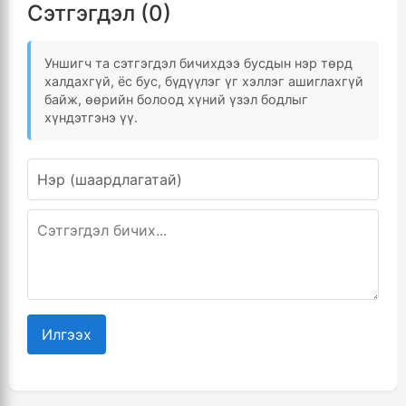
Сэтгэгдэл (0)
Уншигч та сэтгэгдэл бичихдээ бусдын нэр төрд
халдахгүй, ёс бус, бүдүүлэг үг хэллэг ашиглахгүй
байж, өөрийн болоод хүний үзэл бодлыг
хүндэтгэнэ үү.
Илгээх