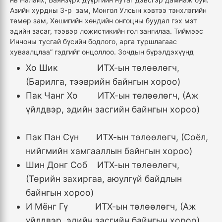
Азийн хурдны 3-р зам, Монгол Улсын хэвтээ тэнхлэгийн
төмөр зам, Хөшигийн хөндийн онгоцны буудал гэх мэт
эдийн засаг, тээвэр ложистикийн гол зангилаа. Тиймээс
Инчоны тусгай бүсийн бодлого, арга туршлагаас
хуваалцлаа” гэдгийг онцоллоо. Зочдын бүрэлдэхүүнд
Хо Шик ИТХ-ын төлөөлөгч,
(Барилга, тээврийн байнгын хороо)
Пак Чанг Хо ИТХ-ын төлөөлөгч, (Аж
үйлдвэр, эдийн засгийн байнгын хороо)
Пак Пан Сүн ИТХ-ын төлөөлөгч, (Соёл,
нийгмийн хамгааллын байнгын хороо)
Шин Донг Соб ИТХ-ын төлөөлөгч,
(Төрийн захиргаа, аюулгүй байдлын
байнгын хороо)
И Мёнг Гү ИТХ-ын төлөөлөгч, (Аж
үйлдвэр, эдийн засгийн байнгын хороо)