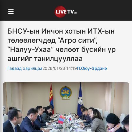
БНСУ-ын Инчон хотын ИТХ-ын
төлөөлөгчдөд “Агро сити”,
“Налуу-Ухаа” чөлөөт бүсийн үр
ашгийг танилцууллаа
Гадаад харилцаа
2026/01/23 14:19
П.Оюу-Эрдэнэ