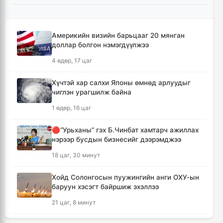
УИХ-ын гишүүд БНСУ-ын Үндэсний
Ассамблейн гишүүдийг хүлээн авч уулзлаа
13 цаг, 55 минут
Америкийн визийн барьцааг 20 мянган
доллар болгон нэмэгдүүлжээ
Мексикийн ТикТок-чин шууд
4 өдөр, 17 цаг
дамжуулалтын үеэр буудуулж амиа алджээ
14 цаг, 22 минут
Хүчтэй хар салхи Японы өмнөд арлуудыг
чиглэн урагшилж байна
Кумамотогийн газар хөдлөлтийн улмаас
1 өдөр, 16 цаг
амиа алдагсдын тоо 38-д хүрчээ
15 цаг, 13 минут
🔴“Урьханы” гэх Б.Чинбат хамтарч ажиллах
нэрээр бусдын бизнесийг дээрэмджээ
Төр хувийн хэвшлийн түншлэлээр нийслэлд
18 цаг, 30 минут
хэрэгжүүлэх төслийн жагсаалтад өөрчлөлт
оруулах тухай хэлэлцэж байна
Хойд Солонгосын пуужингийн анги ОХУ-ын
15 цаг, 24 минут
баруун хэсэгт байршиж эхэллээ
21 цаг, 8 минут
Монгол Улсын сагсан бөмбөгийн эрэгтэй
шигшээ баг Япон улсыг зорилоо