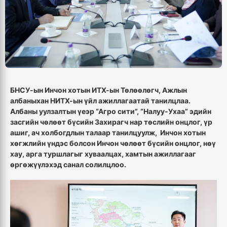
БНСУ-ын Инчон хотын ИТХ-ын Төлөөлөгч, Ажлын
албаныхан НИТХ-ын үйл ажиллагаатай танилцлаа.
Албаны уулзалтын үеэр “Агро сити”, “Налуу-Ухаа” эдийн
засгийн чөлөөт бүсийн Захирагч нар төслийн онцлог, үр
ашиг, ач холбогдлын талаар танилцуулж, Инчон хотын
хөгжлийн үндэс болсон Инчон чөлөөт бүсийн онцлог, нөү
хау, арга туршлагыг хуваалцах, хамтын ажиллагааг
өргөжүүлэхэд санал солилцлоо.