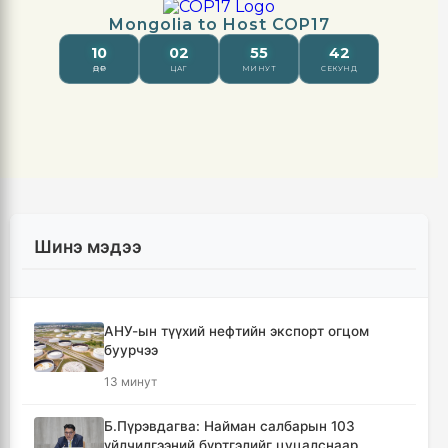
Шинэ мэдээ
АНУ-ын түүхий нефтийн экспорт огцом
буурчээ
13 минут
Б.Пүрэвдагва: Найман салбарын 103
үйлчилгээний бүртгэлийг цуцалснаар