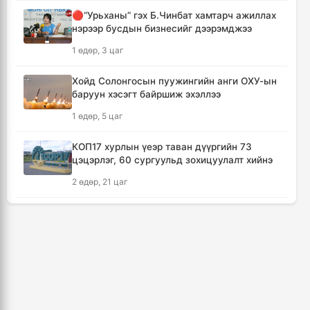
🔴“Урьханы” гэх Б.Чинбат хамтарч ажиллах
нэрээр бусдын бизнесийг дээрэмджээ
Тайландад хөлбөмбөгийн тэмцээний үеэр
аянга бууж нэг тамирчин амиа алджээ
1 өдөр, 3 цаг
5 цаг, 42 минут
Хойд Солонгосын пуужингийн анги ОХУ-ын
баруун хэсэгт байршиж эхэллээ
"Дельфин" хар салхи Японыг чиглэн
урагшилж Тоёота компани үйлдвэрүүдээ
1 өдөр, 5 цаг
зогсоолоо
5 цаг, 57 минут
КОП17 хурлын үеэр таван дүүргийн 73
цэцэрлэг, 60 сургуульд зохицуулалт хийнэ
Ихэнх нутгаар солигдмол үүлтэй
2 өдөр, 21 цаг
6 цаг, 6 минут
ТАНИЛЦ: Наймдугаар сард олгох нийгмийн
халамжийн тэтгэвэр, тэтгэмж, хөнгөлөлт,
🔴ЦЕГ: Орон сууцны залилангийн хэргээр
тусламжийн хуваарь
2,918 иргэн 53.3 тэрбум төгрөгөөр хохирчээ
3 өдөр, 3 цаг
20 цаг, 56 минут
3, 4 дүгээр хорооллын эцсээс Саппоро
🔴УБЕГ: Баригдаж дуусаагүй барилгууд
хүртэлх авто замын хучилтын ажлыг
давхардсан тоогоор 21.2 их наяд төгрөгийн