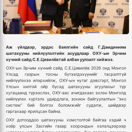
Аж үйлдвэр, эрдэс баялгийн сайд Г.Дамдинням
шатахууны нийлүүлэлтийн асуудлаар ОХУ-ын Эрчим
хүчний сайд С.Е.Цивилёвтай албан уулзалт хийжээ.
ОХУ-ын Эрчим хүчний сайд С.Е.Цивилёв 2026 онд Монгол
Улсад газрын тосны бүтээгдэхүүнийг тасралтгүй
нийлүүлэхээ илэрхийлж, ОХУ-ын нутаг дэвсгэрт, Монгол
Улсын хилтэй ойр бүсэд шатахууны агуулахыг түр
хугацаанд түрээслэх, ОХУ-аас ачигдахаас эхлэн Монголд
нийлүүлэх хүртэлх удирдлага, зохион байгуулалтын “эко
систем” бий болгох боломжийг судалж, шийдвэр
гаргахаар ярилцсан байна.
ОХУ дотооддоо шатахууны хомстолтой байгаа хэдий ч
хоёр улсын Засгийн газар хоорондын хэлэлцээрээр