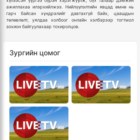
хүлээсэн үүргээ бүрэн хэрэгжүүлж, бүх талаар дэмжин
ажиллахаа илэрхийлжээ. Нийлүүлэлтийн явцад өмнө нь
гарч байсан хүндрэлийг давтахгүй байх, цаашдын
төлөвлөлт, уялдаа холбоог онлайн хэлбэрээр тогтмол
зохион байгуулахаар тохиролцов.
Зургийн цомог