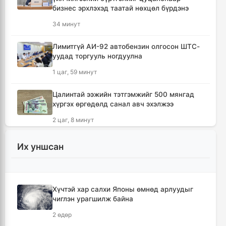
бизнес эрхлэхэд таатай нөхцөл бүрдэнэ
34 минут
Лимитгүй АИ-92 автобензин олгосон ШТС-
уудад торгууль ногдуулна
1 цаг, 59 минут
Цалинтай ээжийн тэтгэмжийг 500 мянгад
хүргэх өргөдөлд санал авч эхэлжээ
2 цаг, 8 минут
Мотоцикильтой эмэгтэйг зориудаар
Их уншсан
мөргөсөн жолоочийг ажлаас нь чөлөөлжээ
2 цаг, 55 минут
Хүчтэй хар салхи Японы өмнөд арлуудыг
🔴Торгоны замын цуваа 6.000 гаруй
чиглэн урагшилж байна
километр замыг туулж Монгол Улсад
хүрэлцэн ирлээ
2 өдөр
3 цаг, 37 минут