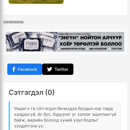
СУРТАЛЧИЛГАА
Facebook
Twitter
Сэтгэгдэл (0)
Уншигч та сэтгэгдэл бичихдээ бусдын нэр төрд
халдахгүй, ёс бус, бүдүүлэг үг хэллэг ашиглахгүй
байж, өөрийн болоод хүний үзэл бодлыг
хүндэтгэнэ үү.