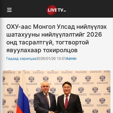
ОХУ-аас Монгол Улсад нийлүүлэх
шатахууны нийлүүлэлтийг 2026
онд тасралтгүй, тогтвортой
явуулахаар тохиролцов
Гадаад харилцаа
2026/01/20 13:01
Admin