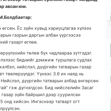
ар авсан юм.
 М.Болдбаатар:
 өгсөн. Ёс зүйн хувьд хариуцлагаа хүлээх
варын газрын даргын албан үүргээсээ
хий газарт өглөө.
өрүүлэхийн төлөө бүх чадлаараа зүтгэдэг.
слэлээс биднийг дэмжиж туршлага судлах
хэлбэл, нийслэл, дүүргийн татварын газар
вт төвлөрүүлдэг. Үүнээс 3.6 их наяд нь
. Нийслэл, дүүргийн татварын албад өнгөрсөн
тай” гэж дүгнэгдсэн. Бид нийслэлийн Засаг
 газар зүйн байршил дээр суурилсан
5 онд хийсэн. Ингэснээр татварт огт
лрүүлсэн.