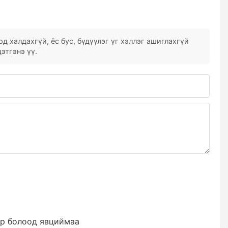
д халдахгүй, ёс бус, бүдүүлэг үг хэллэг ашиглахгүй
этгэнэ үү.
эр болоод явциймаа