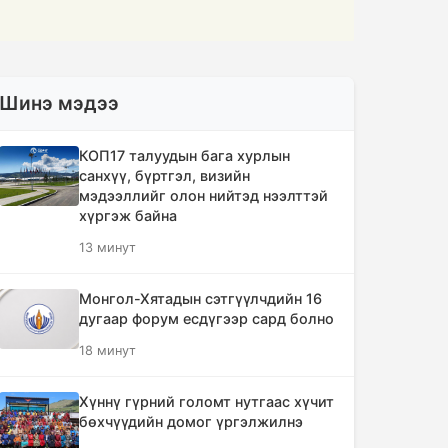
Шинэ мэдээ
КОП17 талуудын бага хурлын
санхүү, бүртгэл, визийн
мэдээллийг олон нийтэд нээлттэй
хүргэж байна
13 минут
Монгол-Хятадын сэтгүүлчдийн 16
дугаар форум есдүгээр сард болно
18 минут
Хүннү гүрний голомт нутгаас хүчит
бөхчүүдийн домог үргэлжилнэ