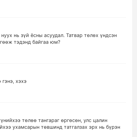
 нуух нь зүй ёсны асуудал. Татвар төлөх үндсэн
өгөөж тэдэнд байгаа юм?
 гэнэ, хэхэ
үүнийхээ төлөө тангараг өргөсөн, улс цалин
ийхээ ухамсарын төвшинд татгалзах эрх нь бүрэн