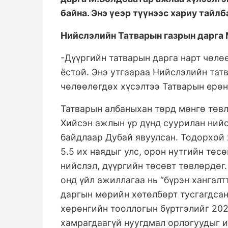
байна. Энэ үеэр түүнээс хариу тайлб
Нийслэлийн Татварын газрын дарга
-Дүүргийн татварын дарга нарт чөлөө
ёстой. Энэ утгаараа Нийслэлийн тат
чөлөөлөгдөх хүсэлтээ Татварын ерөн
Татварын албаныхан төрд мөнгө төвл
Хийсэн ажлын үр дүнд суурилан ний
байдлаар Дубай явуулсан. Тодорхой 
5.5 их наядыг улс, орон нутгийн төсө
нийслэл, дүүргийн төсөвт төвлөрдөг
онд үйл ажиллагаа нь “бүрэн хангалт
даргын мөрийн хөтөлбөрт тусгагдсан
хөрөнгийн тооллогын бүртгэлийг 202
хамрагдаагүй нуугдмал орлогуудыг и