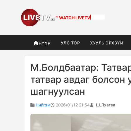
™ WATCH
LIVETV
УЛС ТӨР
ХУУЛЬ ЭРХЗҮЙ
НҮҮР
М.Болдбаатар: Татва
татвар авдаг болсон 
шагнуулсан
Нийгэм
2026/01/12 21:54
Ш.Лхагва