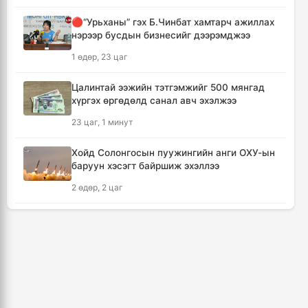
2 цаг, 18 минут
🔴“Урьханы” гэх Б.Чинбат хамтарч ажиллах
нэрээр бусдын бизнесийг дээрэмджээ
Хүннү гүрний голомт нутгаас хүчит
бөхчүүдийн домог үргэлжилнэ
1 өдөр, 23 цаг
2 цаг, 23 минут
Цалинтай ээжийн тэтгэмжийг 500 мянгад
хүргэх өргөдөлд санал авч эхэлжээ
Улаанбаатар хотод үүлшинэ, бороо орохгүй
23 цаг, 1 минут
2 цаг, 33 минут
Хойд Солонгосын пуужингийн анги ОХУ-ын
Энэ оны эхний долоон сарын байдлаар нийт
баруун хэсэгт байршиж эхэллээ
5,202,315 зөрчил бүртгэгджээ
2 өдөр, 2 цаг
17 цаг, 12 минут
КОП17 хурлын үеэр таван дүүргийн 73
“Үдийн цай” хөтөлбөрийн хүнсний
цэцэрлэг, 60 сургуульд зохицуулалт хийнэ
бүтээгдэхүүнийг 100 хувь хувийн хэвшлээс
худалдан авна
3 өдөр, 18 цаг
17 цаг, 28 минут
ТАНИЛЦ: Наймдугаар сард олгох нийгмийн
халамжийн тэтгэвэр, тэтгэмж, хөнгөлөлт,
"ДЦС-3” ТӨХК-ийн нэн шаардлагатай