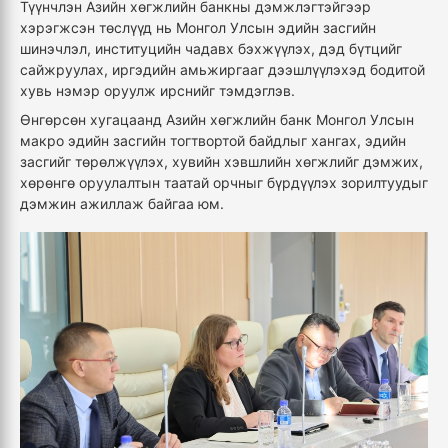
Түүнчлэн Азийн хөгжлийн банкны дэмжлэгтэйгээр
хэрэгжсэн төслүүд нь Монгол Улсын эдийн засгийн
шинэчлэл, институцийн чадавх бэхжүүлэх, дэд бүтцийг
сайжруулах, иргэдийн амьжиргааг дээшлүүлэхэд бодитой
хувь нэмэр оруулж ирснийг тэмдэглэв.
Өнгөрсөн хугацаанд Азийн хөгжлийн банк Монгол Улсын
макро эдийн засгийн тогтвортой байдлыг хангах, эдийн
засгийг төрөлжүүлэх, хувийн хэвшлийн хөгжлийг дэмжих,
хөрөнгө оруулалтын таатай орчныг бүрдүүлэх зорилтуудыг
дэмжин ажиллаж байгаа юм.