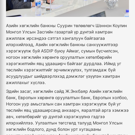
Азийн хөгжлийн банкны Суурин төлөөлөгч Шэннон Коулин
Монгол Улсын Засгийн газартай үр дүнтэй хамтран
ажиллаж ирсэндээ сэтгэл хангалуун байгаагаа
илэрхийлээд, Азийн хөгжлийн банкны санхүүжилтээр
хэрэгжүүлж буй ASDIP буюу Аймаг, сумын бүсчилсэн,
ногоон хөгжлийн хөрөнгө оруулалтын хөтөлбөрийн
хэрэгжилтийн явц удааширч байгааг дурдлаа. Иймд уг
төслийн хэрэгжилтийг эрчимжүүлэх, тулгамдаж буй
асуудлуудыг шийдвэрлэхэд дэмжлэг үзүүлэн хамтран
ажиллахыг хүслээ.
Эдийн засаг, хөгжлийн сайд Ж.Энхбаяр Азийн хөгжлийн
банк, Европын хөрөнгө оруулалтын банк, Европын холбоо,
Ногоон уур амьсгалын сан хамтран хэрэгжүүлж буй уг
төслийн явц удааширсанд анхаарч, яаралтай арга хэмжээ
авч, хөтөлбөрийг үр дүнтэй хэрэгжүүлнэ гэдгээ
илэрхийллээ. Уулзалтын төгсгөлд талууд Монгол Улсын
хөгжлийн бодлого, дунд болон урт хугацааны