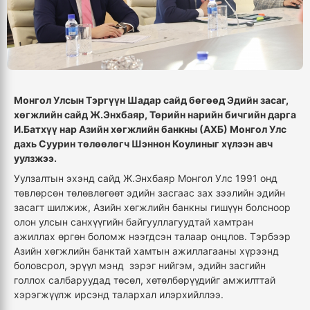
Монгол Улсын Тэргүүн Шадар сайд бөгөөд Эдийн засаг,
хөгжлийн сайд Ж.Энхбаяр, Төрийн нарийн бичгийн дарга
И.Батхүү нар Азийн хөгжлийн банкны (АХБ) Монгол Улс
дахь Суурин төлөөлөгч Шэннон Коулиныг хүлээн авч
уулзжээ.
Уулзалтын эхэнд сайд Ж.Энхбаяр Монгол Улс 1991 онд
төвлөрсөн төлөвлөгөөт эдийн засгаас зах зээлийн эдийн
засагт шилжиж, Азийн хөгжлийн банкны гишүүн болсноор
олон улсын санхүүгийн байгууллагуудтай хамтран
ажиллах өргөн боломж нээгдсэн талаар онцлов. Тэрбээр
Азийн хөгжлийн банктай хамтын ажиллагааны хүрээнд
боловсрол, эрүүл мэнд зэрэг нийгэм, эдийн засгийн
голлох салбаруудад төсөл, хөтөлбөрүүдийг амжилттай
хэрэгжүүлж ирсэнд талархал илэрхийллээ.