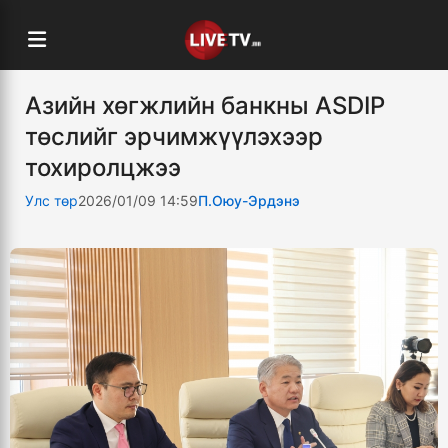
Азийн хөгжлийн банкны ASDIP
төслийг эрчимжүүлэхээр
тохиролцжээ
Улс төр
2026/01/09 14:59
П.Оюу-Эрдэнэ