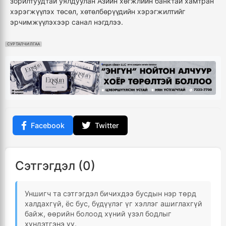
зорилтуудтай уялдуулан Азийн хөгжлийн банктай хамтран
хэрэгжүүлэх төсөл, хөтөлбөрүүдийн хэрэгжилтийг
эрчимжүүлэхээр санал нэгдлээ.
СУРТАЛЧИЛГАА
Facebook
Twitter
Сэтгэгдэл (0)
Уншигч та сэтгэгдэл бичихдээ бусдын нэр төрд
халдахгүй, ёс бус, бүдүүлэг үг хэллэг ашиглахгүй
байж, өөрийн болоод хүний үзэл бодлыг
хүндэтгэнэ үү.