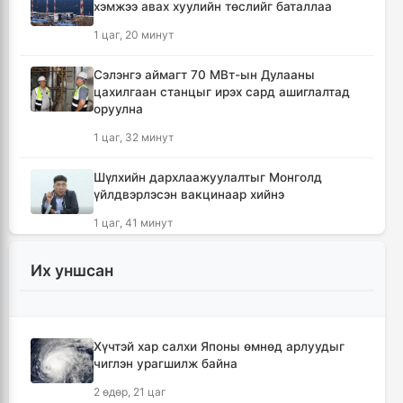
хэмжээ авах хуулийн төслийг баталлаа
1 цаг, 20 минут
Сэлэнгэ аймагт 70 МВт-ын Дулааны
цахилгаан станцыг ирэх сард ашиглалтад
оруулна
1 цаг, 32 минут
Шүлхийн дархлаажуулалтыг Монголд
үйлдвэрлэсэн вакцинаар хийнэ
1 цаг, 41 минут
КОП17 хурлын санхүү, бүртгэл, визийн
Их уншсан
мэдээллийг олон нийтэд нээлттэй хүргэж
байна
2 цаг, 13 минут
Хүчтэй хар салхи Японы өмнөд арлуудыг
чиглэн урагшилж байна
Монгол-Хятадын сэтгүүлчдийн 16 дугаар
форум есдүгээр сард болно
2 өдөр, 21 цаг