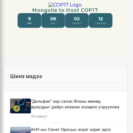
Шинэ мэдээ
"Дельфин" хар салхи Японы өмнөд
арлуудыг дайрч ихээхэн хохирол учрууллаа
44 минут
АНУ-ын Сенат Оросын эсрэг хориг арга