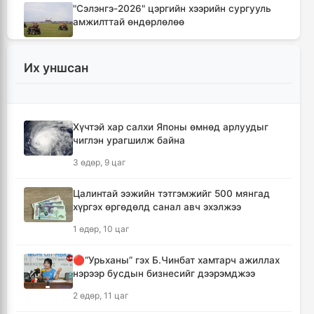
"Сэлэнгэ-2026" цэргийн хээрийн сургууль
амжилттай өндөрлөлөө
4 цаг, 21 минут
Их уншсан
Хотын захын хорооллуудад бизнес
эрхлэгчдээ дэмжих инкубатор төвүүдийг
байгуулна
4 цаг, 52 минут
Хүчтэй хар салхи Японы өмнөд арлуудыг
чиглэн урагшилж байна
Даян аварга цолны мялаалга наадамд
3 өдөр, 9 цаг
түрүүлсэн бөхийг 20 сая төгрөгөөр байлна
7 цаг, 48 минут
Цалинтай ээжийн тэтгэмжийг 500 мянгад
хүргэх өргөдөлд санал авч эхэлжээ
🔴Н.Учрал: Засгийн газар шатахууны
1 өдөр, 10 цаг
нөөцийг 60 хоногт хүргэж, үнийн өсөлтийн
шокоос иргэдээ хамгаална
🔴“Урьханы” гэх Б.Чинбат хамтарч ажиллах
9 цаг, 25 минут
нэрээр бусдын бизнесийг дээрэмджээ
2 өдөр, 11 цаг
"Дельфин" хар салхи Японы өмнөд