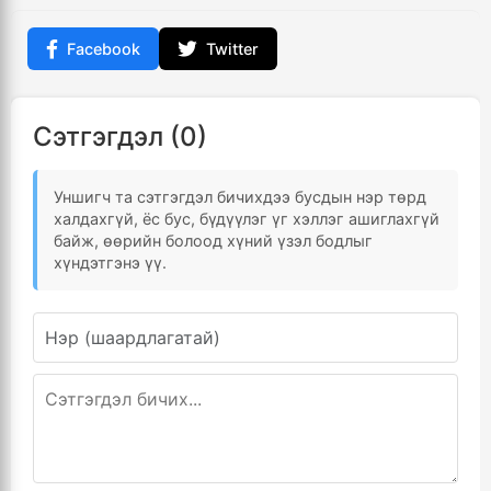
Facebook
Twitter
Сэтгэгдэл (0)
Уншигч та сэтгэгдэл бичихдээ бусдын нэр төрд
халдахгүй, ёс бус, бүдүүлэг үг хэллэг ашиглахгүй
байж, өөрийн болоод хүний үзэл бодлыг
хүндэтгэнэ үү.