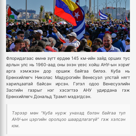
Флоридагаас өмнө зүгт ердөө 145 км-ийн зайд орших тус
арлын улс нь 1960-аад оны эхэн үеэс хойш АНУ-ын хориг
арга хэмжээн дор оршиж байгаа билээ. Куба нь
Ерөнхийлөгч Николас Мадурогийн Венесуэл улстай нягт
харилцаатай байсан ирсэн. Гэтэл одоо Венесуэлийн
Засгийн газрыг нэг хэсэгтээ АНУ удирдана гэж
Ерөнхийлөгч Дональд Трамп мэдэгдсэн.
Тэрээр мөн "Куба нурж унахад бэлэн байгаа тул
АНУ-ын цэргийн оролцоо шаардлагагүй" гэж хэлсэн
юм.