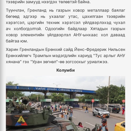
тээврийн замууд нээгдэх төлөвтэй байна.
Түүнчлэн, Гренланд нь газрын ховор металлаар баялаг
бөгөөд эдгээр нь ухаалаг утас, цахилгаан тээврийн
хэрэгсэл, цэргийн техник хэрэгсэл үйлдвэрлэхэд чухал
ач холбогдолтой. Одоогийн байдлаар Хятадын газрын
ховор элементийн үйлдвэрлэл АНУ-ынхаас хол даваад
байгаа юм.
Харин Гренландын Ерөнхий сайд Йенс-Фредерик Нильсен
Ерөнхийлөгч Трампын мэдэгдлийн хариуд "Тус арлыг АНУ
хянана" гэх "Уран зөгнөл"-өө зогсоохыг уриалжээ.
Колумби