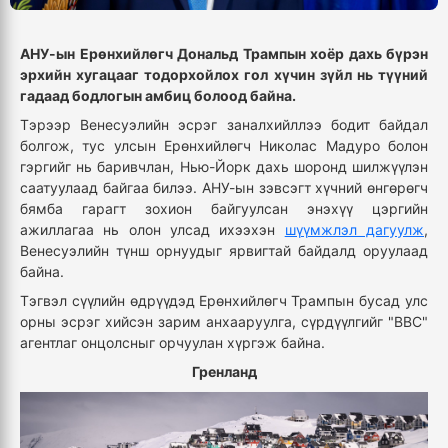
АНУ-ын Ерөнхийлөгч Дональд Трампын хоёр дахь бүрэн
эрхийн хугацааг тодорхойлох гол хүчин зүйл нь түүний
гадаад бодлогын амбиц болоод байна.
Тэрээр Венесуэлийн эсрэг заналхийллээ бодит байдал
болгож, тус улсын Ерөнхийлөгч Николас Мадуро болон
гэргийг нь баривчлан, Нью-Йорк дахь шоронд шилжүүлэн
саатуулаад байгаа билээ. АНУ-ын зэвсэгт хүчний өнгөрөгч
бямба гарагт зохион байгуулсан энэхүү цэргийн
ажиллагаа нь олон улсад ихээхэн
шүүмжлэл дагуулж
,
Венесуэлийн түнш орнуудыг ярвигтай байдалд оруулаад
байна.
Тэгвэл сүүлийн өдрүүдэд Ерөнхийлөгч Трампын бусад улс
орны эсрэг хийсэн зарим анхааруулга, сүрдүүлгийг "BBC"
агентлаг онцолсныг орчуулан хүргэж байна.
Гренланд