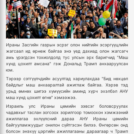
Ираны Засгийн газрын эсрэг олон нийтийн эсэргүүцлийн
жагсаал ид өрнөж байгаа энэ үед дахиад олон жагсагч
амь үрэгдсэн тохиолдолд тус улсын эрх баригчид "Маш
хүнд цохилт амсана" гэж Дональд Трамп анхааруулсан
юм.
Тэрээр сэтгүүлчдийн асуултад хариулахдаа "Бид нөхцөл
байдлыг маш анхааралтай ажиглаж байгаа. Хэрэв тэд
урьд өмнөх шигээ хүмүүсийн аминд хүрч эхэлбэл АНУ
маш хүнд цохилт өгнө" хэмээжээ.
Израиль улс Ираны цөмийн зэвсэг боловсруулах
чадавхыг таслан зогсоох зорилгоор томоохон хэмжээний
ажиллагаа эхлүүлсний дараа АНУ Ираны цөмийн
байгууламжуудыг онилон сүйтгэсэн билээ. Өнгөрсөн онд
болсон энэхүү цэргийн ажиллагааны дараагаар ч Трамп