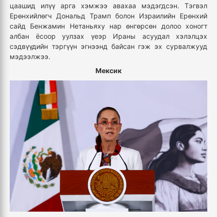
цаашид илүү арга хэмжээ авахаа мэдэгдсэн. Тэгвэл
Ерөнхийлөгч Дональд Трамп болон Израилийн Ерөнхий
сайд Бенжамин Нетаньяху нар өнгөрсөн долоо хоногт
албан ёсоор уулзах үеэр Ираны асуудал хэлэлцэх
сэдвүүдийн тэргүүн эгнээнд байсан гэж эх сурвалжууд
мэдээлжээ.
Мексик