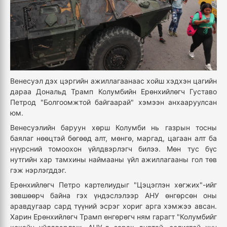
Венесуэл дэх цэргийн ажиллагаанаас хойш хэдхэн цагийн
дараа Дональд Трамп Колумбийн Ерөнхийлөгч Густаво
Петрод "Болгоомжтой байгаарай" хэмээн анхааруулсан
юм.
Венесуэлийн баруун хөрш Колумби нь газрын тосны
баялаг нөөцтэй бөгөөд алт, мөнгө, маргад, цагаан алт ба
нүүрсний томоохон үйлдвэрлэгч билээ. Мөн тус бүс
нутгийн хар тамхины наймааны үйл ажиллагааны гол төв
гэж нэрлэгддэг.
Ерөнхийлөгч Петро картелиудыг "Цэцэглэн хөгжих"-ийг
зөвшөөрч байна гэх үндэслэлээр АНУ өнгөрсөн оны
аравдугаар сард түүний эсрэг хориг арга хэмжээ авсан.
Харин Ерөнхийлөгч Трамп өнгөрөгч ням гарагт "Колумбийг