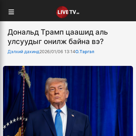
Дональд Трамп цаашид аль
улсуудыг онилж байна вэ?
Дэлхий дахинд
2026/01/06 13:14
О.Тэргэл