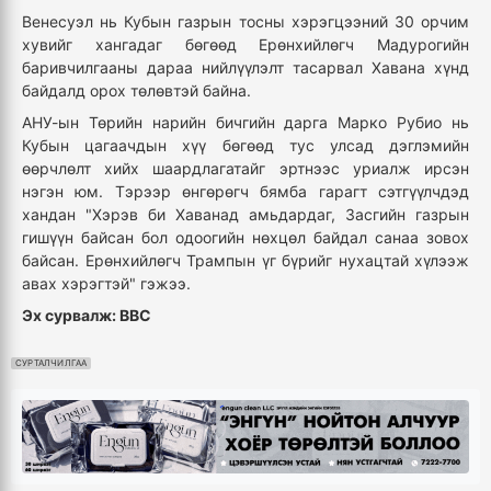
Венесуэл нь Кубын газрын тосны хэрэгцээний 30 орчим
хувийг хангадаг бөгөөд Ерөнхийлөгч Мадурогийн
баривчилгааны дараа нийлүүлэлт тасарвал Хавана хүнд
байдалд орох төлөвтэй байна.
АНУ-ын Төрийн нарийн бичгийн дарга Марко Рубио нь
Кубын цагаачдын хүү бөгөөд тус улсад дэглэмийн
өөрчлөлт хийх шаардлагатайг эртнээс уриалж ирсэн
нэгэн юм. Тэрээр өнгөрөгч бямба гарагт сэтгүүлчдэд
хандан "Хэрэв би Хаванад амьдардаг, Засгийн газрын
гишүүн байсан бол одоогийн нөхцөл байдал санаа зовох
байсан. Ерөнхийлөгч Трампын үг бүрийг нухацтай хүлээж
авах хэрэгтэй" гэжээ.
Эх сурвалж: BBC
СУРТАЛЧИЛГАА