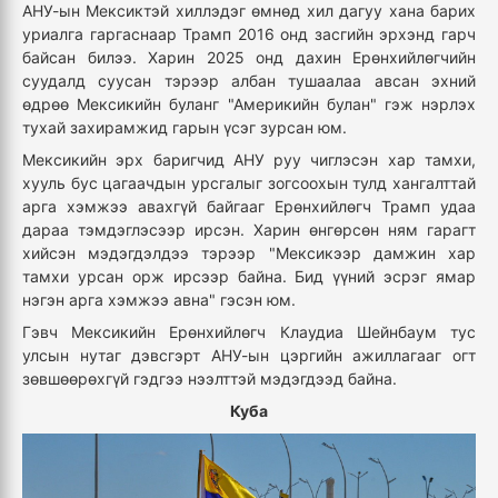
АНУ-ын Мексиктэй хиллэдэг өмнөд хил дагуу хана барих
уриалга гаргаснаар Трамп 2016 онд засгийн эрхэнд гарч
байсан билээ. Харин 2025 онд дахин Ерөнхийлөгчийн
суудалд суусан тэрээр албан тушаалаа авсан эхний
өдрөө Мексикийн буланг "Америкийн булан" гэж нэрлэх
тухай захирамжид гарын үсэг зурсан юм.
Мексикийн эрх баригчид АНУ руу чиглэсэн хар тамхи,
хууль бус цагаачдын урсгалыг зогсоохын тулд хангалттай
арга хэмжээ авахгүй байгааг Ерөнхийлөгч Трамп удаа
дараа тэмдэглэсээр ирсэн. Харин өнгөрсөн ням гарагт
хийсэн мэдэгдэлдээ тэрээр "Мексикээр дамжин хар
тамхи урсан орж ирсээр байна. Бид үүний эсрэг ямар
нэгэн арга хэмжээ авна" гэсэн юм.
Гэвч Мексикийн Ерөнхийлөгч Клаудиа Шейнбаум тус
улсын нутаг дэвсгэрт АНУ-ын цэргийн ажиллагааг огт
зөвшөөрөхгүй гэдгээ нээлттэй мэдэгдээд байна.
Куба