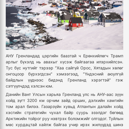
АНУ Гренландад цэргийн баазтай ч Ерөнхийлөгч Трамп
арлыг бүхэлд нь авахыг хүсэж байгаагаа илэрхийлсэн.
Тус бүс нутгийг тэрээр "Хаа сайгүй Орос, Хятадын хөлөг
онгоцоор бүрхэгдсэн" хэмээгээд, "Үндэсний аюулгүй
байдлын үүднээс бидэнд Гренланд хэрэгтэй" гэж
сэтгүүлчдэд хэлсэн юм.
Данийн Вант Улсын харьяа Гренланд улс нь АНУ-аас зүүн
хойд зүгт 3200 км орчим зайд орших, дэлхийн хамгийн
том арал билээ. Газарзүйн хувьд Атлантын далайн хойд
хэсгийн стратегийн чухал байр суурь эзэлдэг бөгөөд
Арктикийн тойрог руу нэвтрэх боломжийг олгодог. Туйлын
мөс хурдацтай хайлж байгаа учир ирэх жилүүдэд шинэ