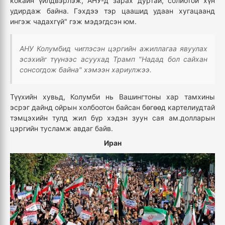
кокайн үйлдвэрлэж, АНУ-д зарах дуртай, солиотой хүн
удирдаж байна. Гэхдээ тэр цаашид удаан хугацаанд
ингэж чадахгүй" гэж мэдэгдсэн юм.
АНУ Колумбид чиглэсэн цэргийн ажиллагаа явуулах
эсэхийг түүнээс асуухад Трамп "Надад бол сайхан
сонсогдож байна" хэмээн хариулжээ.
Түүхийн хувьд, Колумби нь Вашингтоны хар тамхины
эсрэг дайнд ойрын холбоотон байсан бөгөөд картелиудтай
тэмцэхийн тулд жил бүр хэдэн зуун сая ам.долларын
цэргийн тусламж авдаг байв.
Иран