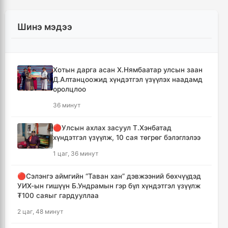
Шинэ мэдээ
Хотын дарга асан Х.Нямбаатар улсын заан
Д.Алтанцоожид хүндэтгэл үзүүлэх наадамд
оролцлоо
36 минут
🔴Улсын ахлах засуул Т.Хэнбатад
хүндэтгэл үзүүлж, 10 сая төгрөг бэлэглэлээ
1 цаг, 36 минут
🔴Сэлэнгэ аймгийн “Таван хан” дэвжээний бөхчүүдэд
УИХ-ын гишүүн Б.Ундрамын гэр бүл хүндэтгэл үзүүлж
₮100 саяыг гардууллаа
2 цаг, 48 минут