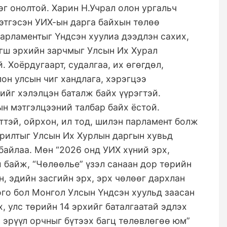
эг онолтой. Харин Н.Учрал олон ургальч
этгэсэн УИХ-ын дарга байхын төлөө
парламентыг Үндсэн хуулиа дээдлэн сахих,
тэгш эрхийн зарчмыг Улсын Их Хурал
. Хоёрдугаарт, судалгаа, их өгөгдөл,
он улсын чиг хандлага, хэрэгцээ
йг хэлэлцэн баталж байх үүрэгтэй.
ын мэтгэлцээний талбар байх ёстой.
ттэй, ойрхон, ил тод, шилэн парламент болж
орилтыг Улсын Их Хурлын даргын хувьд
айлаа. Мөн “2026 онд УИХ хүний эрх,
 байж, “Чөлөөлье” үзэл санаан дор төрийн
н, эдийн засгийн эрх, эрх чөлөөг дархлан
го бол Монгол Улсын Үндсэн хуульд заасан
х, улс төрийн 14 эрхийг баталгаатай эдлэх
 эрүүл орчныг бүтээх багц төлөвлөгөө юм”