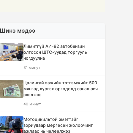
Шинэ мэдээ
Лимитгүй АИ-92 автобензин
олгосон ШТС-уудад торгууль
ногдуулна
31 минут
Цалинтай ээжийн тэтгэмжийг 500
мянгад хүргэх өргөдөлд санал авч
эхэлжээ
40 минут
Мотоцикильтой эмэгтэйг
зориудаар мөргөсөн жолоочийг
ажлаас нь чөлөөлжээ