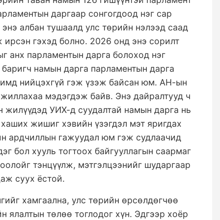
арламентын даргаар сонгогдоод нэг сар
 энэ албан тушаалд улс төрийн нэлээд саад
 ирсэн гэхэд болно. 2026 онд энэ сорилт
г анх парламентын дарга болоход нэг
х баригч намын дарга парламентын дарга
чимд нийцэхгүй гэж үзэж байсан юм. АН-ын
ажиллахаа мэдэгдэж байв. Энэ дайралтууд ч
н жилүүдэд УИХ-д суудалтай намын дарга нь
 хаших жишиг хэвийн үзэгдэл мэт яригдах
рин ардчиллын гажуудал юм гэж судлаачид
дэг бол хууль тогтоох байгууллагын саармаг
 хоолойг тэнцүүлж, мэтгэлцээнийг шударгаар
аж суух ёстой.
гийг хамгаална, улс төрийн өрсөлдөгчөө
н ялалтын төлөө тоглодог хүн. Эдгээр хоёр