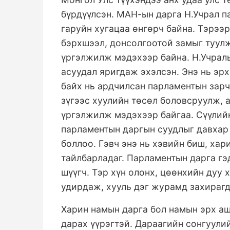
бүрдүүлсэн. МАН-ын дарга Н.Учрал п
гаруйн хугацаа өнгөрч байна. Тэрээр
бэрхшээл, донсолгоотой замыг туулж
үргэлжилж мэдэхээр байна. Н.Учралы
асуудал яригдаж эхэлсэн. Энэ нь эр
байх нь ардчилсан парламентын зар
зүгээс хуулийн төсөл боловсруулж, 
үргэлжилж мэдэхээр байгаа. Сүүлий
парламентын даргын суудлыг давхар
боллоо. Гэвч энэ нь хэвийн биш, ха
тайлбарладаг. Парламентын дарга гэ
шүүгч. Тэр хүн олонх, цөөнхийн дуу
удирдаж, хууль дэг журамд захирагд
Харин намын дарга бол намын эрх аш
дарах үүрэгтэй. Дараагийн сонгуулий