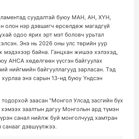
ламентад суудалтай буюу МАН, АН, ХҮН,
йн олон нэр дэвшигч өрсөлдөж магадгүй
ухай одоо ярих эрт мэт боловч урьтал
хэлсэн. Энэ нь 2026 оны улс төрийн уур
ж мэдэхээр байна. Ганцхан жишээ хэлэхэд,
уюу АНСА хөдөлгөөн үүсгэн байгуулах
ний нийгмийн байгууллагууд зарласан. Тэд
 хурлаа энэ сарын 13-нд буюу Үндсэн
 тодорхой заасан "Монгол Улсад засгийн бүх
 хэмээх заалтын дагуу Монголын ард түмэн
 бүрэн санал нийлж буй монголчууд хамтран
л санааг дэвшүүлжээ.