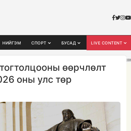
НИЙГЭМ
СПОРТ
БУСАД
LIVE CONTENT
СУ
 тогтолцооны өөрчлөлт
026 оны улс төр