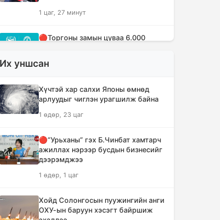
1 цаг, 27 минут
🔴Торгоны замын цуваа 6.000
гаруй километр замыг туулж
Монгол Улсад хүрэлцэн ирлээ
Их уншсан
2 цаг, 9 минут
Хүчтэй хар салхи Японы өмнөд
Тайландад хөлбөмбөгийн
арлуудыг чиглэн урагшилж байна
тэмцээний үеэр аянга бууж нэг
1 өдөр, 23 цаг
тамирчин амиа алджээ
4 цаг, 14 минут
🔴“Урьханы” гэх Б.Чинбат хамтарч
ажиллах нэрээр бусдын бизнесийг
"Дельфин" хар салхи Японыг чиглэн
дээрэмджээ
урагшилж Тоёота компани
1 өдөр, 1 цаг
үйлдвэрүүдээ зогсоолоо
4 цаг, 29 минут
Хойд Солонгосын пуужингийн анги
ОХУ-ын баруун хэсэгт байршиж
Ихэнх нутгаар солигдмол үүлтэй
эхэллээ