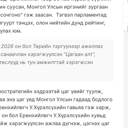
н суусан, Монгол Улсын иргэнийг зургаан
 сонгоно" гэж заасан. Тэгвэл парламентад
гуурт тэнцэх, олон нийтийн дунд рейтинг,
улах юм.
 2026 он бол Төрийн тэргүүнээр ажиллах
санаачлан хэрэгжүүлсэн “Цагаан алт”,
 төслүүд нь тун амжилттай хэрэгжсэн
еостратегийн ээдрээтэй цаг үеийг туулж,
а энэ цаг үед Монгол Улсын гадаад бодлого
өнхийлөгч У.Хүрэлсүхийн гавьяа гэж харж,
 он бол Ерөнхийлөгч У.Хүрэлсүхийн хувьд
йж хэрэгжүүлсэн ажлаа дүгнэж, цэгнэх цаг