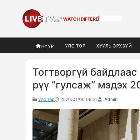
™ WATCH
DIFFERENT
УЛС ТӨР
ХУУЛЬ ЭРХЗҮЙ
НҮҮР
Тогтворгүй байдлаас
рүү “гулсаж” мэдэх 2
Улс төр
2026/01/06 08:31
Admin