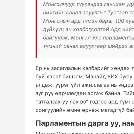
Монголчууд түүхэндээ ганцхан уд
нийтийн санал асуулгыг Тусгаар 
Монголын ард түмэн бараг 100 хув
дүйхүүц ач холбогдолтой Ард нийт
байгуулж, Монгол Улс парламентын
түмний санал асуулгаар шийдэх аг
Ер нь засаглалын хэлбэрийг хөндөх 
буй хэрэг биш юм. Манайд УИХ буюу 
алдаж, үүрэг үйл ажиллагаа нь үндсэ
зүг рүү өөрчлөгдөн эргэж байна. Ти
татгалзах уу яах вэ” гэдгээ ард түм
сонгуулийн өмнө өрнөж магадгүй ба
Парламентын дарга уу, на
Монгол Улс түүхэндээ анх удаа улс 