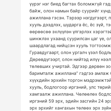
үүрэг нэг биед багтах боломжгүй гэд
байж, олон намын байр суурийг хүнд
ажиллана гэсэн. Тэрээр нэгдүгээрт, 
хууль дээдлэх, шударга ёс, ёс зүй, 
өөрөөсөө эхлүүлэн үлгэрлэх хэрэгтэй
шинжлэх ухаанд суурилсан цаг үе, ол
шаардлагад нийцсэн хууль тогтоомжи
Гуравдугаарт, олон ургалч үзэл бодл
Дөрөвдүгээрт, олон нийтэд илүү нээл
төлөвших учиртай. Эдгээр дөрвөн з
баримталж ажиллана” гэдгээ амлаж б
хүүхдийн эрхийн торгон мэдрэмжтэй
хууль, бодлогоор иргэний, улс төрий
хамгаалж ажиллана. Чөлөөлөх бодло
иргэний 59 эрх, эдийн засгийн 24 эр
эрх эрхийг хангахын төлөөх эрх зүйн