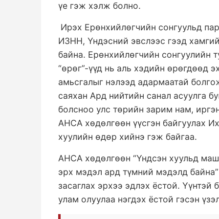
үе гэж хэлж болно.
Ирэх Ерөнхийлөгчийн сонгуульд пар
ИЗНН, Үндэсний эвслээс гээд хамги
байна. Ерөнхийлөгчийн сонгуулийн т
“өрөг”-үүд нь аль хэдийн өрөгдөөд э
амьсгалыг нэлээд адармаатай болго
саяхан Ард нийтийн санал асуулга б
болсноо улс төрийн зарим нам, иргэ
АНСА хөдөлгөөн үүсгэн байгуулах Их
хуулийн өдөр хийнэ гэж байгаа.
АНСА хөдөлгөөн “Үндсэн хуульд маш
эрх мэдэл ард түмний мэдэлд байна”
засаглах эрхээ эдлэх ёстой. Үүнтэй
улам олуулаа нэгдэх ёстой гэсэн үзэ