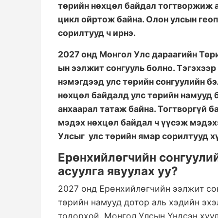
төрийн нөхцөл байдал тогтворжиж 
цикл ойртож байна. Олон улсын гео
сорилтууд ч ирнэ.
2027 онд Монгол Улс дараагийн Төри
ын ээлжит сонгууль болно. Тэгэхээр
нэмэгдээд улс төрийн сонгуулийн бэ
нөхцөл байдалд улс төрийн намууд 
анхаарал татаж байна. Тогтворгүй б
мэдэх нөхцөл байдал ч үүсэж мэдэх
Улсыг улс төрийн ямар сорилтууд хү
Ерөнхийлөгчийн сонгуулий
асуулга явуулах уу?
2027 онд Ерөнхийлөгчийн ээлжит сон
төрийн намууд дотор аль хэдийн эхэ
тодорхой. Монгол Улсын Үндсэн хуул