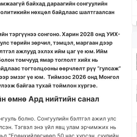
амжаагүй байхад дараагийн сонгуулийн
политикийн нөхцөл байдлаас шалтгаалсан
йн тэргүүнээ сонгоно. Харин 2028 онд УИХ-
 улс төрийн зөрчил, тэмцэл, маргаан дээр
лтгэл ажлууд эхлэх ийм цаг үе юм. Ийм
болон томчууд ямар тоглолт хийх нь
айдлаас тогтолцооны өөрчлөлт рүү “гулсаж”
ээр эмзэг үе юм. Тиймээс 2026 онд Монгол
лээж байгаа тухай тоймлон хүргэе.
н өмнө Ард нийтийн санал
гууль болно. Сонгуулийн бэлтгэл ажил улс
лсэн. Тэгвэл энэ үйл явц улам эрчимжих нь
ьд "Ерөнхийлөгчөөр 50 нас хүрсэн, сүүлийн