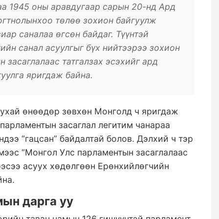
аа 1945 оны аравдугаар сарын 20-нд Ард
тогтнолынхоо төлөө зохион байгуулж
иар саналаа өгсөн байдаг. Түүнтэй
ийн санал асуулгыг бүх нийтээрээ зохион
 засаглалаас татгалзах эсэхийг ард
уулга яригдаж байна.
тухай өнөөдөр зөвхөн Монголд ч яригдаж
парламентын засаглал легитим чанараа
ндээ “гацсан” байдалтай болов. Дэлхий ч тэр
ймээс “Монгол Улс парламентын засаглалаас
нээсээ асуух хөдөлгөөн Ерөнхийлөгчийн
йна.
мын дарга уу
төрийн таван намын 126 гишүүнтэй парламент