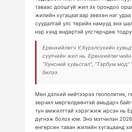
таваас доошгүй жил эх орондоо орши
жилийн хугацаагаар зөвхөн нэг удаа
суудалтай улс төрийн намууд энэ шал
нэр хүнд өндөртэй улстөрчдөө тодру
Ерөнхийлөгч У.Хүрэлсүхийн хувьд
сүүлчийн жил нь. Ерөнхийлөгчийн 
“Хүнсний хувьсгал”, “Тэрбум мод”
билээ.
Мөн дэлхий нийтээрээ геополитик, г
зөрчил мөргөлдөөнтэй амьдарч байга
тун амжилттай хэрэгжиж ирсэн нь Ер
дүгнэж болох юм. Энэ мэтчилэн 2026
өнгөрсөн таван жилийн хугацаанд хи