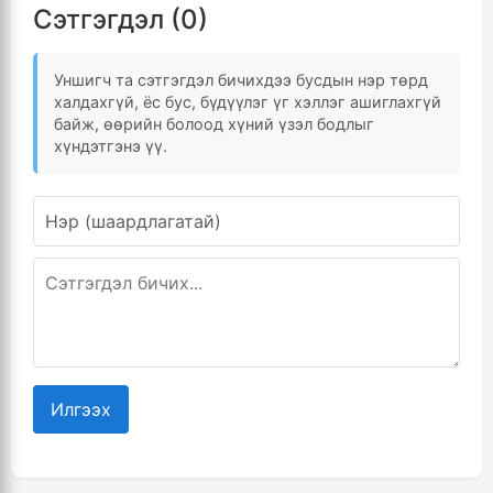
Сэтгэгдэл (0)
Уншигч та сэтгэгдэл бичихдээ бусдын нэр төрд
халдахгүй, ёс бус, бүдүүлэг үг хэллэг ашиглахгүй
байж, өөрийн болоод хүний үзэл бодлыг
хүндэтгэнэ үү.
Илгээх