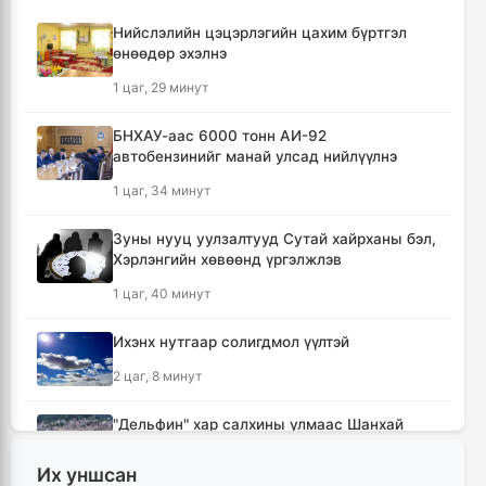
Нийслэлийн цэцэрлэгийн цахим бүртгэл
өнөөдөр эхэлнэ
1 цаг, 29 минут
БНХАУ-аас 6000 тонн АИ-92
автобензинийг манай улсад нийлүүлнэ
1 цаг, 34 минут
Зуны нууц уулзалтууд Сутай хайрханы бэл,
Хэрлэнгийн хөвөөнд үргэлжлэв
1 цаг, 40 минут
Ихэнх нутгаар солигдмол үүлтэй
2 цаг, 8 минут
"Дельфин" хар салхины улмаас Шанхай
хотод олон улсын 1400 орчим нислэгийг
цуцалжээ
Их уншсан