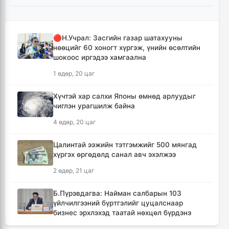
18 цаг, 52 минут
Тейлор Свифт өөрийн дуунуудыг Дональд
🔴Н.Учрал: Засгийн газар шатахууны
Трампын сурталчилгаанд ашиглахыг
нөөцийг 60 хоногт хүргэж, үнийн өсөлтийн
хориглов
шокоос иргэдээ хамгаална
19 цаг, 10 минут
1 өдөр, 20 цаг
БНАСАУ-аас ОХУ-д 50 мянган цэрэг
Хүчтэй хар салхи Японы өмнөд арлуудыг
илгээнэ
чиглэн урагшилж байна
19 цаг, 32 минут
4 өдөр, 20 цаг
Сэлэнгэ аймгийн Сүхбаатар суманд 70
Цалинтай ээжийн тэтгэмжийг 500 мянгад
МВт-ын хүчин чадалтай ДЦС-ын галыг
хүргэх өргөдөлд санал авч эхэлжээ
асаалаа
2 өдөр, 21 цаг
21 цаг, 4 минут
Б.Пүрэвдагва: Найман салбарын 103
Иран Оман улстай тээврийн чиглэлээр
үйлчилгээний бүртгэлийг цуцалснаар
тохиролцоонд хүрсэн ч Ормузын хоолойг
бизнес эрхлэхэд таатай нөхцөл бүрдэнэ
нээхгүй гэв
2 өдөр, 20 цаг