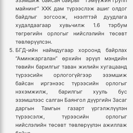
эзэмшиж байсан байрыг “Тэмүүжин групп
майнинг” ХХК дам түрээслэж ашиг олдог
байдлыг зогсоож, нээлттэй дуудлага
худалдаагаар хувьчилж 1.6 тэрбум
төгрөгийн орлогыг нийслэлийн төсөвт
төвлөрүүлсэн.
БГД-ийн наймдугаар хороонд байрлах
“Аминжаргалан” өрхийн эрүүл мэндийн
төвийн барилгыг таван жилийн хугацаанд
түрээсийн орлогогүйгээр эзэмшиж
байсан иргэнээс түрээсийн орлогыг
нэхэмжилж, барилгыг хууль бус
эзэмшлээс салган Баянгол дүүргийн Засаг
даргын Тамгын газарт үргэлжлүүлэн
түрээсэлж, түрээсийн орлогыг
нийслэлийн төсөвт төвлөрүүлэн ажиллаж