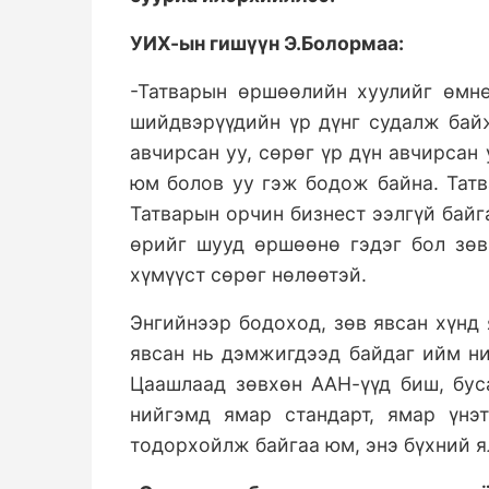
УИХ-ын гишүүн Э.Болормаа:
-Татварын өршөөлийн хуулийг өмнө
шийдвэрүүдийн үр дүнг судалж байж
авчирсан уу, сөрөг үр дүн авчирса
юм болов уу гэж бодож байна. Татв
Татварын орчин бизнест ээлгүй байг
өрийг шууд өршөөнө гэдэг бол зөв
хүмүүст сөрөг нөлөөтэй.
Энгийнээр бодоход, зөв явсан хүнд 
явсан нь дэмжигдээд байдаг ийм ни
Цаашлаад зөвхөн ААН-үүд биш, бус
нийгэмд ямар стандарт, ямар үнэт
тодорхойлж байгаа юм, энэ бүхний я