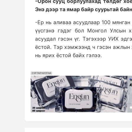
-Орон сууц борлуулахад төлдөг хоё
Энэ дээр та ямар байр суурьтай байн
-Ер нь аливаа асуудлаар 100 мянган
үүсгэнэ гэдэг бол Монгол Улсын 
асуудал гэсэн үг. Тэгэхээр УИХ эд
ёстой. Тэр хэмжээнд ч гэсэн ажлын 
нь ярих ёстой байх гэлээ.
СУРТАЛЧИЛГАА