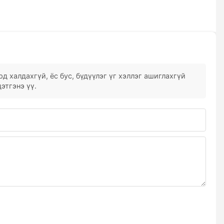
д халдахгүй, ёс бус, бүдүүлэг үг хэллэг ашиглахгүй
этгэнэ үү.