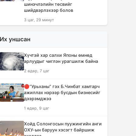
шинэчлэлийн төсвийг
шийдвэрлэхээр болов
3 цаг, 29 минут
Сүүлийн 10 жилд суудлын авто
Их уншсан
машин 700 мянга гаруйг
импортолжээ
Хүчтэй хар салхи Японы өмнөд
3 цаг, 33 минут
арлуудыг чиглэн урагшилж байна
2 өдөр, 7 цаг
Монгол Улсын гадаад валютын
нөөц анх удаа 7.9 тэрбум
ам.долларт хүрлээ
🔴“Урьханы” гэх Б.Чинбат хамтарч
ажиллах нэрээр бусдын бизнесийг
3 цаг, 40 минут
дээрэмджээ
1 өдөр, 9 цаг
Өмнөд Солонгост хэт халууны
улмаас амиа алдсан хүний тоо 23-т
хүржээ
Хойд Солонгосын пуужингийн анги
ОХУ-ын баруун хэсэгт байршиж
3 цаг, 48 минут
эхэллээ