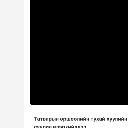
Татварын өршөөлийн тухай хуулийн
сууриа илэрхийллээ.