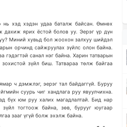
 нь хэд хэдэн удаа баталж байсан. Өмнөх
 дахиж ярих ёстой болов уу. Эерэг үр дүн
н уу? Миний хувьд бол жоохон залхуу шийдэл
арын орчинд сайжруулах зүйлс олон байна.
аа гэдэгтэй санал нэг байна. Харин татварын
 зохистой зүйл биш. Татвараа төлж байгаа
ямар ч дэмжлэг, эерэг тал байдаггүй. Буруу
йгмийн суурь чиг хандлага руу явуулчихна.
ад бүх юм руу халих магадлалтай. Бид нар
 зүйл тогтоож байна, зөв, бурууг юугаар
лгаа зааг үгүй болж эхэлж байна.