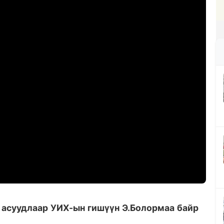
 асуудлаар УИХ-ын гишүүн Э.Болормаа байр