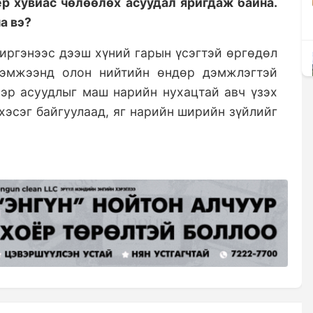
р хувиас чөлөөлөх асуудал яригдаж байна.
а вэ?
 иргэнээс дээш хүний гарын үсэгтэй өргөдөл
хэмжээнд олон нийтийн өндөр дэмжлэгтэй
гээр асуудлыг маш нарийн нухацтай авч үзэх
хэсэг байгуулаад, яг нарийн ширийн зүйлийг