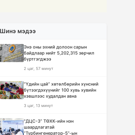
Шинэ мэдээ
Энэ оны эхний долоон сарын
байдлаар нийт 5,202,315 зөрчил
бүртгэгджээ
2 цаг, 57 минут
“Үдийн цай” хөтөлбөрийн хүнсний
бүтээгдэхүүнийг 100 хувь хувийн
хэвшлээс худалдан авна
3 цаг, 13 минут
"ДЦС-3” ТӨХК-ийн нэн
шаардлагатай
“Турбингенератор-5”-ын