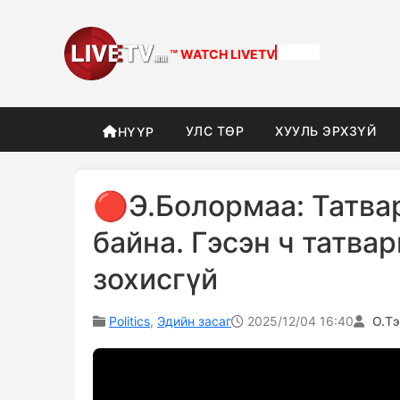
™ WATCH
LIVETV
УЛС ТӨР
ХУУЛЬ ЭРХЗҮЙ
НҮҮР
🔴Э.Болормаа: Татва
байна. Гэсэн ч татва
зохисгүй
Politics
,
Эдийн засаг
2025/12/04 16:40
О.Тэ