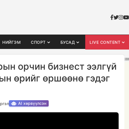
НИЙГЭМ
СПОРТ
БУСАД
LIVE CONTENT
СУ
рын орчин бизнест ээлгүй
рын өрийг өршөөнө гэдэг
AI хөрвүүлсэн
ргэл