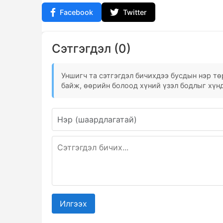
Facebook
Twitter
Сэтгэгдэл (0)
Уншигч та сэтгэгдэл бичихдээ бусдын нэр төр
байж, өөрийн болоод хүний үзэл бодлыг хүнд
Илгээх