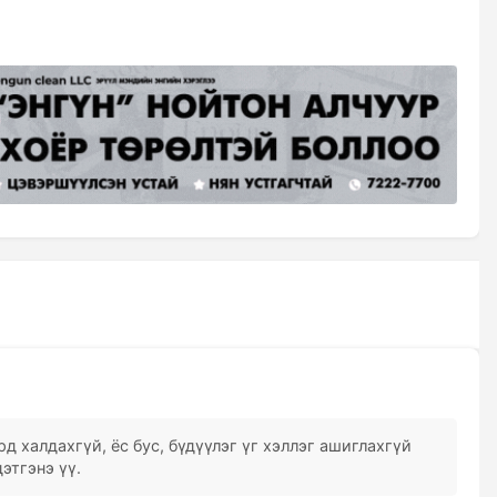
д халдахгүй, ёс бус, бүдүүлэг үг хэллэг ашиглахгүй
этгэнэ үү.