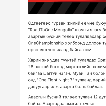
Өдгөөгөөс гурван жилийн өмнө буюу
"RoadToOne Mongolia" шоуны ялагч 
аваргын бүсний төлөө тулалдахаар б
OneChampionship холбоонд долоон ту
өрсөлдөгчөө ялаад байгаа юм.
Харин энэ удаа түүнтэй тулалдах Бр
28 настай бөгөөд мэргэжлийн холимо
байгаа шаггүй нэгэн. Муай Тай боло
онд "One Fight Night 7" тулаанд өөр
давуугаар ялж аварга болж байлаа.
Аваргын бүсний төлөөх тулаан 12 ду
байна. Аваргадаа амжилт хүсье