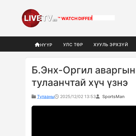
™ WATCH
DIFFERENT
УЛС ТӨР
ХУУЛЬ ЭРХЗҮЙ
НҮҮР
Б.Энх-Оргил аваргын
тулаанчтай хүч үзнэ
Тулааны
2025/12/02 13:53
SportsMan