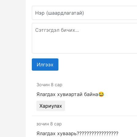
Илгээх
Зочин
8 сар
Ялагдах хувиартай байна😂
Хариулах
зочин
8 сар
Ялагдах хуваарь?????????????????