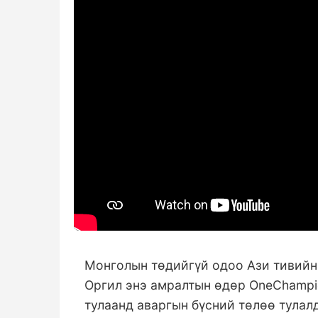
Монголын төдийгүй одоо Ази тивийн 
Оргил энэ амралтын өдөр
OneChampio
тулаанд аваргын бүсний төлөө тулал