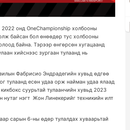
 2022 онд OneChampionship холбооны
болж байсан бол өнөөдөр тус холбооны
олоод байна. Тэрээр өнгөрсөн хугацаанд
лаан хийснээс зургаан тулаанд нь
азилын Фабрисио Эндрадегийн хувьд өдгөө
г тулаанд есөн удаа орж найман удаа ялаад
н кикбокс суурьтай тулаанчийн хувьд 2023
ийн нутаг нэгт Жон Линекерийг техникийн илт
гаар сарын 6-ны өдөр тулалдах хуваарьтай