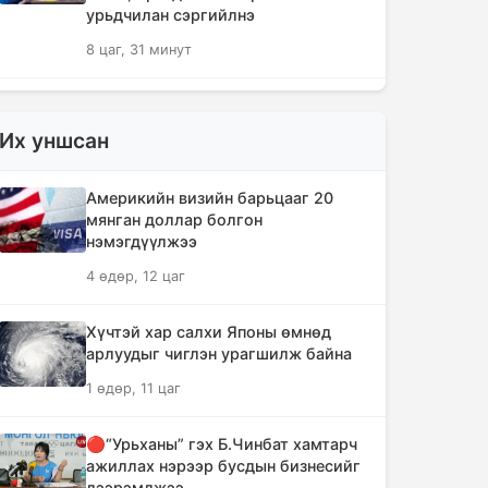
урьдчилан сэргийлнэ
8 цаг, 31 минут
ХЗДХЯ-ны “Явуулын оффис”
Нарантуул худалдааны төвд
Их уншсан
ажиллаж, иргэдэд үйлчилгээ
үзүүллээ
Америкийн визийн барьцааг 20
8 цаг, 39 минут
мянган доллар болгон
нэмэгдүүлжээ
УИХ-ын гишүүд БНСУ-ын Үндэсний
4 өдөр, 12 цаг
Ассамблейн гишүүдийг хүлээн авч
уулзлаа
Хүчтэй хар салхи Японы өмнөд
9 цаг, 4 минут
арлуудыг чиглэн урагшилж байна
1 өдөр, 11 цаг
Мексикийн ТикТок-чин шууд
дамжуулалтын үеэр буудуулж амиа
алджээ
🔴“Урьханы” гэх Б.Чинбат хамтарч
ажиллах нэрээр бусдын бизнесийг
9 цаг, 31 минут
дээрэмджээ