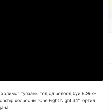
холимог тулааны тод од болоод буй Б.Энх-
nship холбооны "One Fight Night 34" оргил
дана.