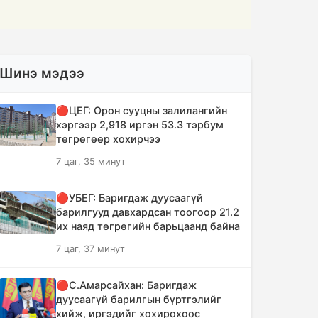
Шинэ мэдээ
🔴ЦЕГ: Орон сууцны залилангийн
хэргээр 2,918 иргэн 53.3 тэрбум
төгрөгөөр хохирчээ
7 цаг, 35 минут
🔴УБЕГ: Баригдаж дуусаагүй
барилгууд давхардсан тоогоор 21.2
их наяд төгрөгийн барьцаанд байна
7 цаг, 37 минут
🔴С.Амарсайхан: Баригдаж
дуусаагүй барилгын бүртгэлийг
хийж, иргэдийг хохирохоос