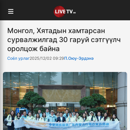
Монгол, Хятадын хамтарсан
сурвалжилгад 30 гаруй сэтгүүлч
оролцож байна
Соёл урлаг
2025/12/02 09:29
П.Оюу-Эрдэнэ