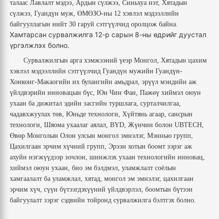
талаас Лавлалт мэдээ, Ардын сүлжээ, Синьхуа нэт, Хятадын
сүлжээ
,
Гуандүн муж, ӨМӨЗО-ны
12 хэвлэл мэдээллийн
байгууллагын нийт 30 гаруй сэтгүүлчид оролцож байна.
Хамтарсан сурвалжилга 12-р сарын 8-ны өдрийг дуустал
үргэлжлэх болно.
Сурвалжилгын арга хэмжээний үеэр Монгол, Хятадын цахим
хэвлэл мэдээллийн сэтгүүлчид Гуандүн мужийн Гуандүн-
Хонконг-Макаогийн их булангийн амьдрал, эрүүл мэндийн аж
үйлдвэрийн инновацын бүс, Юн Чин Фан, Пажөү хиймэл оюун
ухаан ба дижитал эдийн засгийн туршлага, сурталчилгаа,
чадавхжуулах төв, Юньде технологи, Хүйтянь агаар, сансрын
технологи, Шяома ухаалаг аялал, BYD, Жүнчин болон UBTECH,
Өвөр Монголын Олон улсын монгол эмнэлэг, Мэннью групп,
Цахилгаан эрчим хүчний групп, Эрээн хотын боомт зэрэг аж
ахуйн нэгжүүдээр зочлон, шинжлэх ухаан технологийн инновац,
хиймэл оюун ухаан, био эм бэлдмэл, уламжлалт соёлын
хамгаалалт ба уламжлал, хятад, монгол эм эмнэлэг, цахилгаан
эрчим хүч, сүүн бүтээгдэхүүний үйлдвэрлэл, боомтын бүтээн
байгуулалт зэрэг сэдвийн тойронд сурвалжилга бэлтгэх болно.