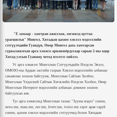
"
Е
замаар - хамтран ажиллаж, хөгжилд цугтаа
урагшилъя"
Монгол,
Хятадын цахим хэвлэл мэдээллийн
сэтгүүлчдийн Гуандүн, Өвөр Монгол дахь хамтарсан
сурвалжилгын арга хэмжээ
арванхоёрдугаар сарын 2-ны өдөр
Хятад улсын
Гуанжөү хотод нээлтээ хийлээ.
Уг
арга хэмжээг
Монголын Сэтгүүлчдийн Нэгдсэн Эвлэл
,
ӨМӨЗО-ны Ардын засгийн газрын Хэвлэл мэдээллийн алба
наас
санаачлан зохион байгуулж
, Монголын
С
айтын Холбоо,
Монголын
Үндэсний С
айтын
Х
өгжлийн
Н
эгдсэн
Х
олбоо
,
Өвөр
Монголын Интернэт мэдээллийн алба
наас
дэмжин
зохион
байгуулсан
юм.
Тус арга хэмжээ
нд
Монголын талаас "Зууны мэдээ" сонин,
news.mn, mass.mn, zuv.mn, livetv.mn, ivoice.mn зэрэг арав гаруй
сонин, цахим хэвлэл мэдээллийн сэтгүүлчид болон Хятадын