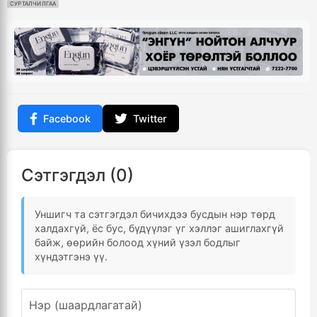
СУРТАЛЧИЛГАА
Facebook
Twitter
Сэтгэгдэл (0)
Уншигч та сэтгэгдэл бичихдээ бусдын нэр төрд
халдахгүй, ёс бус, бүдүүлэг үг хэллэг ашиглахгүй
байж, өөрийн болоод хүний үзэл бодлыг
хүндэтгэнэ үү.