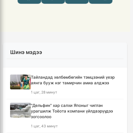
Шинэ мэдээ
Тайландад хөлбөмбөгийн тэмцээний үеэр
аянга бууж нэг тамирчин амиа алджээ
1 цаг, 28 минут
"Дельфин" хар салхи Японыг чиглэн
урагшилж Тоёота компани үйлдвэрүүдээ
зогсоолоо
1 цаг, 43 минут