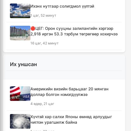
Ихэнх нутгаар солигдмол үүлтэй
1 цаг, 52 минут
🔴ЦЕГ: Орон сууцны залилангийн хэргээр
2,918 иргэн 53.3 тэрбум төгрөгөөр хохирчээ
16 цаг, 42 минут
🔴УБЕГ: Баригдаж дуусаагүй барилгууд
давхардсан тоогоор 21.2 их наяд төгрөгийн
Их уншсан
барьцаанд байна
16 цаг, 44 минут
Америкийн визийн барьцааг 20 мянган
🔴С.Амарсайхан: Баригдаж дуусаагүй
доллар болгон нэмэгдүүлжээ
барилгын бүртгэлийг хийж, иргэдийг
хохирохоос урьдчилан сэргийлнэ
4 өдөр, 21 цаг
17 цаг, 38 минут
Хүчтэй хар салхи Японы өмнөд арлуудыг
чиглэн урагшилж байна
ХЗДХЯ-ны “Явуулын оффис” Нарантуул
худалдааны төвд ажиллаж, иргэдэд