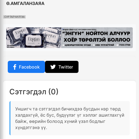
Ө.АМГАЛАНЗАЯА
СУРТАЛЧИЛГАА
Facebook
Twitter
Сэтгэгдэл (0)
Уншигч та сэтгэгдэл бичихдээ бусдын нэр төрд
халдахгүй, ёс бус, бүдүүлэг үг хэллэг ашиглахгүй
байж, өөрийн болоод хүний үзэл бодлыг
хүндэтгэнэ үү.