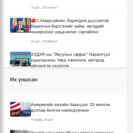
3 цаг, 24 минут
🔴С.Амарсайхан: Баригдаж дуусаагүй
барилгын бүртгэлийг хийж, иргэдийг
хохирохоос урьдчилан сэргийлнэ
4 цаг, 19 минут
ХЗДХЯ-ны “Явуулын оффис” Нарантуул
худалдааны төвд ажиллаж, иргэдэд
үйлчилгээ үзүүллээ
4 цаг, 27 минут
Их уншсан
УИХ-ын гишүүд БНСУ-ын Үндэсний
Ассамблейн гишүүдийг хүлээн авч уулзлаа
4 цаг, 52 минут
Америкийн визийн барьцааг 20 мянган
доллар болгон нэмэгдүүлжээ
Мексикийн ТикТок-чин шууд
4 өдөр, 8 цаг
дамжуулалтын үеэр буудуулж амиа алджээ
5 цаг, 18 минут
Хүчтэй хар салхи Японы өмнөд арлуудыг