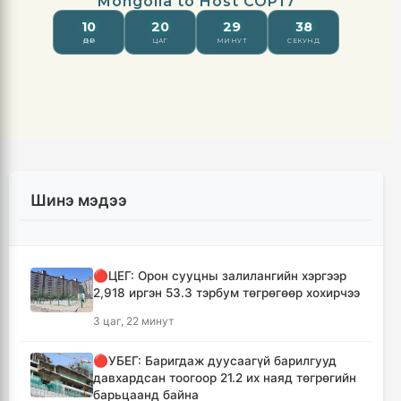
Шинэ мэдээ
🔴ЦЕГ: Орон сууцны залилангийн хэргээр
2,918 иргэн 53.3 тэрбум төгрөгөөр хохирчээ
3 цаг, 22 минут
🔴УБЕГ: Баригдаж дуусаагүй барилгууд
давхардсан тоогоор 21.2 их наяд төгрөгийн
барьцаанд байна