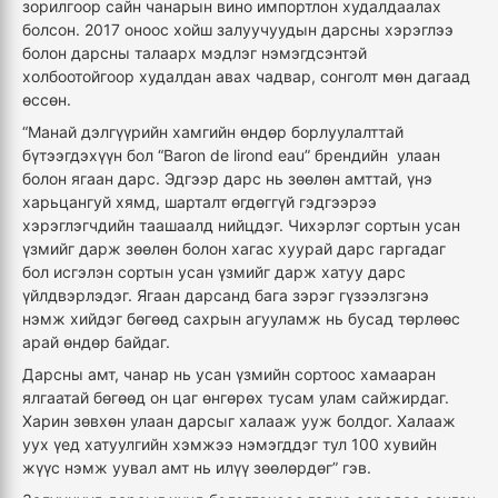
зорилгоор сайн чанарын вино импортлон худалдаалах
болсон. 2017 оноос хойш залуучуудын дарсны хэрэглээ
болон дарсны талаарх мэдлэг нэмэгдсэнтэй
холбоотойгоор худалдан авах чадвар, сонголт мөн дагаад
өссөн.
“Манай дэлгүүрийн хамгийн өндөр борлуулалттай
бүтээгдэхүүн бол “Baron de lirond eau” брендийн улаан
болон ягаан дарс. Эдгээр дарс нь зөөлөн амттай, үнэ
харьцангуй хямд, шарталт өгдөггүй гэдгээрээ
хэрэглэгчдийн таашаалд нийцдэг. Чихэрлэг сортын усан
үзмийг дарж зөөлөн болон хагас хуурай дарс гаргадаг
бол исгэлэн сортын усан үзмийг дарж хатуу дарс
үйлдвэрлэдэг. Ягаан дарсанд бага зэрэг гүзээлзгэнэ
нэмж хийдэг бөгөөд сахрын агууламж нь бусад төрлөөс
арай өндөр байдаг.
Дарсны амт, чанар нь усан үзмийн сортоос хамааран
ялгаатай бөгөөд он цаг өнгөрөх тусам улам сайжирдаг.
Харин зөвхөн улаан дарсыг халааж ууж болдог. Халааж
уух үед хатуулгийн хэмжээ нэмэгддэг тул 100 хувийн
жүүс нэмж уувал амт нь илүү зөөлөрдөг” гэв.