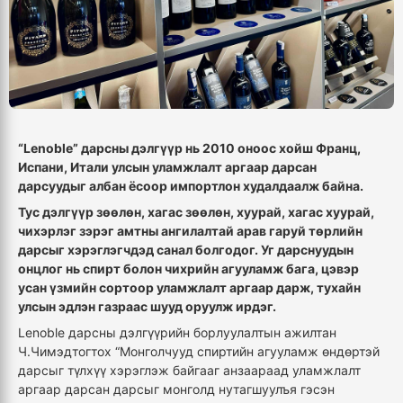
“Lenoble” дарсны дэлгүүр нь 2010 оноос хойш Франц,
Испани, Итали улсын уламжлалт аргаар дарсан
дарсуудыг албан ёсоор импортлон худалдаалж байна.
Тус дэлгүүр зөөлөн, хагас зөөлөн, хуурай, хагас хуурай,
чихэрлэг зэрэг амтны ангилалтай арав гаруй төрлийн
дарсыг хэрэглэгчдэд санал болгодог. Уг дарснуудын
онцлог нь спирт болон чихрийн агууламж бага, цэвэр
усан үзмийн сортоор уламжлалт аргаар дарж, тухайн
улсын эдлэн газраас шууд оруулж ирдэг.
Lenoble дарсны дэлгүүрийн борлуулалтын ажилтан
Ч.Чимэдтогтох “Монголчууд спиртийн агууламж өндөртэй
дарсыг түлхүү хэрэглэж байгааг анзаараад уламжлалт
аргаар дарсан дарсыг монголд нутагшуулъя гэсэн