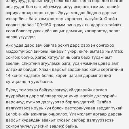
Залуучууд дарсыг хүнд бэлэглэхээс гадна өөрсдөө сонгон
авч уудаг бол настай хүмүүс илүү ихэвчлэн эмчилгээний
зориулалтаар хэрэглэдэг. Эрүүл мэндээ бодвол дарсыг
ихээр биш, бага хэмжээгээр хэрэглэх нь зүйтэй. Оройн
хоолны дараа 100–150 грамм вино уух нь ядаргаа тайлах,
хоол боловсруулах үйл явцыг дэмжих, хөгшрөлтөд эерэг
нөлөө үзүүлдэг.
Анх удаа дарс авч байгаа эсхүл дарс хэрхэн сонгохоо
мэдэхгүй бол виноны чанарыг үнэр, өнгө, амтаар нь ялгаж
сонгож болно. Хагас хатуулаг нь бага байх тусам амт
зөөлөн, спиртний агууламж бага, усан үзмийн цэвэр амт
илэрхий байдаг. Улаан дарсыг задсанаас хойш хөргөгчинд
14 хоног хадгалж болно, харин цагаан дарсыг хэдий
хугацаанд ч ууж болно.
Бусад томоохон байгууллагууд үйлдвэрийн аргаар
дуураймал дарс үйлдвэрлэдэг учир lenoble дэлгүүрийн
дарснууд сүлжээ дэлгүүрээр борлуулдаггүй. Салбар
дэлгүүрээсээ хувь хүн болон ресторануудад зардаг тухай
Lenoble-ийн ажилтан онцоллоо. Уламжлалт аргаар дарсан
дарсыг худалдан авахыг хүсвэл салбар дэлгүүрээсээ
сонгон үйлчлүүлэхийг зөвлөж байна.