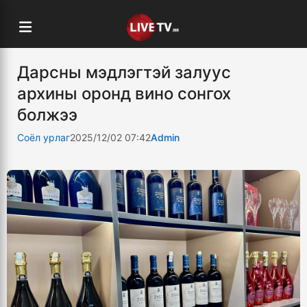
Дарсны мэдлэгтэй залуус
архины оронд вино сонгох
болжээ
Соёл урлаг
2025/12/02 07:42
Admin