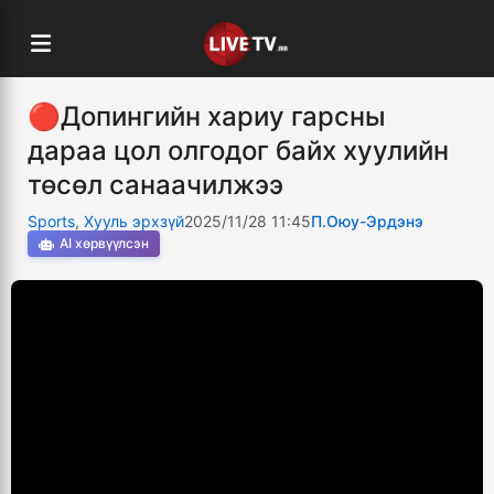
🔴Допингийн хариу гарсны
дараа цол олгодог байх хуулийн
төсөл санаачилжээ
Sports
,
Хууль эрхзүй
2025/11/28 11:45
П.Оюу-Эрдэнэ
AI хөрвүүлсэн