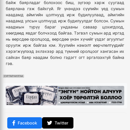
байж баярладаг болохоос биш, зүгээр харж суугаад
баярлана гэж байхгүй. Яг үнэндээ сүүлийн үед сумын
наадамд аймгийн цолтнууд ирж будилуулаад, аймгийн
наадамд улсын цолтнууд ирж будилуулдаг болсон. Сумын
наадмын түрүү бараг ундааны саваар цохигдоод,
хөөгдөөд явдаг болчхоод байгаа. Тэгвэл сумын ард иргэд
нь өөрсдөө оролцоод, өөрсдөө үнэн хүчийг үздэг агуулгыг
оруулж ирж байгаа юм. Хуулийн нэмэлт өөрчлөлтүүдийг
хэрэгжүүлээд эхлэхээр ард түмний оролцоог хангасан их
сайхан баяр наадам болно гэдэгт огт эргэлзэхгүй байна
гэв.
СУРТАЛЧИЛГАА
Facebook
Twitter