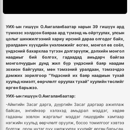
УИХ-ын гишүүн О.Амгаланбаатар нарын 39 гишүүн ард
түмнээс холдсон баяраа ард түмэнд нь ойртуулах, улсын
цолыг шинжилгээний хариу ирсний дараа олгодог байх,
уралдаанч хүүхдийн үнэлэмжийг өсгөх, монгол өв соёл,
үндэсний бахархлаа түгээн дэлгэрүүлж, дэлхийн монгол
наадмыг бий болгох, гадаадад амьдарч байгаа
монголчуудын дунд жил бүр үндэсний баяр наадам
зохион байгуулах, мөн тэмээний уралдаан, тэмээчдээ
дэмжих зорилгоор "Үндэсний их баяр наадмын тухай
хуульд нэмэлт, өөрчлөлт оруулах тухай" хуулийн төслийг
өргөн барьжээ.
УИХ-ын гишүүн О.Амгаланбаатар:
-Аймгийн Засаг дарга, дүүргийн Засаг даргаар ажиллаж
байсан, энгийнээр хэлэхэд амьдрал мэддэг, хөдөө
гадааны зовлон жаргалыг мэддэг гишүүдийн хамтаар
нэгжийн хуульд өөрчлөлт оруулж, босоо томилгоог хэвтээ
болгож, орон нутаг руу шилжүүлэх хуулийг өргөн барьсан.