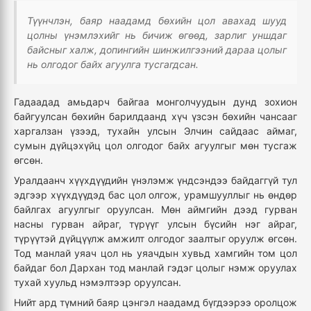
Түүнчлэн, баяр наадамд бөхийн цол авахад шууд
цолны үнэмлэхийг нь бичиж өгөөд, зарлиг уншдаг
байсныг халж, допингийн шинжилгээний дараа цолыг
нь олгодог байх агуулга тусгагдсан.
Гадаадад амьдарч байгаа монголчуудын дунд зохион
байгуулсан бөхийн барилдаанд хүч үзсэн бөхийн чансааг
харгалзан үзээд, тухайн улсын Элчин сайдаас аймаг,
сумын дүйцэхүйц цол олгодог байх агуулгыг мөн тусгаж
өгсөн.
Уралдаанч хүүхдүүдийн үнэлэмж үндсэндээ байдаггүй тул
эдгээр хүүхдүүдэд бас цол олгож, урамшууллыг нь өндөр
байлгах агуулгыг оруулсан. Мөн аймгийн дээд гурван
насны гурван айраг, түрүүг улсын бүсийн нэг айраг,
түрүүтэй дүйцүүлж амжилт олгодог заалтыг оруулж өгсөн.
Тод манлай уяач цол нь уяачдын хувьд хамгийн том цол
байдаг бол Дархан тод манлай гэдэг цолыг нэмж оруулах
тухай хуульд нэмэлтээр оруулсан.
Нийт ард түмний баяр цэнгэл наадамд бүгдээрээ оролцож