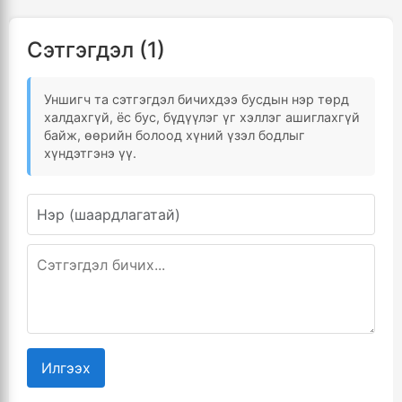
Сэтгэгдэл (1)
Уншигч та сэтгэгдэл бичихдээ бусдын нэр төрд
халдахгүй, ёс бус, бүдүүлэг үг хэллэг ашиглахгүй
байж, өөрийн болоод хүний үзэл бодлыг
хүндэтгэнэ үү.
Илгээх