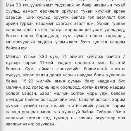
Мөн 38 гишүүний хамт Үндэсний их баяр наадмын тухай
хуульд нэмэлт өөрчлөлт оруулах тухай хуулийг өргөн
барьсан. Энэ хуульд оруулж байгаа гол өөрчлөлт бол
эрийн гурван наадмыг сэргээх заалт юм. Эрийн гурван
наадам гэдэг нь нэг эр хүн морио өөрөө унаж уралдаад,
бөхөө өөрөө барилдаад, нум сумаа өөрөө харвадаг,
монголчуудын үндсэн уламжлалт баяр цэнгэл наадам
байсан юм.
Монгол Улсын 330 сум, 21 аймагт хийгдэж байгаа 7
дугаар сарын 11-ний наадам оролцогч маш багатай
болсон. Сум, аймагт санхүүгийн боломжтой цөөхөн
хүмүүс, эсвэл хэдэн дарга нарын наадам болж хувирсан
байна. 15-20 жилийн өмнө сумын баяр наадамд бүх
малчин, ард иргэд нь ирж оролцоод, өргөн дэлгэр наадам
болдог байсан. Бараг малчин болгон морь уяж, баясан
цэнгэдэг байсан бол одоо ийм зүйл байхгүй болсон. Зарим
сумын сүүлийн хоёр жилийн статистикийг үзэхэд, зарим
насанд уралдах морь тав хүрэхгүй байна. Тиймээс баяр
наадмыг эргээд ард түмэнд нь авчрах агуулгаар энэ
заалтыг нэмж оруулсан.