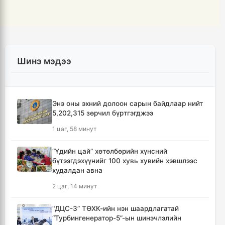
Шинэ мэдээ
Энэ оны эхний долоон сарын байдлаар нийт
5,202,315 зөрчил бүртгэгджээ
1 цаг, 58 минут
“Үдийн цай” хөтөлбөрийн хүнсний
бүтээгдэхүүнийг 100 хувь хувийн хэвшлээс
худалдан авна
2 цаг, 14 минут
"ДЦС-3” ТӨХК-ийн нэн шаардлагатай
“Турбингенератор-5”-ын шинэчлэлийн