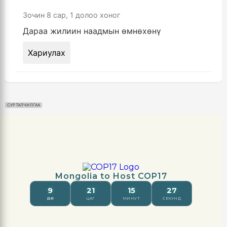
Зочин
8 сар, 1 долоо хоног
Дараа жилиин наадмын өмнөхөнү
Хариулах
СУРТАЛЧИЛГАА