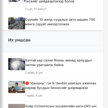
төсвийг шийдвэрлэхээр болов
2 цаг, 31 минут
Сүүлийн 10 жилд суудлын авто машин 700
мянга гаруйг импортолжээ
2 цаг, 35 минут
Их уншсан
Монгол Улсын гадаад валютын нөөц анх
удаа 7.9 тэрбум ам.долларт хүрлээ
2 цаг, 41 минут
Хүчтэй хар салхи Японы өмнөд арлуудыг
чиглэн урагшилж байна
Өмнөд Солонгост хэт халууны улмаас амиа
алдсан хүний тоо 23-т хүржээ
2 өдөр, 6 цаг
2 цаг, 50 минут
🔴“Урьханы” гэх Б.Чинбат хамтарч ажиллах
нэрээр бусдын бизнесийг дээрэмджээ
Шатахуун дамлан борлуулсан хоёр
зөрчлийг илрүүлэн шалгаж байна
1 өдөр, 8 цаг
3 цаг, 16 минут
Хойд Солонгосын пуужингийн анги ОХУ-ын