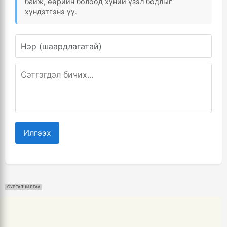
байж, өөрийн болоод хүний үзэл бодлыг
хүндэтгэнэ үү.
Илгээх
СУРТАЛЧИЛГАА