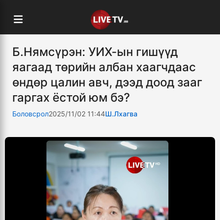
Б.Нямсүрэн: УИХ-ын гишүүд
яагаад төрийн албан хаагчдаас
өндөр цалин авч, дээд доод зааг
гаргах ёстой юм бэ?
Боловсрол
2025/11/02 11:44
Ш.Лхагва