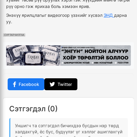
рүү орно гэж ярихаа боль хэмээн ярив.
Энэхүү ярилцлагыг видеогоор үзэхийг хүсвэл
ЭНД
дарна
уу.
СУРТАЛЧИЛГАА
Facebook
Twitter
Сэтгэгдэл (0)
Уншигч та сэтгэгдэл бичихдээ бусдын нэр төрд
халдахгүй, ёс бус, бүдүүлэг үг хэллэг ашиглахгүй