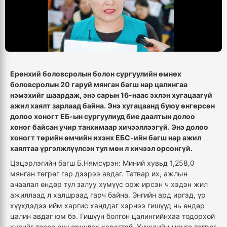
Ерөнхий боловсролын болон сургуулийн өмнөх
боловсролын 20 гаруй мянган багш нар цалингаа
нэмэхийг шаардаж, энэ сарын 16-наас эхлэн хугацаагүй
ажил хаялт зарлаад байна. Энэ хугацаанд буюу өнгөрсөн
долоо хоногт ЕБ-ын сургуулиуд бие даалтын долоо
хоног байсан учир танхимаар хичээллээгүй. Энэ долоо
хоногт төрийн өмчийн ихэнх ЕБС-ийн багш нар ажил
хаялтаа үргэлжлүүлсэн тул мөн л хичээл орсонгүй.
Цэцэрлэгийн багш Б.Нямсүрэн: Миний хувьд 1,258,0
мянган төгрөг гар дээрээ авдаг. Татвар их, ажлын
ачаалал өндөр тул залуу хүмүүс орж ирсэн ч хэдэн жил
ажиллаад л халшраад гарч байна. Энгийн ард иргэд, үр
хүүхдэдээ ийм харгис ханддаг хэрнээ гишүүд нь өндөр
цалин авдаг юм бэ. Гишүүн болгон цалингийнхаа тодорхой
хувийг төсөв рүү оруулах хэрэгтэй. Хүүхдийн мөнгө төгрөг