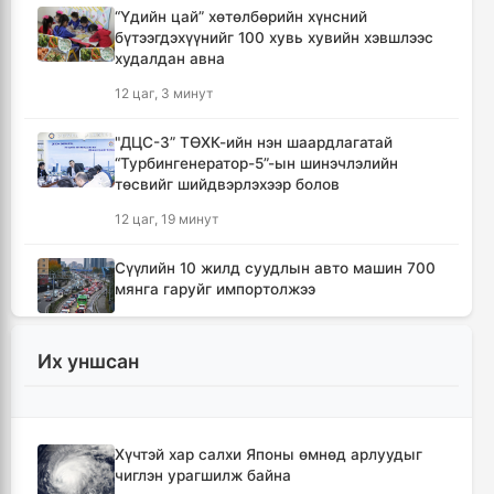
“Үдийн цай” хөтөлбөрийн хүнсний
бүтээгдэхүүнийг 100 хувь хувийн хэвшлээс
худалдан авна
12 цаг, 3 минут
"ДЦС-3” ТӨХК-ийн нэн шаардлагатай
“Турбингенератор-5”-ын шинэчлэлийн
төсвийг шийдвэрлэхээр болов
12 цаг, 19 минут
Сүүлийн 10 жилд суудлын авто машин 700
мянга гаруйг импортолжээ
12 цаг, 23 минут
Их уншсан
Монгол Улсын гадаад валютын нөөц анх
удаа 7.9 тэрбум ам.долларт хүрлээ
12 цаг, 29 минут
Хүчтэй хар салхи Японы өмнөд арлуудыг
чиглэн урагшилж байна
Өмнөд Солонгост хэт халууны улмаас амиа