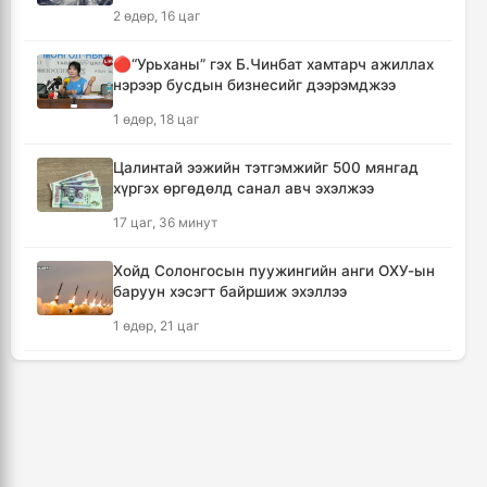
алдсан хүний тоо 23-т хүржээ
2 өдөр, 16 цаг
12 цаг, 38 минут
🔴“Урьханы” гэх Б.Чинбат хамтарч ажиллах
нэрээр бусдын бизнесийг дээрэмджээ
Шатахуун дамлан борлуулсан хоёр
зөрчлийг илрүүлэн шалгаж байна
1 өдөр, 18 цаг
13 цаг, 4 минут
Цалинтай ээжийн тэтгэмжийг 500 мянгад
хүргэх өргөдөлд санал авч эхэлжээ
Дональд Трамп АНУ-д төрсөн хүүхдэд
иргэншил олгохыг хязгаарлах шийдвэр
17 цаг, 36 минут
гаргав
13 цаг, 49 минут
Хойд Солонгосын пуужингийн анги ОХУ-ын
баруун хэсэгт байршиж эхэллээ
Тайландын Дебсирин Нонтхабури
1 өдөр, 21 цаг
сургуульд зэвсэгт халдлага гарч есөн хүн
амиа алдлаа
КОП17 хурлын үеэр таван дүүргийн 73
14 цаг, 44 минут
цэцэрлэг, 60 сургуульд зохицуулалт хийнэ
3 өдөр, 13 цаг
Япон улс Кумамото мужийн усны
хангамжийг наймдугаар сарын эцэс гэхэд
ТАНИЛЦ: Наймдугаар сард олгох нийгмийн
бүрэн сэргээнэ