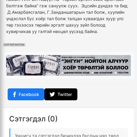
бэлтгэж байна” гэж сануулж суух. Эцсийн дүндээ та бид
Д.Амарбаясгалан, Г.Занданшатарын тал болж, хуулийн
үндэслэл бус хоёр тал болж талцан хуваагдах зуур улс
төр гэхээсээ төрийн эргэлт шахуу зүйл болоод
хувирчихав уу гэлтэй нөхцөл үүсээд байна.
СУРТАЛЧИЛГАА
Facebook
Twitter
Сэтгэгдэл (0)
Уншигч та сэтгэгдэл бичихдээ бусдын нэр төрд