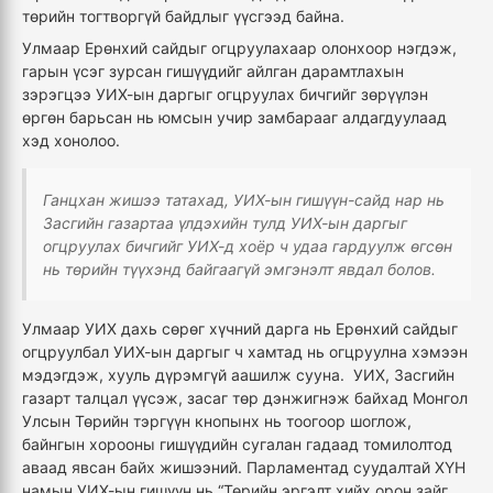
төрийн тогтворгүй байдлыг үүсгээд байна.
Улмаар Ерөнхий сайдыг огцруулахаар олонхоор нэгдэж,
гарын үсэг зурсан гишүүдийг айлган дарамтлахын
зэрэгцээ УИХ-ын даргыг огцруулах бичгийг зөрүүлэн
өргөн барьсан нь юмсын учир замбарааг алдагдуулаад
хэд хонолоо.
Ганцхан жишээ татахад, УИХ-ын гишүүн-сайд нар нь
Засгийн газартаа үлдэхийн тулд УИХ-ын даргыг
огцруулах бичгийг УИХ-д хоёр ч удаа гардуулж өгсөн
нь төрийн түүхэнд байгаагүй эмгэнэлт явдал болов.
Улмаар УИХ дахь сөрөг хүчний дарга нь Ерөнхий сайдыг
огцруулбал УИХ-ын даргыг ч хамтад нь огцруулна хэмээн
мэдэгдэж, хууль дүрэмгүй аашилж сууна. УИХ, Засгийн
газарт талцал үүсэж, засаг төр дэнжигнэж байхад Монгол
Улсын Төрийн тэргүүн кнопынх нь тоогоор шоглож,
байнгын хорооны гишүүдийн сугалан гадаад томилолтод
аваад явсан байх жишээний. Парламентад суудалтай ХҮН
намын УИХ-ын гишүүн нь “Төрийн эргэлт хийх орон зайг