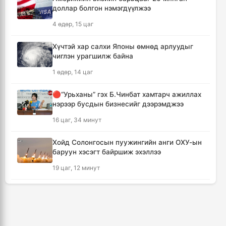
доллар болгон нэмэгдүүлжээ
Мексикийн ТикТок-чин шууд
4 өдөр, 15 цаг
дамжуулалтын үеэр буудуулж амиа алджээ
12 цаг, 26 минут
Хүчтэй хар салхи Японы өмнөд арлуудыг
чиглэн урагшилж байна
Кумамотогийн газар хөдлөлтийн улмаас
1 өдөр, 14 цаг
амиа алдагсдын тоо 38-д хүрчээ
13 цаг, 17 минут
🔴“Урьханы” гэх Б.Чинбат хамтарч ажиллах
нэрээр бусдын бизнесийг дээрэмджээ
Төр хувийн хэвшлийн түншлэлээр нийслэлд
16 цаг, 34 минут
хэрэгжүүлэх төслийн жагсаалтад өөрчлөлт
оруулах тухай хэлэлцэж байна
Хойд Солонгосын пуужингийн анги ОХУ-ын
13 цаг, 28 минут
баруун хэсэгт байршиж эхэллээ
19 цаг, 12 минут
Монгол Улсын сагсан бөмбөгийн эрэгтэй
шигшээ баг Япон улсыг зорилоо
КОП17 хурлын үеэр таван дүүргийн 73
14 цаг, 11 минут
цэцэрлэг, 60 сургуульд зохицуулалт хийнэ
2 өдөр, 11 цаг
Татварын өрийг барагдуулахдаа орлогын