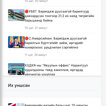
10 цаг, 30 минут
🔴УБЕГ: Баригдаж дуусаагүй барилгууд
давхардсан тоогоор 21.2 их наяд төгрөгийн
барьцаанд байна
10 цаг, 31 минут
🔴С.Амарсайхан: Баригдаж дуусаагүй
барилгын бүртгэлийг хийж, иргэдийг
хохирохоос урьдчилан сэргийлнэ
11 цаг, 26 минут
ХЗДХЯ-ны “Явуулын оффис” Нарантуул
худалдааны төвд ажиллаж, иргэдэд
үйлчилгээ үзүүллээ
11 цаг, 34 минут
Их уншсан
УИХ-ын гишүүд БНСУ-ын Үндэсний
Ассамблейн гишүүдийг хүлээн авч уулзлаа
11 цаг, 59 минут
Америкийн визийн барьцааг 20 мянган