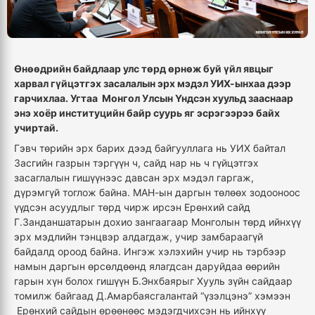
Өнөөдрийн байдлаар улс төрд өрнөж буй үйл явцыг
харвал гүйцэтгэх засалалын эрх мэдэл УИХ-ынхаа дээр
гарчихлаа. Угтаа Монгол Улсын Үндсэн хуульд зааснаар
энэ хоёр институцийн байр суурь яг эсрэгээрээ байх
учиртай.
Гэвч төрийн эрх барих дээд байгууллага нь УИХ байтал
Засгийн газрын тэргүүн ч, сайд нар нь ч гүйцэтгэх
засаглалын гишүүнээс давсан эрх мэдэл гаргаж,
дүрэмгүй тоглож байна. МАН-ын даргын төлөөх зодооноос
үүдсэн асуудлыг төрд чирж ирсэн Ерөнхий сайд
Г.Занданшатарын дохио зангаагаар Монголын төрд ийнхүү
эрх мэдлийн тэнцвэр алдагдаж, учир замбараагүй
байдалд ороод байна. Ингэж хэлэхийн учир нь тэрбээр
намын даргын өрсөлдөөнд ялагдсан даруйдаа өөрийн
гарын хүн болох гишүүн Б.Энхбаярыг Хууль зүйн сайдаар
томилж байгаад Д.Амарбаясгалантай “үзэлцэнэ” хэмээн
Ерөнхий сайдын өрөөнөөс мэдэгдчихсэн нь ийнхүү