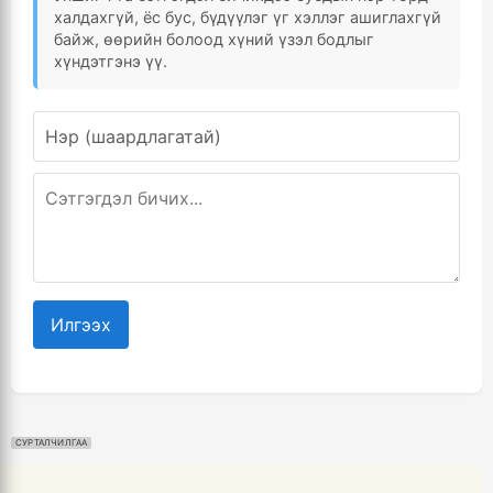
халдахгүй, ёс бус, бүдүүлэг үг хэллэг ашиглахгүй
байж, өөрийн болоод хүний үзэл бодлыг
хүндэтгэнэ үү.
Илгээх
СУРТАЛЧИЛГАА