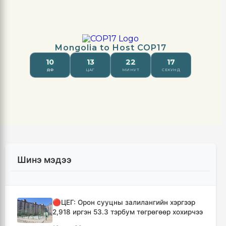
Шинэ мэдээ
🔴ЦЕГ: Орон сууцны залилангийн хэргээр
2,918 иргэн 53.3 тэрбум төгрөгөөр хохирчээ