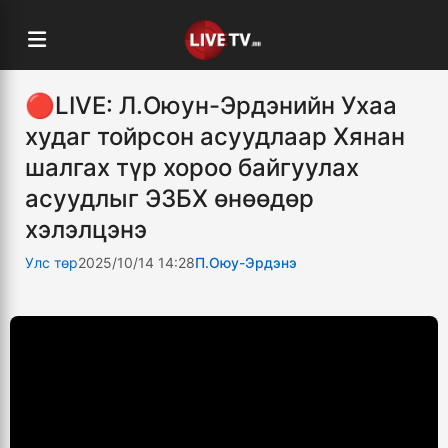
🔴LIVE: Л.Оюун-Эрдэнийн Ухаа
худаг тойрсон асуудлаар Хянан
шалгах түр хороо байгуулах
асуудлыг ЭЗБХ өнөөдөр
хэлэлцэнэ
Улс төр
2025/10/14 14:28
П.Оюу-Эрдэнэ