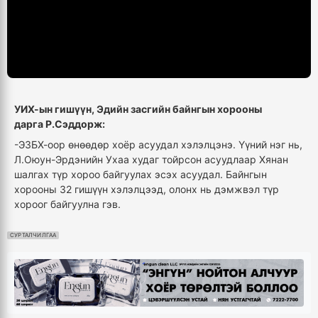
УИХ-ын гишүүн, Эдийн засгийн байнгын хорооны
дарга Р.Сэддорж:
-ЭЗБХ-
оор өнөөдөр хоёр асуудал хэлэлцэнэ. Үүний нэг нь,
Л.Оюун-Эрдэнийн
Ухаа худаг
тойрсон асуудлаар Хянан
шалгах түр хороо байгуулах эсэх асуудал. Байнгын
хорооны 32 гишүүн хэлэлцээд, олонх нь дэмжвэл түр
хороог байгуулна гэв.
СУРТАЛЧИЛГАА