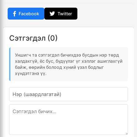
Facebook
Twitter
Сэтгэгдэл (0)
Уншигч та сэтгэгдэл бичихдээ бусдын нэр төрд
халдахгүй, ёс бус, бүдүүлэг үг хэллэг ашиглахгүй
байж, өөрийн болоод хүний үзэл бодлыг
хүндэтгэнэ үү.