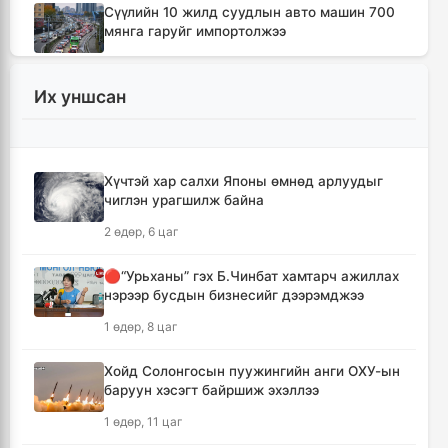
Сүүлийн 10 жилд суудлын авто машин 700
мянга гаруйг импортолжээ
2 цаг, 35 минут
Их уншсан
Монгол Улсын гадаад валютын нөөц анх
удаа 7.9 тэрбум ам.долларт хүрлээ
2 цаг, 41 минут
Хүчтэй хар салхи Японы өмнөд арлуудыг
чиглэн урагшилж байна
Өмнөд Солонгост хэт халууны улмаас амиа
алдсан хүний тоо 23-т хүржээ
2 өдөр, 6 цаг
2 цаг, 50 минут
🔴“Урьханы” гэх Б.Чинбат хамтарч ажиллах
нэрээр бусдын бизнесийг дээрэмджээ
Шатахуун дамлан борлуулсан хоёр
зөрчлийг илрүүлэн шалгаж байна
1 өдөр, 8 цаг
3 цаг, 16 минут
Хойд Солонгосын пуужингийн анги ОХУ-ын
баруун хэсэгт байршиж эхэллээ
Дональд Трамп АНУ-д төрсөн хүүхдэд
иргэншил олгохыг хязгаарлах шийдвэр
1 өдөр, 11 цаг
гаргав