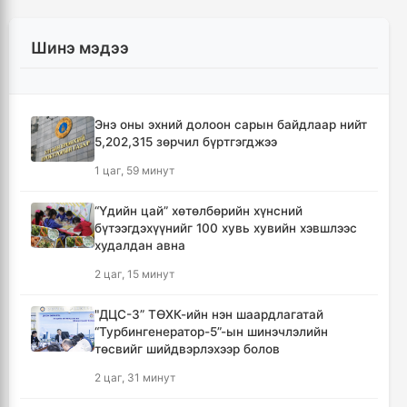
Шинэ мэдээ
Энэ оны эхний долоон сарын байдлаар нийт
5,202,315 зөрчил бүртгэгджээ
1 цаг, 59 минут
“Үдийн цай” хөтөлбөрийн хүнсний
бүтээгдэхүүнийг 100 хувь хувийн хэвшлээс
худалдан авна
2 цаг, 15 минут
"ДЦС-3” ТӨХК-ийн нэн шаардлагатай
“Турбингенератор-5”-ын шинэчлэлийн
төсвийг шийдвэрлэхээр болов
2 цаг, 31 минут