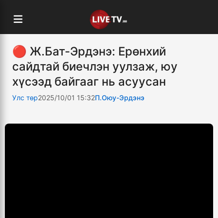
🔴 Ж.Бат-Эрдэнэ: Ерөнхий
сайдтай биечлэн уулзаж, юу
хүсээд байгааг нь асуусан
Улс төр
2025/10/01 15:32
П.Оюу-Эрдэнэ