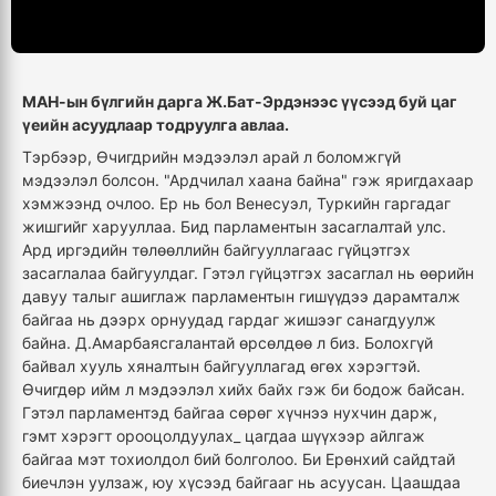
МАН-ын бүлгийн дарга Ж.Бат-Эрдэнээс үүсээд буй цаг
үеийн асуудлаар тодруулга авлаа.
Тэрбээр, Өчигдрийн мэдээлэл арай л боломжгүй
мэдээлэл болсон. "Ардчилал хаана байна" гэж яригдахаар
хэмжээнд очлоо. Ер нь бол Венесуэл, Туркийн гаргадаг
жишгийг харууллаа. Бид парламентын засаглалтай улс.
Ард иргэдийн төлөөллийн байгууллагаас гүйцэтгэх
засаглалаа байгуулдаг. Гэтэл гүйцэтгэх засаглал нь өөрийн
давуу талыг ашиглаж парламентын гишүүдээ дарамталж
байгаа нь дээрх орнуудад гардаг жишээг санагдуулж
байна. Д.Амарбаясгалантай өрсөлдөө л биз. Болохгүй
байвал хууль хяналтын байгууллагад өгөх хэрэгтэй.
Өчигдөр ийм л мэдээлэл хийх байх гэж би бодож байсан.
Гэтэл парламентэд байгаа сөрөг хүчнээ нухчин дарж,
гэмт хэрэгт орооцолдуулах_ цагдаа шүүхээр айлгаж
байгаа мэт тохиолдол бий болголоо. Би Ерөнхий сайдтай
биечлэн уулзаж, юу хүсээд байгааг нь асуусан. Цаашдаа