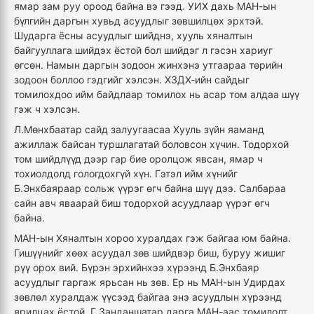
ямар зам руу ороод байна вэ гээд. УИХ дахь МАН-ын
бүлгийн даргын хувьд асуудлыг зөвшилцөх эрхтэй.
Шударга ёсны асуудлыг шийднэ, хууль хяналтын
байгууллага шийдэх ёстой бол шийдэг л гэсэн хариуг
өгсөн. Намын даргын зодоон жинхэнэ утгаараа төрийн
зодоон боллоо гэдгийг хэлсэн. ХЗДХ-ийн сайдыг
томилохдоо ийм байдлаар томилох нь асар том алдаа шүү
гэж ч хэлсэн.
Л.Мөнхбаатар сайд залуугаасаа Хууль зүйн яаманд
ажиллаж байсан туршлагатай боловсон хүчин. Тодорхой
том шийдлүүд дээр гар бие оролцож явсан, ямар ч
тохиолдолд гологдохгүй хүн. Гэтэл ийм хүнийг
Б.Энхбаяраар сольж үүрэг өгч байна шүү дээ. Салбараа
сайн авч яваарай биш тодорхой асуудлаар үүрэг өгч
байна.
МАН-ын Хяналтын хороо хуралдах гэж байгаа юм байна.
Гишүүнийг хөөх асуудал зөв шийдвэр биш, буруу жишиг
рүү орох вий. Бүрэн эрхийнхээ хүрээнд Б.Энхбаяр
асуудлыг гаргаж ярьсан нь зөв. Ер нь МАН-ын Удирдах
зөвлөл хуралдаж үүсээд байгаа энэ асуудлын хүрээнд
ярилцах ёстой. Г.Занданшатар дарга МАН-аас томилолт