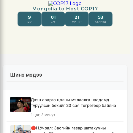
Шинэ мэдээ
Даян аварга цолны мялаалга наадамд
түрүүлсэн бөхийг 20 сая төгрөгөөр байлна
1 цаг, 3 минут
🔴Н.Учрал: Засгийн газар шатахууны