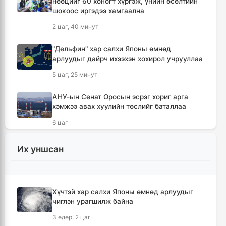
нөөцийг 60 хоногт хүргэж, үнийн өсөлтийн
шокоос иргэдээ хамгаална
2 цаг, 40 минут
"Дельфин" хар салхи Японы өмнөд
арлуудыг дайрч ихээхэн хохирол учрууллаа
5 цаг, 25 минут
АНУ-ын Сенат Оросын эсрэг хориг арга
хэмжээ авах хуулийн төслийг баталлаа
6 цаг
Сэлэнгэ аймагт 70 МВт-ын Дулааны
Их уншсан
цахилгаан станцыг ирэх сард ашиглалтад
оруулна
6 цаг, 12 минут
Хүчтэй хар салхи Японы өмнөд арлуудыг
чиглэн урагшилж байна
Шүлхийн дархлаажуулалтыг Монголд
үйлдвэрлэсэн вакцинаар хийнэ
3 өдөр, 2 цаг