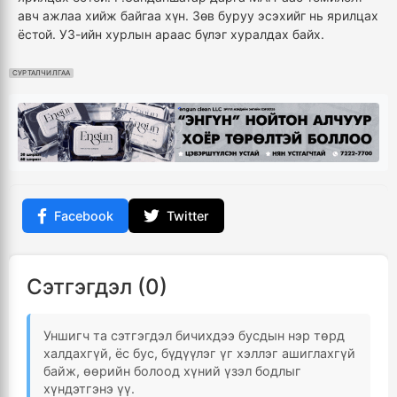
авч ажлаа хийж байгаа хүн. Зөв буруу эсэхийг нь ярилцах
ёстой. УЗ-ийн хурлын араас бүлэг хуралдах байх.
СУРТАЛЧИЛГАА
Facebook
Twitter
Сэтгэгдэл (0)
Уншигч та сэтгэгдэл бичихдээ бусдын нэр төрд
халдахгүй, ёс бус, бүдүүлэг үг хэллэг ашиглахгүй
байж, өөрийн болоод хүний үзэл бодлыг
хүндэтгэнэ үү.