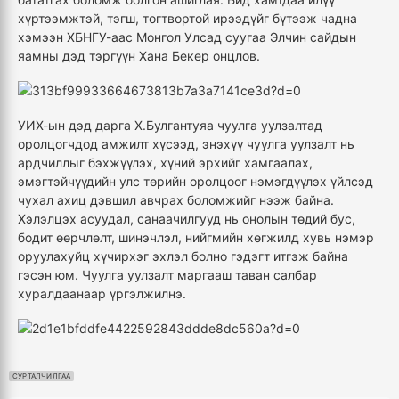
хүртээмжтэй, тэгш, тогтвортой ирээдүйг бүтээж чадна
хэмээн ХБНГУ-аас Монгол Улсад суугаа Элчин сайдын
яамны дэд тэргүүн Хана Бекер онцлов.
УИХ-ын дэд дарга Х.Булгантуяа чуулга уулзалтад
оролцогчдод амжилт хүсээд, энэхүү чуулга уулзалт нь
ардчиллыг бэхжүүлэх, хүний эрхийг хамгаалах,
эмэгтэйчүүдийн улс төрийн оролцоог нэмэгдүүлэх үйлсэд
чухал ахиц дэвшил авчрах боломжийг нээж байна.
Хэлэлцэх асуудал, санаачилгууд нь онолын төдий бус,
бодит өөрчлөлт, шинэчлэл, нийгмийн хөгжилд хувь нэмэр
оруулахуйц хүчирхэг эхлэл болно гэдэгт итгэж байна
гэсэн юм. Чуулга уулзалт маргааш таван салбар
хуралдаанаар үргэлжилнэ.
СУРТАЛЧИЛГАА