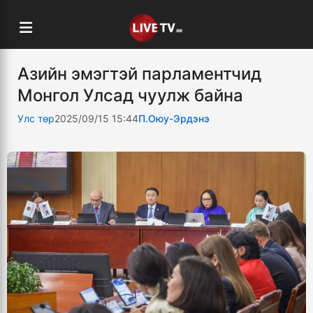
Азийн эмэгтэй парламентчид
Монгол Улсад чуулж байна
Улс төр
2025/09/15 15:44
П.Оюу-Эрдэнэ