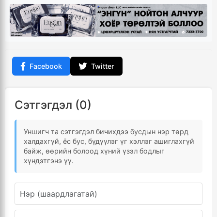
Facebook
Twitter
Сэтгэгдэл (0)
Уншигч та сэтгэгдэл бичихдээ бусдын нэр төрд
халдахгүй, ёс бус, бүдүүлэг үг хэллэг ашиглахгүй
байж, өөрийн болоод хүний үзэл бодлыг
хүндэтгэнэ үү.