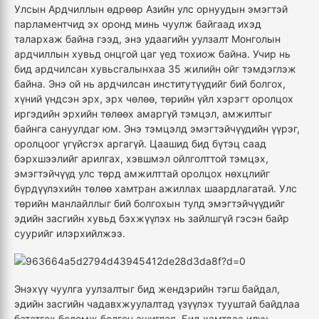
Улсын Ардчиллын өдрөөр Азийн улс орнуудын эмэгтэй
парламентчид эх оронд минь чуулж байгаад ихэд
талархаж байна гээд, энэ удаагийн уулзалт Монголын
ардчиллын хувьд онцгой цаг үед тохиож байна. Учир нь
бид ардчилсан хувьсгалынхаа 35 жилийн ойг тэмдэглэж
байна. Энэ ой нь ардчилсан институтүүдийг бий болгох,
хүний үндсэн эрх, эрх чөлөө, төрийн үйл хэрэгт оролцох
иргэдийн эрхийн төлөөх амаргүй тэмцэл, амжилтыг
байнга сануулдаг юм. Энэ тэмцэлд эмэгтэйчүүдийн үүрэг,
оролцоог үгүйсгэх аргагүй. Цаашид бид бүтэц саад
бэрхшээлийг арилгах, хэвшмэл ойлголттой тэмцэх,
эмэгтэйчүүд улс төрд амжилттай оролцох нөхцлийг
бүрдүүлэхийн төлөө хамтран ажиллах шаардлагатай. Улс
төрийн манлайллыг бий болгохын тулд эмэгтэйчүүдийг
эдийн засгийн хувьд бэхжүүлэх нь зайлшгүй гэсэн байр
суурийг илэрхийлжээ.
Энэхүү чуулга уулзалтыг бид жендэрийн тэгш байдал,
эдийн засгийн чадавхжуулалтад үзүүлэх тууштай байдлаа
бататгах боломж болгон ашиглая. Бид хамтдаа илүү