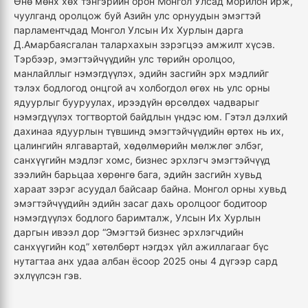
Өнө мөнх хөх тэнгэрийн орон Монгол Улсад морилон ирж,
чуулганд оролцож буй Азийн улс орнуудын эмэгтэй
парламентчдад Монгол Улсын Их Хурлын дарга
Д.Амарбаясгалан талархахын зэрэгцээ амжилт хүсэв.
Тэрбээр, эмэгтэйчүүдийн улс төрийн оролцоо,
манлайллыг нэмэгдүүлэх, эдийн засгийн эрх мэдлийг
тэлэх бодлогод онцгой ач холбогдол өгөх нь улс орны
ядуурлыг бууруулах, ирээдүйн өрсөлдөх чадварыг
нэмэгдүүлэх тогтвортой байдлын үндэс юм. Гэтэл дэлхий
дахинаа ядуурлын түвшинд эмэгтэйчүүдийн өртөх нь их,
цалингийн ялгавартай, хөдөлмөрийн мөлжлөг элбэг,
санхүүгийн мэдлэг хомс, бизнес эрхлэгч эмэгтэйчүүд
зээлийн барьцаа хөрөнгө бага, эдийн засгийн хувьд
хараат зэрэг асуудал байсаар байна. Монгол орны хувьд
эмэгтэйчүүдийн эдийн засаг дахь оролцоог бодитоор
нэмэгдүүлэх бодлого баримталж, Улсын Их Хурлын
даргын ивээл дор “Эмэгтэй бизнес эрхлэгчдийн
санхүүгийн код” хөтөлбөрт нэгдэх үйл ажиллагааг бүс
нутагтаа анх удаа албан ёсоор 2025 оны 4 дүгээр сард
эхлүүлсэн гэв.