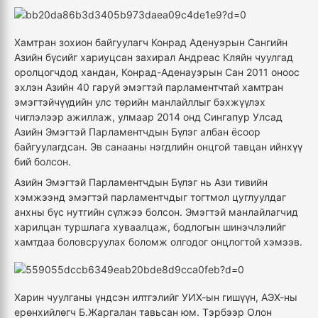
Хамтран зохион байгуулагч Конрад Аденуэрын Сангийн
Азийн бүсийг хариуцсан захирал Андреас Кляйн чуулгад
оролцогчдод хандан, Конрад-Аденауэрын Сан 2011 оноос
эхлэн Азийн 40 гаруй эмэгтэй парламентчтай хамтран
эмэгтэйчүүдийн улс төрийн манлайллыг бэхжүүлэх
чиглэлээр ажиллаж, улмаар 2014 онд Сингапур Улсад
Азийн Эмэгтэй Парламентчдын Бүлэг албан ёсоор
байгуулагдсан. Эв санааны нэгдлийн онцгой тавцан ийнхүү
бий болсон.
Азийн Эмэгтэй Парламентчдын Бүлэг нь Ази тивийн
хэмжээнд эмэгтэй парламентчдыг тогтмол цуглуулдаг
анхны бүс нутгийн сүлжээ болсон. Эмэгтэй манлайлагчид
харилцан туршлага хуваалцаж, бодлогын шинэчлэлийг
хамтдаа боловсруулах боломж олгодог онцлогтой хэмээв.
Харин чуулганы үндсэн илтгэлийг УИХ-ын гишүүн, АЭХ-ны
ерөнхийлөгч Б.Жаргалан тавьсан юм. Тэрбээр Олон