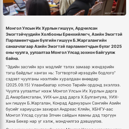
Монгол Улсын Их Хурлын гишүүн, Ардчилсан
Эмэгтэйчүүдийн Холбооны Ерөнхийлөгч, Азийн Эмэгтэй
Парламентчдын бүлгийн гишүүн Б.Жаргалангийн
санаачлагаар Азийн Эмэгтэй парламентчдын бүлэг 2025
оны чуулга, уулзалтаа Монгол Улсад зохион байгуулж
байна.
"Эдийн засгийн эрх мэдлийг тэлэх замаар жендэрийн
тэгш байдлыг хангах нь: Тогтвортой ирээдүйн бодлого”
сэдэвт чуулганы нээлтийн хуралдаан өнөөдөр
(2025.09.15) Улаанбаатар хотноо Төрийн ордонд эхэллээ.
Чуулга уулзалтыг нээж Монгол Улсын Их Хурлын дарга
Д.Амарбаясгалан, УИХ-ын дэд дарга Х.Булгантуяа, УИХ-
ын гишүүн Б.Жаргалан, Конрад Аденуэрын Сангийн Азийн
бүсийг хариуцсан захирал Андреас Кляйн, ХБНГУ-аас
Монгол Улсад суугаа Элчин сайдын яамны дэд тэргүүн
Хана Бекер нар үг хэлж, мэндчилгээ дэвшүүлэв.