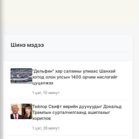
Шинэ мэдээ
"Дельфин" хар салхины улмаас Шанхай
хотод олон улсын 1400 орчим нислэгийг
цуцалжээ
1 цаг, 10 минут
Тейлор Свифт өөрийн дуунуудыг Дональд
Трампын сурталчилгаанд ашиглахыг
хориглов
1 цаг, 28 минут