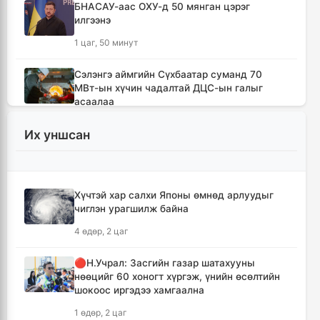
БНАСАУ-аас ОХУ-д 50 мянган цэрэг
илгээнэ
1 цаг, 50 минут
Сэлэнгэ аймгийн Сүхбаатар суманд 70
МВт-ын хүчин чадалтай ДЦС-ын галыг
асаалаа
3 цаг, 21 минут
Их уншсан
Иран Оман улстай тээврийн чиглэлээр
тохиролцоонд хүрсэн ч Ормузын хоолойг
нээхгүй гэв
Хүчтэй хар салхи Японы өмнөд арлуудыг
7 цаг, 4 минут
чиглэн урагшилж байна
4 өдөр, 2 цаг
Канадын Британийн Колумб мужид ойн
түймрийн улмаас онц байдал зарлав
🔴Н.Учрал: Засгийн газар шатахууны
7 цаг, 36 минут
нөөцийг 60 хоногт хүргэж, үнийн өсөлтийн
шокоос иргэдээ хамгаална
Төвийн аймгуудын ихэнх нутгаар дуу
1 өдөр, 2 цаг
цахилгаантай аадар бороо орно