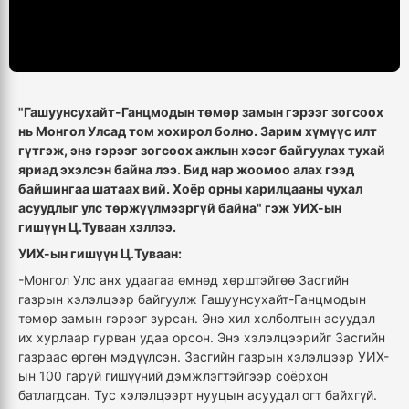
"Гашуунсухайт-Ганцмодын төмөр замын гэрээг зогсоох
нь Монгол Улсад том хохирол болно.
Зарим хүмүүс илт
гүтгэж, энэ гэрээг зогсоох ажлын хэсэг байгуулах тухай
яриад эхэлсэн байна лээ. Бид нар жоомоо алах гээд
байшингаа шатаах вий. Хоёр орны харилцааны чухал
асуудлыг улс төржүүлмээргүй байна
" гэж УИХ-ын
гишүүн Ц.Туваан хэллээ.
УИХ-ын гишүүн Ц.Туваан:
-Монгол Улс анх удаагаа өмнөд хөрштэйгөө Засгийн
газрын хэлэлцээр байгуулж
Гашуунсухайт-Ганцмодын
төмөр замын гэрээг зурсан. Энэ хил холболтын асуудал
их хурлаар гурван удаа орсон. Энэ хэлэлцээрийг Засгийн
газраас өргөн мэдүүлсэн. Засгийн газрын хэлэлцээр УИХ-
ын 100 гаруй гишүүний дэмжлэгтэйгээр соёрхон
батлагдсан. Тус хэлэлцээрт нууцын асуудал огт байхгүй.