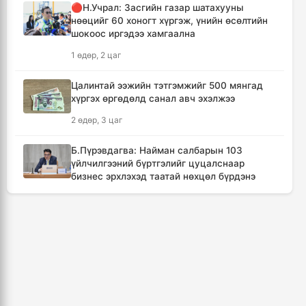
🔴Н.Учрал: Засгийн газар шатахууны
7 цаг, 33 минут
нөөцийг 60 хоногт хүргэж, үнийн өсөлтийн
шокоос иргэдээ хамгаална
Төвийн аймгуудын ихэнх нутгаар дуу
1 өдөр, 2 цаг
цахилгаантай аадар бороо орно
8 цаг, 29 минут
Цалинтай ээжийн тэтгэмжийг 500 мянгад
хүргэх өргөдөлд санал авч эхэлжээ
Хотын дарга асан Х.Нямбаатар улсын заан
2 өдөр, 3 цаг
Д.Алтанцоожид хүндэтгэл үзүүлэх наадамд
оролцлоо
Б.Пүрэвдагва: Найман салбарын 103
18 цаг, 5 минут
үйлчилгээний бүртгэлийг цуцалснаар
бизнес эрхлэхэд таатай нөхцөл бүрдэнэ
🔴Улсын ахлах засуул Т.Хэнбатад
2 өдөр, 2 цаг
хүндэтгэл үзүүлж, 10 сая төгрөг бэлэглэлээ
19 цаг, 5 минут
🔴“Урьханы” гэх Б.Чинбат хамтарч ажиллах
нэрээр бусдын бизнесийг дээрэмджээ
🔴Сэлэнгэ аймгийн “Таван хан” дэвжээний
3 өдөр, 4 цаг
бөхчүүдэд УИХ-ын гишүүн Б.Ундрамын гэр
бүл хүндэтгэл үзүүлж ₮100 саяыг
Дональд Трамп АНУ-д төрсөн хүүхдэд
гардууллаа