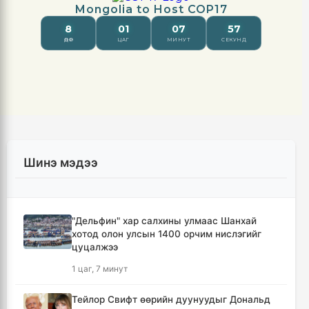
Шинэ мэдээ
"Дельфин" хар салхины улмаас Шанхай
хотод олон улсын 1400 орчим нислэгийг
цуцалжээ
1 цаг, 7 минут
Тейлор Свифт өөрийн дуунуудыг Дональд