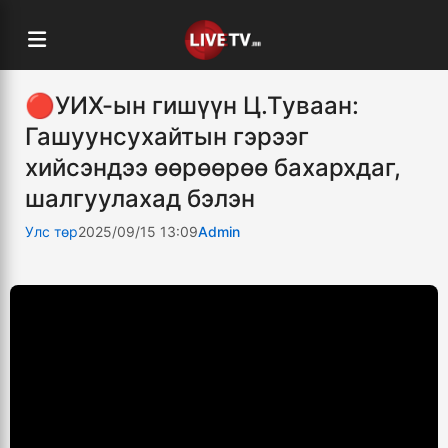
🔴УИХ-ын гишүүн Ц.Туваан:
Гашуунсухайтын гэрээг
хийсэндээ өөрөөрөө бахархдаг,
шалгуулахад бэлэн
Улс төр
2025/09/15 13:09
Admin