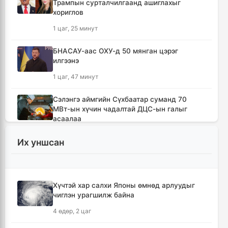
Трампын сурталчилгаанд ашиглахыг
хориглов
1 цаг, 25 минут
БНАСАУ-аас ОХУ-д 50 мянган цэрэг
илгээнэ
1 цаг, 47 минут
Сэлэнгэ аймгийн Сүхбаатар суманд 70
МВт-ын хүчин чадалтай ДЦС-ын галыг
асаалаа
3 цаг, 18 минут
Их уншсан
Иран Оман улстай тээврийн чиглэлээр
тохиролцоонд хүрсэн ч Ормузын хоолойг
нээхгүй гэв
Хүчтэй хар салхи Японы өмнөд арлуудыг
7 цаг, 1 минут
чиглэн урагшилж байна
4 өдөр, 2 цаг
Канадын Британийн Колумб мужид ойн
түймрийн улмаас онц байдал зарлав