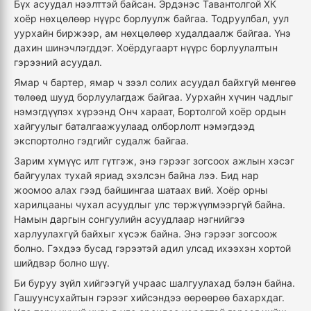
Бүх асуудал нээлттэй байсан. Эрдэнэс
Тавантолгой
ХК
хоёр нөхцөлөөр нүүрс борлуулж байгаа. Тодруулбал, уул
уурхайн биржээр, ам нөхцөлөөр худалдаалж байгаа. Үнэ
дахин шинэчлэгддэг. Хоёрдугаарт нүүрс борлуулалтын
гэрээний асуудал.
Ямар ч бартер, ямар ч зээл солих асуудал байхгүй мөнгөө
төлөөд шууд борлуулагдаж байгаа. Уурхайн хүчин чадлыг
нэмэгдүүлэх хүрээнд Онч хараат, Бортолгой хоёр ордын
хайгуулыг баталгаажуулаад олборлолт нэмэгдээд
экспортолно гэдгийг судалж байгаа.
Зарим хүмүүс илт гүтгэж, энэ гэрээг зогсоох ажлын хэсэг
байгуулах тухай яриад эхэлсэн байна лээ. Бид нар
жоомоо алах гээд байшингаа шатаах вий. Хоёр орны
харилцааны чухал асуудлыг улс төржүүлмээргүй байна.
Намын даргын сонгуулийн асуудлаар нэгнийгээ
харлуулахгүй байхыг хүсэж байна. Энэ гэрээг зогсоож
болно. Гэхдээ бусад гэрээтэй адил улсад ихээхэн хортой
шийдвэр болно шүү.
Би буруу зүйл хийгээгүй учраас шалгуулахад бэлэн байна.
Гашуунсухайтын гэрээг хийсэндээ өөрөөрөө бахархдаг.