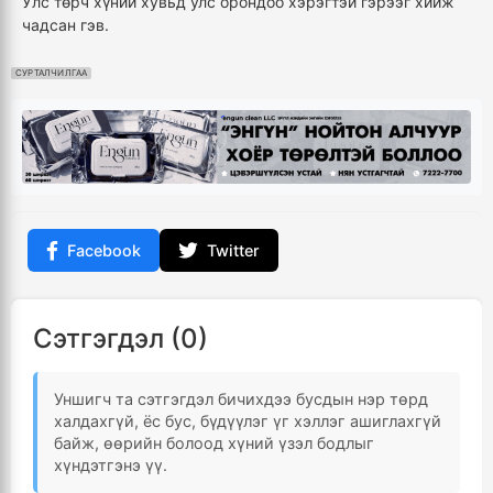
Улс төрч хүний хувьд улс орондоо хэрэгтэй гэрээг хийж
чадсан гэв.
СУРТАЛЧИЛГАА
Facebook
Twitter
Сэтгэгдэл (0)
Уншигч та сэтгэгдэл бичихдээ бусдын нэр төрд
халдахгүй, ёс бус, бүдүүлэг үг хэллэг ашиглахгүй
байж, өөрийн болоод хүний үзэл бодлыг
хүндэтгэнэ үү.