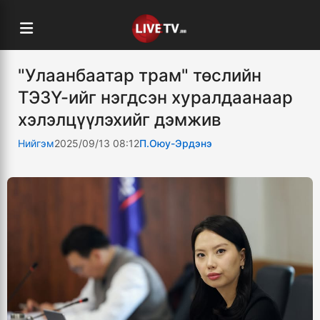
"Улаанбаатар трам" төслийн
ТЭЗҮ-ийг нэгдсэн хуралдаанаар
хэлэлцүүлэхийг дэмжив
Нийгэм
2025/09/13 08:12
П.Оюу-Эрдэнэ