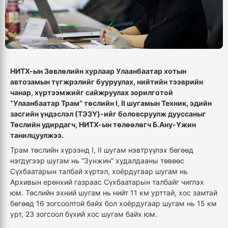
НИТХ-ын Зөвлөлийн хурлаар Улаанбаатар хотын
автозамын түгжрэлийг бууруулах, нийтийн тээврийн
чанар, хүртээмжийг сайжруулах зорилготой
“Улаанбаатар Трам” төслийн I, II шугамын Техник, эдийн
засгийн үндэслэл (ТЭЗҮ)-ийг боловсруулж дууссаныг
Төслийн удирдагч, НИТХ-ын төлөөлөгч Б.Ану-Үжин
танилцуулжээ.
Трам төслийн хүрээнд I, II шугам нэвтрүүлэх бөгөөд
нэгдүгээр шугам нь “Зунжин” худалдааны төвөөс
Сүхбаатарын талбай хүртэл, хоёрдугаар шугам нь
Архивын ерөнхий газраас Сүхбаатарын талбайг чиглэх
юм. Төслийн эхний шугам нь нийт 11 км урттай, хос замтай
бөгөөд 16 зогсоолтой байх бол хоёрдугаар шугам нь 15 км
урт, 23 зогсоол бүхий хос шугам байх юм.