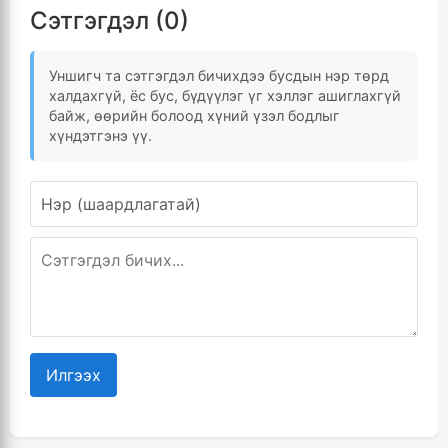
Сэтгэгдэл (0)
Уншигч та сэтгэгдэл бичихдээ бусдын нэр төрд
халдахгүй, ёс бус, бүдүүлэг үг хэллэг ашиглахгүй
байж, өөрийн болоод хүний үзэл бодлыг
хүндэтгэнэ үү.
Илгээх