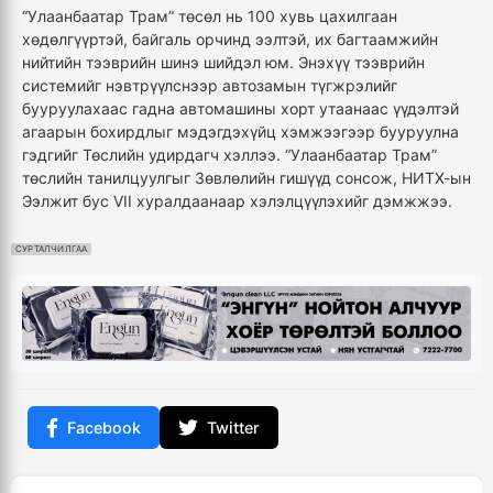
“Улаанбаатар Трам” төсөл нь 100 хувь цахилгаан
хөдөлгүүртэй, байгаль орчинд ээлтэй, их багтаамжийн
нийтийн тээврийн шинэ шийдэл юм. Энэхүү тээврийн
системийг нэвтрүүлснээр автозамын түгжрэлийг
бууруулахаас гадна автомашины хорт утаанаас үүдэлтэй
агаарын бохирдлыг мэдэгдэхүйц хэмжээгээр бууруулна
гэдгийг Төслийн удирдагч хэллээ. “Улаанбаатар Трам”
төслийн танилцуулгыг Зөвлөлийн гишүүд сонсож, НИТХ-ын
Ээлжит бус VII хуралдаанаар хэлэлцүүлэхийг дэмжжээ.
СУРТАЛЧИЛГАА
Facebook
Twitter