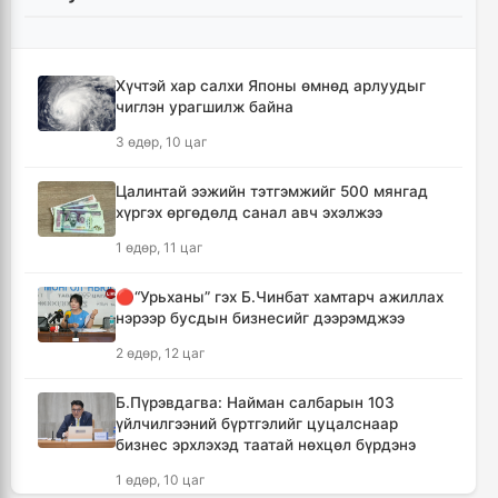
Хотын захын хорооллуудад бизнес
эрхлэгчдээ дэмжих инкубатор төвүүдийг
байгуулна
6 цаг, 21 минут
Хүчтэй хар салхи Японы өмнөд арлуудыг
чиглэн урагшилж байна
Даян аварга цолны мялаалга наадамд
3 өдөр, 10 цаг
түрүүлсэн бөхийг 20 сая төгрөгөөр байлна
9 цаг, 17 минут
Цалинтай ээжийн тэтгэмжийг 500 мянгад
хүргэх өргөдөлд санал авч эхэлжээ
🔴Н.Учрал: Засгийн газар шатахууны
1 өдөр, 11 цаг
нөөцийг 60 хоногт хүргэж, үнийн өсөлтийн
шокоос иргэдээ хамгаална
🔴“Урьханы” гэх Б.Чинбат хамтарч ажиллах
10 цаг, 54 минут
нэрээр бусдын бизнесийг дээрэмджээ
2 өдөр, 12 цаг
"Дельфин" хар салхи Японы өмнөд
арлуудыг дайрч ихээхэн хохирол учрууллаа
Б.Пүрэвдагва: Найман салбарын 103
13 цаг, 38 минут
үйлчилгээний бүртгэлийг цуцалснаар
бизнес эрхлэхэд таатай нөхцөл бүрдэнэ
АНУ-ын Сенат Оросын эсрэг хориг арга
1 өдөр, 10 цаг
хэмжээ авах хуулийн төслийг баталлаа