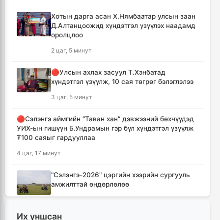
Хотын дарга асан Х.Нямбаатар улсын заан
Д.Алтанцоожид хүндэтгэл үзүүлэх наадамд
оролцлоо
2 цаг, 5 минут
🔴Улсын ахлах засуул Т.Хэнбатад
хүндэтгэл үзүүлж, 10 сая төгрөг бэлэглэлээ
3 цаг, 5 минут
🔴Сэлэнгэ аймгийн “Таван хан” дэвжээний бөхчүүдэд
УИХ-ын гишүүн Б.Ундрамын гэр бүл хүндэтгэл үзүүлж
₮100 саяыг гардууллаа
4 цаг, 17 минут
"Сэлэнгэ-2026" цэргийн хээрийн сургууль
амжилттай өндөрлөлөө
5 цаг, 50 минут
Их уншсан