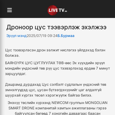
Дроноор цус тээвэрлэж эхэлжээ
Эрүүл мэнд
2025/07/19 09:24
Б.Бурмаа
Цус тээвэрлэсэн дрон ээлжит нислэгээ үйлдэхэд бэлэн
болжээ.
БАЯНЗҮРХ ЦУС ЦУГЛУУЛАХ ТӨВ-өөс Эх хүүхдийн эрүүл
мэндийн үндэсний төв рүү цус тээвэрлэхэд ердөө 7 минут
зарцуулдаг.
Дашрамд дурдахад Цус сэлбэлт судлалын үндэсний төв
эмнэлгүүдэд цус, цусан бүтээгдэхүүнийг цаг алдалгүй
шуурхай хүргэх төсөл хэрэгжүүлж байгаа билээ.
Энэхүү төслийн хүрээнд NEWCOM группын MONGOLIAN
SMART DRONE компанитай хамтын ажиллагааны гэрээ
байгуулсан бөгөөд 7 хоногийн даваагаас баасан