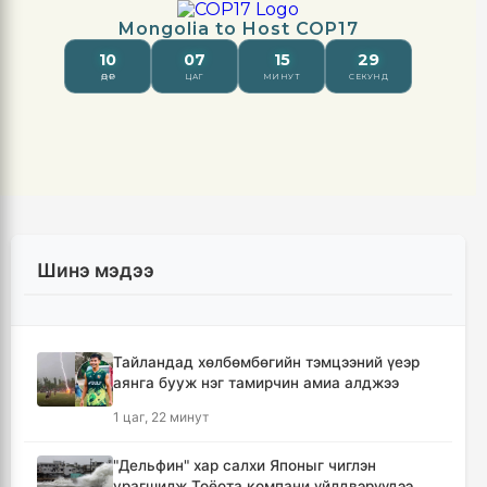
Шинэ мэдээ
Тайландад хөлбөмбөгийн тэмцээний үеэр
аянга бууж нэг тамирчин амиа алджээ
1 цаг, 22 минут
"Дельфин" хар салхи Японыг чиглэн
урагшилж Тоёота компани үйлдвэрүүдээ