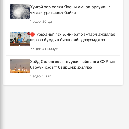
17 цаг, 33 минут
Хүчтэй хар салхи Японы өмнөд арлуудыг
чиглэн урагшилж байна
ХЗДХЯ-ны “Явуулын оффис” Нарантуул
худалдааны төвд ажиллаж, иргэдэд
1 өдөр, 20 цаг
үйлчилгээ үзүүллээ
17 цаг, 41 минут
🔴“Урьханы” гэх Б.Чинбат хамтарч ажиллах
нэрээр бусдын бизнесийг дээрэмджээ
УИХ-ын гишүүд БНСУ-ын Үндэсний
22 цаг, 41 минут
Ассамблейн гишүүдийг хүлээн авч уулзлаа
18 цаг, 6 минут
Хойд Солонгосын пуужингийн анги ОХУ-ын
баруун хэсэгт байршиж эхэллээ
Мексикийн ТикТок-чин шууд
1 өдөр, 1 цаг
дамжуулалтын үеэр буудуулж амиа алджээ
18 цаг, 33 минут
КОП17 хурлын үеэр таван дүүргийн 73
цэцэрлэг, 60 сургуульд зохицуулалт хийнэ
Кумамотогийн газар хөдлөлтийн улмаас
2 өдөр, 17 цаг
амиа алдагсдын тоо 38-д хүрчээ
19 цаг, 24 минут
ТАНИЛЦ: Наймдугаар сард олгох нийгмийн
халамжийн тэтгэвэр, тэтгэмж, хөнгөлөлт,
тусламжийн хуваарь
Төр хувийн хэвшлийн түншлэлээр нийслэлд