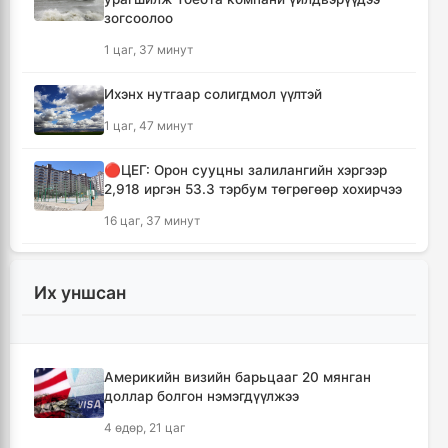
зогсоолоо
1 цаг, 37 минут
Ихэнх нутгаар солигдмол үүлтэй
1 цаг, 47 минут
🔴ЦЕГ: Орон сууцны залилангийн хэргээр
2,918 иргэн 53.3 тэрбум төгрөгөөр хохирчээ
16 цаг, 37 минут
🔴УБЕГ: Баригдаж дуусаагүй барилгууд
давхардсан тоогоор 21.2 их наяд төгрөгийн
Их уншсан
барьцаанд байна
16 цаг, 38 минут
Америкийн визийн барьцааг 20 мянган
🔴С.Амарсайхан: Баригдаж дуусаагүй
доллар болгон нэмэгдүүлжээ
барилгын бүртгэлийг хийж, иргэдийг
хохирохоос урьдчилан сэргийлнэ
4 өдөр, 21 цаг