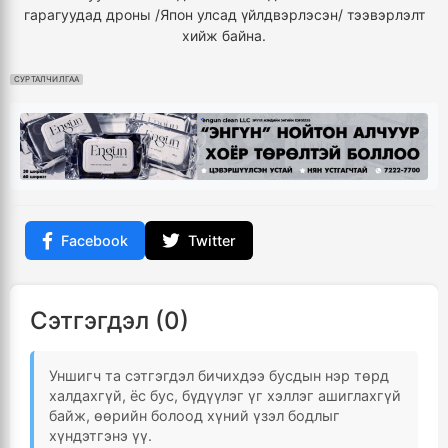
гарагуудад дроны /Япон улсад үйлдвэрлэсэн/ тээвэрлэлт
хийж байна.
СУРТАЛЧИЛГАА
Facebook
Twitter
Сэтгэгдэл (0)
Уншигч та сэтгэгдэл бичихдээ бусдын нэр төрд
халдахгүй, ёс бус, бүдүүлэг үг хэллэг ашиглахгүй
байж, өөрийн болоод хүний үзэл бодлыг
хүндэтгэнэ үү.