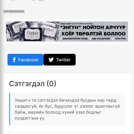
СУРТАЛЧИЛГАА
Facebook
Twitter
Сэтгэгдэл (0)
Уншигч та сэтгэгдэл бичихдээ бусдын нэр төрд
халдахгүй, ёс бус, бүдүүлэг үг хэллэг ашиглахгүй
байж, өөрийн болоод хүний үзэл бодлыг
хүндэтгэнэ үү.