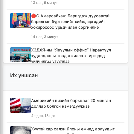
13 цаг, 9 минут
🔴С.Амарсайхан: Баригдаж дуусаагүй
барилгын бүртгэлийг хийж, иргэдийг
хохирохоос урьдчилан сэргийлнэ
14 цаг, 3 минут
ХЗДХЯ-ны “Явуулын оффис” Нарантуул
худалдааны төвд ажиллаж, иргэдэд
үйлчилгээ үзүүллээ
14 цаг, 11 минут
Их уншсан
УИХ-ын гишүүд БНСУ-ын Үндэсний
Ассамблейн гишүүдийг хүлээн авч уулзлаа
14 цаг, 36 минут
Америкийн визийн барьцааг 20 мянган
доллар болгон нэмэгдүүлжээ
Мексикийн ТикТок-чин шууд
4 өдөр, 18 цаг
дамжуулалтын үеэр буудуулж амиа алджээ
15 цаг, 3 минут
Хүчтэй хар салхи Японы өмнөд арлуудыг