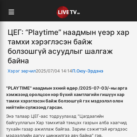
ЦЕГ: “Playtime” наадмын үеэр хар
тамхи хэрэглэсэн байж
болзошгүй асуудлыг шалгаж
байна
Хэрэг зөрчил
2025/07/04 14:14
П.Оюу-Эрдэнэ
"PLAYTIME" наадмын эхний өдөр /2025-07-03/-ны арга
хэмжээнд оролцсон нэр бүхий хамтлагийн гишүүн хар
тамхи хэрэглэсэн байж болзошгүй гэх мэдээлэл олон
нийтийн сүлжээнд гарсан.
Энэ талаар ЦЕГ-аас тодруулахад "Цагдаагийн
байгууллагын Хар тамхитай тэмцэх газрын алба хаагчид
тухайн газар ажиллаж байгаа. Зарим сэжигтэй иргэдээс
мэдээллийн дагуу шинжилгээ авч байна" гэв.