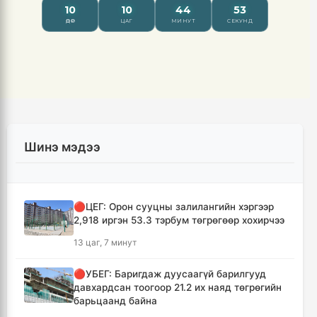
Шинэ мэдээ
🔴ЦЕГ: Орон сууцны залилангийн хэргээр
2,918 иргэн 53.3 тэрбум төгрөгөөр хохирчээ
13 цаг, 7 минут
🔴УБЕГ: Баригдаж дуусаагүй барилгууд
давхардсан тоогоор 21.2 их наяд төгрөгийн
барьцаанд байна