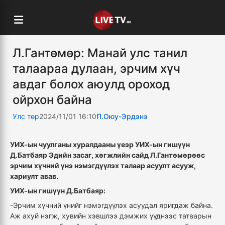
Л.Гантөмөр: Манай улс танил
талаараа дулаан, эрчим хүч
авдаг болох аюулд ороход
ойрхон байна
Улс төр
2024/11/01 16:10
П.Оюу-Эрдэнэ
УИХ-ын чуулганы хуралдааны
үеэр УИХ-ын гишүүн
Д.Батбаяр Эдийн засаг, хөгжлийн сайд Л.Гантөмөрөөс
эрчим хүчний үнэ нэмэгдүүлэх талаар асуулт асууж,
хариулт авав.
УИХ-ын гишүүн Д.Батбаяр:
-Эрчим хүчний үнийг нэмэгдүүлэх асуудал яригдаж байна.
Аж ахуй нэгж, хувийн хэвшлээ дэмжих үүднээс татварын