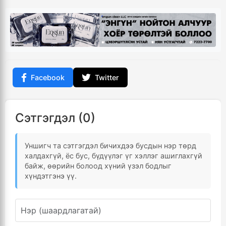
Facebook
Twitter
Сэтгэгдэл (0)
Уншигч та сэтгэгдэл бичихдээ бусдын нэр төрд
халдахгүй, ёс бус, бүдүүлэг үг хэллэг ашиглахгүй
байж, өөрийн болоод хүний үзэл бодлыг
хүндэтгэнэ үү.