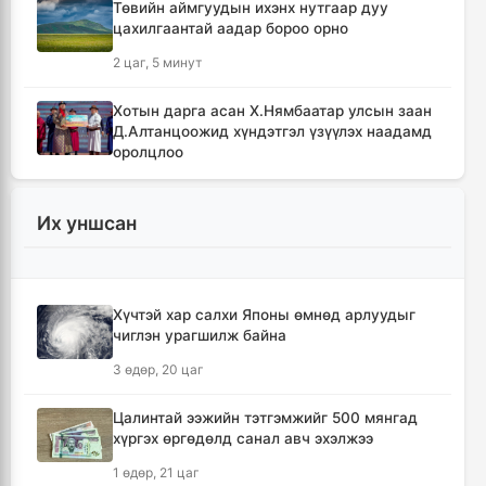
Төвийн аймгуудын ихэнх нутгаар дуу
цахилгаантай аадар бороо орно
2 цаг, 5 минут
Хотын дарга асан Х.Нямбаатар улсын заан
Д.Алтанцоожид хүндэтгэл үзүүлэх наадамд
оролцлоо
11 цаг, 42 минут
Их уншсан
🔴Улсын ахлах засуул Т.Хэнбатад
хүндэтгэл үзүүлж, 10 сая төгрөг бэлэглэлээ
12 цаг, 42 минут
Хүчтэй хар салхи Японы өмнөд арлуудыг
чиглэн урагшилж байна
🔴Сэлэнгэ аймгийн “Таван хан” дэвжээний
бөхчүүдэд УИХ-ын гишүүн Б.Ундрамын гэр
3 өдөр, 20 цаг
бүл хүндэтгэл үзүүлж ₮100 саяыг
гардууллаа
Цалинтай ээжийн тэтгэмжийг 500 мянгад
13 цаг, 54 минут
хүргэх өргөдөлд санал авч эхэлжээ
1 өдөр, 21 цаг
"Сэлэнгэ-2026" цэргийн хээрийн сургууль