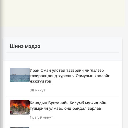
Шинэ мэдээ
Иран Оман улстай тээврийн чиглэлээр
тохиролцоонд хүрсэн ч Ормузын хоолойг
нээхгүй гэв
38 минут
Канадын Британийн Колумб мужид ойн
түймрийн улмаас онц байдал зарлав
1 цаг, 9 минут