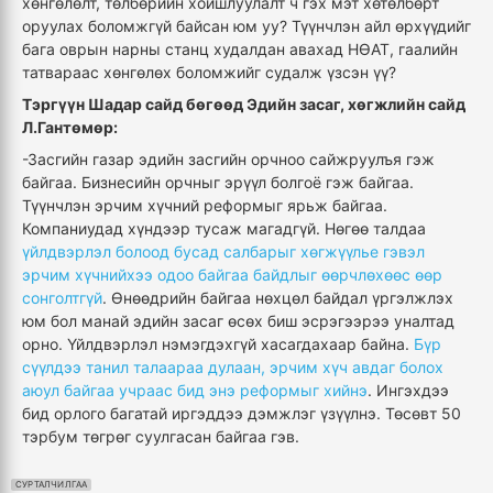
хөнгөлөлт, төлбөрийн хойшлуулалт ч гэх мэт хөтөлбөрт
оруулах боломжгүй байсан юм уу? Түүнчлэн айл өрхүүдийг
бага оврын нарны станц худалдан авахад НӨАТ, гаалийн
татвараас хөнгөлөх боломжийг судалж үзсэн үү?
Тэргүүн Шадар сайд бөгөөд Эдийн засаг, хөгжлийн сайд
Л.Гантөмөр:
-Засгийн газар эдийн засгийн орчноо сайжруулъя гэж
байгаа. Бизнесийн орчныг эрүүл болгоё гэж байгаа.
Түүнчлэн эрчим хүчний реформыг ярьж байгаа.
Компаниудад хүндээр тусаж магадгүй. Нөгөө талдаа
үйлдвэрлэл болоод бусад салбарыг хөгжүүлье гэвэл
эрчим хүчнийхээ одоо байгаа байдлыг өөрчлөхөөс өөр
сонголтгүй
. Өнөөдрийн байгаа нөхцөл байдал үргэлжлэх
юм бол манай эдийн засаг өсөх биш эсрэгээрээ уналтад
орно. Үйлдвэрлэл нэмэгдэхгүй хасагдахаар байна.
Бүр
сүүлдээ танил талаараа дулаан, эрчим хүч авдаг болох
аюул байгаа учраас бид энэ реформыг хийнэ
. Ингэхдээ
бид орлого багатай иргэддээ дэмжлэг үзүүлнэ. Төсөвт 50
тэрбум төгрөг суулгасан байгаа гэв.
СУРТАЛЧИЛГАА