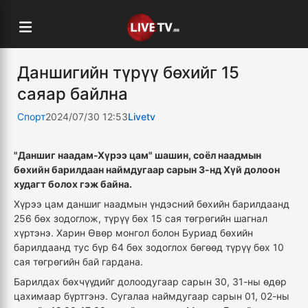
Даншигийн түрүү бөхийг 15
саяар байлна
Спорт
2024/07/30 12:53
Livetv
"Даншиг наадам-Хүрээ цам" шашин, соёл наадмын
бөхийн барилдаан наймдугаар сарын 3-нд Хүй долоон
худагт болох гэж байна.
Хүрээ цам даншиг наадмын үндэсний бөхийн барилдаанд
256 бөх зодоглож, түрүү бөх 15 сая төгрөгийн шагнал
хүртэнэ. Харин Өвөр монгол болон Буриад бөхийн
барилдаанд тус бүр 64 бөх зодоглох бөгөөд түрүү бөх 10
сая төгрөгийн бай гардана.
Барилдах бөхчүүдийг долоодугаар сарын 30, 31-ны өдөр
цахимаар бүртгэнэ. Сугалаа наймдугаар сарын 01, 02-ны