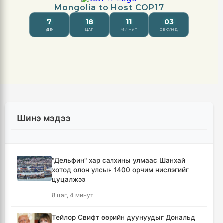
Шинэ мэдээ
"Дельфин" хар салхины улмаас Шанхай
хотод олон улсын 1400 орчим нислэгийг
цуцалжээ
8 цаг, 4 минут
Тейлор Свифт өөрийн дуунуудыг Дональд