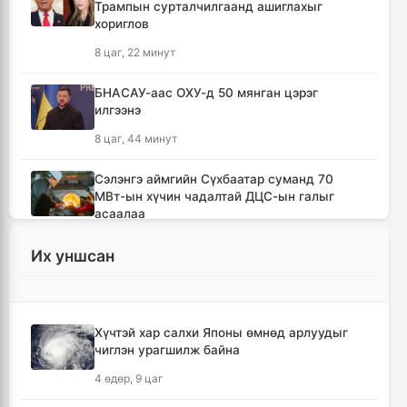
Трампын сурталчилгаанд ашиглахыг
хориглов
8 цаг, 22 минут
БНАСАУ-аас ОХУ-д 50 мянган цэрэг
илгээнэ
8 цаг, 44 минут
Сэлэнгэ аймгийн Сүхбаатар суманд 70
МВт-ын хүчин чадалтай ДЦС-ын галыг
асаалаа
10 цаг, 15 минут
Их уншсан
Иран Оман улстай тээврийн чиглэлээр
тохиролцоонд хүрсэн ч Ормузын хоолойг
нээхгүй гэв
Хүчтэй хар салхи Японы өмнөд арлуудыг
13 цаг, 58 минут
чиглэн урагшилж байна
4 өдөр, 9 цаг
Канадын Британийн Колумб мужид ойн
түймрийн улмаас онц байдал зарлав