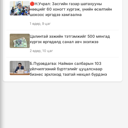
🔴Н.Учрал: Засгийн газар шатахууны
14 цаг, 29 минут
нөөцийг 60 хоногт хүргэж, үнийн өсөлтийн
шокоос иргэдээ хамгаална
Төвийн аймгуудын ихэнх нутгаар дуу
1 өдөр, 9 цаг
цахилгаантай аадар бороо орно
15 цаг, 26 минут
Цалинтай ээжийн тэтгэмжийг 500 мянгад
хүргэх өргөдөлд санал авч эхэлжээ
Хотын дарга асан Х.Нямбаатар улсын заан
2 өдөр, 10 цаг
Д.Алтанцоожид хүндэтгэл үзүүлэх наадамд
оролцлоо
Б.Пүрэвдагва: Найман салбарын 103
1 өдөр, 1 цаг
үйлчилгээний бүртгэлийг цуцалснаар
бизнес эрхлэхэд таатай нөхцөл бүрдэнэ
🔴Улсын ахлах засуул Т.Хэнбатад
2 өдөр, 9 цаг
хүндэтгэл үзүүлж, 10 сая төгрөг бэлэглэлээ
1 өдөр, 2 цаг
🔴“Урьханы” гэх Б.Чинбат хамтарч ажиллах
нэрээр бусдын бизнесийг дээрэмджээ
🔴Сэлэнгэ аймгийн “Таван хан” дэвжээний
3 өдөр, 11 цаг
бөхчүүдэд УИХ-ын гишүүн Б.Ундрамын гэр
бүл хүндэтгэл үзүүлж ₮100 саяыг
Дональд Трамп АНУ-д төрсөн хүүхдэд
гардууллаа