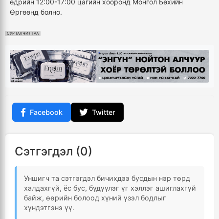
өдрийн 12:00-17:00 цагийн хооронд Монгол Бөхийн
Өргөөнд болно.
СУРТАЛЧИЛГАА
Facebook
Twitter
Сэтгэгдэл (0)
Уншигч та сэтгэгдэл бичихдээ бусдын нэр төрд
халдахгүй, ёс бус, бүдүүлэг үг хэллэг ашиглахгүй
байж, өөрийн болоод хүний үзэл бодлыг
хүндэтгэнэ үү.