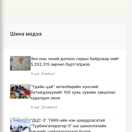
Шинэ мэдээ
Энэ оны эхний долоон сарын байдлаар нийт
5,202,315 зөрчил бүртгэгджээ
4 цаг, 9 минут
“Үдийн цай” хөтөлбөрийн хүнсний
бүтээгдэхүүнийг 100 хувь хувийн хэвшлээс
худалдан авна
4 цаг, 25 минут
"ДЦС-3” ТӨХК-ийн нэн шаардлагатай
“Турбингенератор-5”-ын шинэчлэлийн
төсвийг шийдвэрлэхээр болов