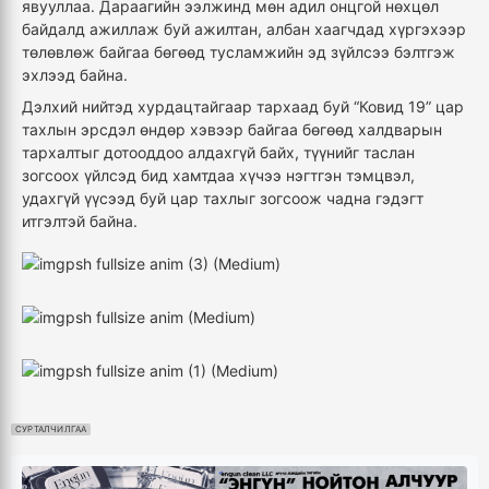
явууллаа. Дараагийн ээлжинд мөн адил онцгой нөхцөл
байдалд ажиллаж буй ажилтан, албан хаагчдад хүргэхээр
төлөвлөж байгаа бөгөөд тусламжийн эд зүйлсээ бэлтгэж
эхлээд байна.
Дэлхий нийтэд хурдацтайгаар тархаад буй “Ковид 19” цар
тахлын эрсдэл өндөр хэвээр байгаа бөгөөд халдварын
тархалтыг дотооддоо алдахгүй байх, түүнийг таслан
зогсоох үйлсэд бид хамтдаа хүчээ нэгтгэн тэмцвэл,
удахгүй үүсээд буй цар тахлыг зогсоож чадна гэдэгт
итгэлтэй байна.
СУРТАЛЧИЛГАА