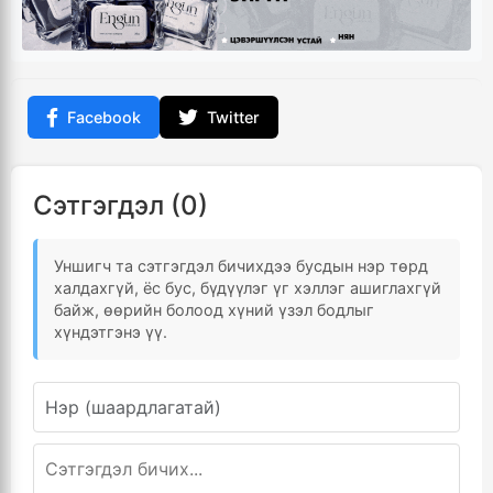
Facebook
Twitter
Сэтгэгдэл (0)
Уншигч та сэтгэгдэл бичихдээ бусдын нэр төрд
халдахгүй, ёс бус, бүдүүлэг үг хэллэг ашиглахгүй
байж, өөрийн болоод хүний үзэл бодлыг
хүндэтгэнэ үү.