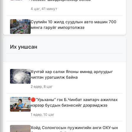
4 цаг, 41 минут
Сүүлийн 10 жилд суудлын авто машин 700
мянга гаруйг импортолжээ
4 цаг, 45 минут
Их уншсан
Монгол Улсын гадаад валютын нөөц анх
удаа 7.9 тэрбум ам.долларт хүрлээ
4 цаг, 51 минут
Хүчтэй хар салхи Японы өмнөд арлуудыг
чиглэн урагшилж байна
Өмнөд Солонгост хэт халууны улмаас амиа
алдсан хүний тоо 23-т хүржээ
2 өдөр, 8 цаг
5 цаг
🔴“Урьханы” гэх Б.Чинбат хамтарч ажиллах
нэрээр бусдын бизнесийг дээрэмджээ
Шатахуун дамлан борлуулсан хоёр
зөрчлийг илрүүлэн шалгаж байна
1 өдөр, 10 цаг
5 цаг, 26 минут
Хойд Солонгосын пуужингийн анги ОХУ-ын