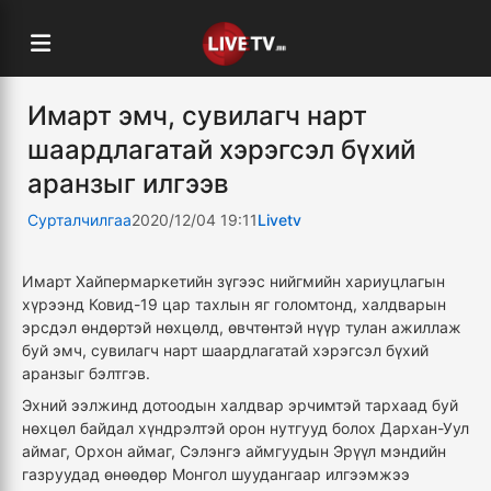
Имарт эмч, сувилагч нарт
шаардлагатай хэрэгсэл бүхий
аранзыг илгээв
Сурталчилгаа
2020/12/04 19:11
Livetv
Имарт Хайпермаркетийн зүгээс нийгмийн хариуцлагын
хүрээнд Ковид-19 цар тахлын яг голомтонд, халдварын
эрсдэл өндөртэй нөхцөлд, өвчтөнтэй нүүр тулан ажиллаж
буй эмч, сувилагч нарт шаардлагатай хэрэгсэл бүхий
аранзыг бэлтгэв.
Эхний ээлжинд дотоодын халдвар эрчимтэй тархаад буй
нөхцөл байдал хүндрэлтэй орон нутгууд болох Дархан-Уул
аймаг, Орхон аймаг, Сэлэнгэ аймгуудын Эрүүл мэндийн
газруудад өнөөдөр Монгол шуудангаар илгээмжээ