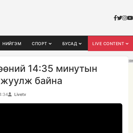
НИЙГЭМ
СПОРТ
БУСАД
LIVE CONTENT
СУ
өөний 14:35 минутын
мжуулж байна
4:34
Livetv