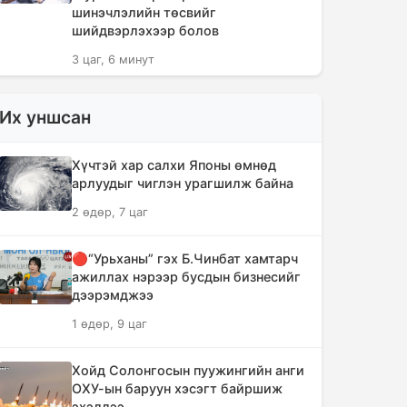
шинэчлэлийн төсвийг
шийдвэрлэхээр болов
3 цаг, 6 минут
Сүүлийн 10 жилд суудлын авто
Их уншсан
машин 700 мянга гаруйг
импортолжээ
Хүчтэй хар салхи Японы өмнөд
3 цаг, 10 минут
арлуудыг чиглэн урагшилж байна
2 өдөр, 7 цаг
Монгол Улсын гадаад валютын
нөөц анх удаа 7.9 тэрбум
ам.долларт хүрлээ
🔴“Урьханы” гэх Б.Чинбат хамтарч
ажиллах нэрээр бусдын бизнесийг
3 цаг, 16 минут
дээрэмджээ
1 өдөр, 9 цаг
Өмнөд Солонгост хэт халууны
улмаас амиа алдсан хүний тоо 23-т
хүржээ
Хойд Солонгосын пуужингийн анги
ОХУ-ын баруун хэсэгт байршиж
3 цаг, 25 минут
эхэллээ