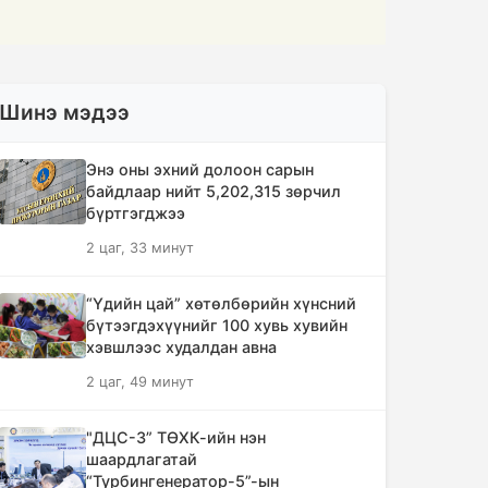
Шинэ мэдээ
Энэ оны эхний долоон сарын
байдлаар нийт 5,202,315 зөрчил
бүртгэгджээ
2 цаг, 33 минут
“Үдийн цай” хөтөлбөрийн хүнсний
бүтээгдэхүүнийг 100 хувь хувийн
хэвшлээс худалдан авна
2 цаг, 49 минут
"ДЦС-3” ТӨХК-ийн нэн
шаардлагатай
“Турбингенератор-5”-ын