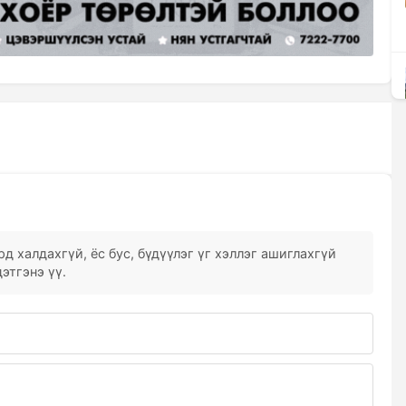
д халдахгүй, ёс бус, бүдүүлэг үг хэллэг ашиглахгүй
этгэнэ үү.