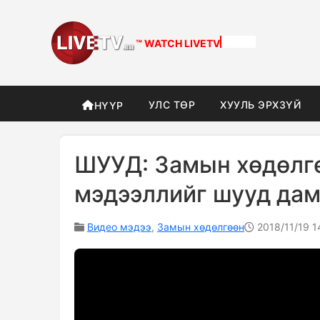
™ WATCH
LIVETV
УЛС ТӨР
ХУУЛЬ ЭРХЗҮЙ
НҮҮР
ШУУД: Замын хөдөлг
мэдээллийг шууд да
Видео мэдээ
,
Замын хөдөлгөөн
2018/11/19 1