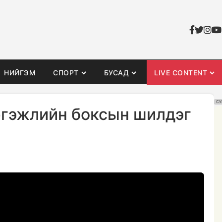
НИЙГЭМ
СПОРТ
БУСАД
LIVE CONTENT
СУ
ргэжлийн боксын шилдэг