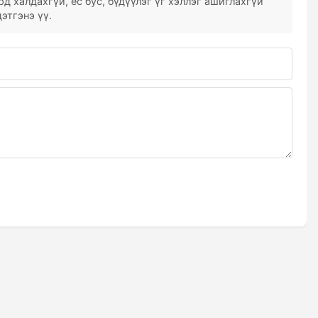
д халдахгүй, ёс бус, бүдүүлэг үг хэллэг ашиглахгүй
этгэнэ үү.