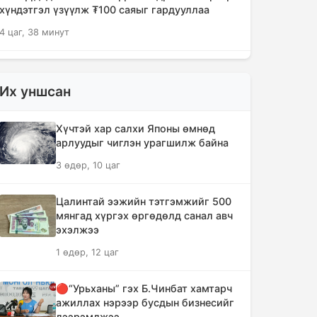
хүндэтгэл үзүүлж ₮100 саяыг гардууллаа
4 цаг, 38 минут
"Сэлэнгэ-2026" цэргийн хээрийн
сургууль амжилттай өндөрлөлөө
Их уншсан
6 цаг, 11 минут
Хүчтэй хар салхи Японы өмнөд
Хотын захын хорооллуудад бизнес
арлуудыг чиглэн урагшилж байна
эрхлэгчдээ дэмжих инкубатор
3 өдөр, 10 цаг
төвүүдийг байгуулна
6 цаг, 43 минут
Цалинтай ээжийн тэтгэмжийг 500
мянгад хүргэх өргөдөлд санал авч
Даян аварга цолны мялаалга
эхэлжээ
наадамд түрүүлсэн бөхийг 20 сая
1 өдөр, 12 цаг
төгрөгөөр байлна
9 цаг, 38 минут
🔴“Урьханы” гэх Б.Чинбат хамтарч
ажиллах нэрээр бусдын бизнесийг
🔴Н.Учрал: Засгийн газар
дээрэмджээ