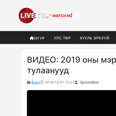
™ WATCH
NOW
УЛС ТӨР
ХУУЛЬ ЭРХЗҮЙ
НҮҮР
ВИДЕО: 2019 оны мэ
тулаанууд
Бокс
2019/12/31 13:07
SportsMan