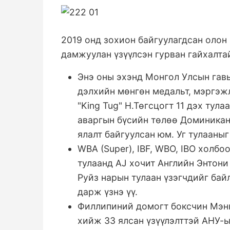
2019 онд зохион байгуулагдсан олон
дамжуулан үзүүлсэн гурван гайхалта
Энэ оны эхэнд Монгол Улсын гав
дэлхийн мөнгөн медальт, мэргэжл
"King Tug" Н.Төгсцогт 11 дэх ту
аваргын бүсийн төлөө Доминика
ялалт байгуулсан юм. Уг тулааны
WBA (Super), IBF, WBO, IBO холб
тулаанд AJ хочит Английн Энтон
Руйз нарын тулаан үзэгчдийг бай
дарж үзнэ үү.
Филлипиний домогт боксчин Мэнн
хийж 33 ялсан үзүүлэлттэй АНУ-