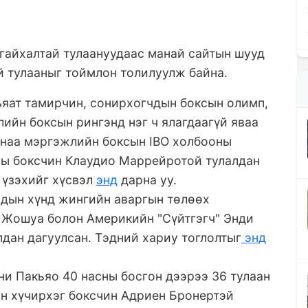
 гайхалтай тулаануудаас манай сайтын шууд
й тулааныг тоймлон толилуулж байна.
ьяат тамирчин, сонирхогчдын боксын олимп,
ийн боксын рингэнд нэг ч ялагдаагүй яваа
лаанаа мэргэжлийн боксын IBO холбооны
ны боксчин Клаудио Маррейротой тулалдан
г үзэхийг хүсвэл
энд
дарна уу.
оодын хүнд жингийн аваргын төлөөх
и Жошуа болон Америкийн "Сүйтгэгч" Энди
лдан дагуулсан. Тэдний хариу тоглолтыг
энд
и Пакьяо 40 насны босгон дээрээ 36 тулаан
ын хүчирхэг боксчин Адриен Бронертэй