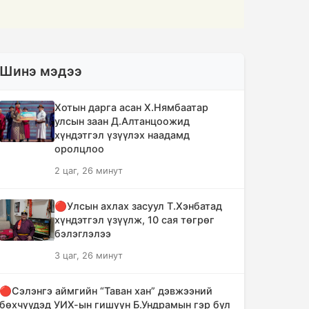
Шинэ мэдээ
Хотын дарга асан Х.Нямбаатар
улсын заан Д.Алтанцоожид
хүндэтгэл үзүүлэх наадамд
оролцлоо
2 цаг, 26 минут
🔴Улсын ахлах засуул Т.Хэнбатад
хүндэтгэл үзүүлж, 10 сая төгрөг
бэлэглэлээ
3 цаг, 26 минут
🔴Сэлэнгэ аймгийн “Таван хан” дэвжээний
бөхчүүдэд УИХ-ын гишүүн Б.Ундрамын гэр бүл