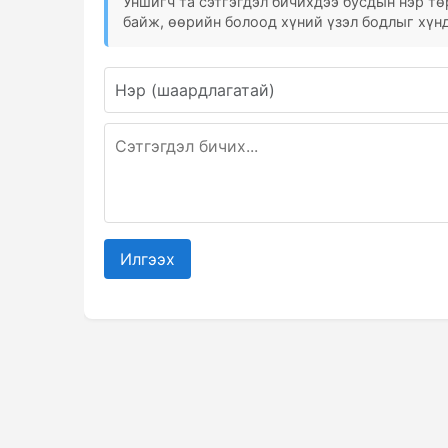
Уншигч та сэтгэгдэл бичихдээ бусдын нэр төр
байж, өөрийн болоод хүний үзэл бодлыг хүнд
Илгээх