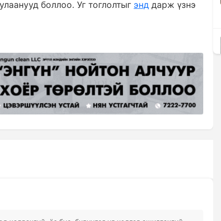
тулаанууд боллоо. Уг тоглолтыг
энд
дарж үзнэ