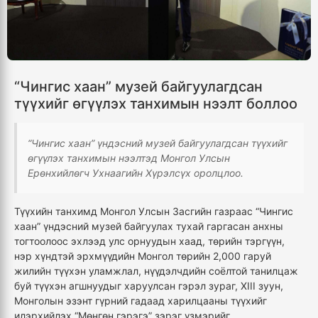
“Чингис хаан” музей байгуулагдсан
түүхийг өгүүлэх танхимын нээлт боллоо
“Чингис хаан” үндэсний музей байгуулагдсан түүхийг
өгүүлэх танхимын нээлтэд Монгол Улсын
Ерөнхийлөгч Ухнаагийн Хүрэлсүх оролцлоо.
Түүхийн танхимд Монгол Улсын Засгийн газраас “Чингис
хаан” үндэсний музей байгуулах тухай гаргасан анхны
тогтоолоос эхлээд улс орнуудын хаад, төрийн тэргүүн,
нэр хүндтэй эрхмүүдийн Монгол төрийн 2,000 гаруй
жилийн түүхэн уламжлал, нүүдэлчдийн соёлтой танилцаж
буй түүхэн агшнуудыг харуулсан гэрэл зураг, XIII зуун,
Монголын эзэнт гүрний гадаад харилцааны түүхийг
илэрхийлэх “Мөнгөн гэрэгэ” зэрэг үзмэрийг