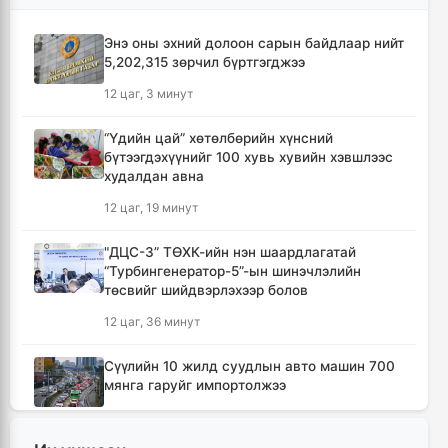
Энэ оны эхний долоон сарын байдлаар нийт
5,202,315 зөрчил бүртгэгджээ
12 цаг, 3 минут
“Үдийн цай” хөтөлбөрийн хүнсний
бүтээгдэхүүнийг 100 хувь хувийн хэвшлээс
худалдан авна
12 цаг, 19 минут
"ДЦС-3” ТӨХК-ийн нэн шаардлагатай
“Турбингенератор-5”-ын шинэчлэлийн
төсвийг шийдвэрлэхээр болов
12 цаг, 36 минут
Сүүлийн 10 жилд суудлын авто машин 700
мянга гаруйг импортолжээ
12 цаг, 40 минут