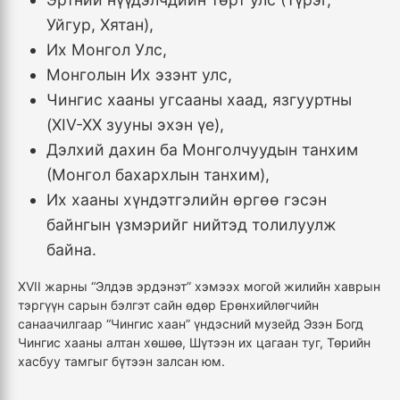
Уйгур, Хятан),
Их Монгол Улс,
Монголын Их эзэнт улс,
Чингис хааны угсааны хаад, язгууртны
(XIV-XX зууны эхэн үе),
Дэлхий дахин ба Монголчуудын танхим
(Монгол бахархлын танхим),
Их хааны хүндэтгэлийн өргөө гэсэн
байнгын үзмэрийг нийтэд толилуулж
байна.
XVII жарны “Элдэв эрдэнэт” хэмээх могой жилийн хаврын
тэргүүн сарын бэлгэт сайн өдөр Ерөнхийлөгчийн
санаачилгаар “Чингис хаан” үндэсний музейд Эзэн Богд
Чингис хааны алтан хөшөө, Шүтээн их цагаан туг, Төрийн
хасбуу тамгыг бүтээн залсан юм.