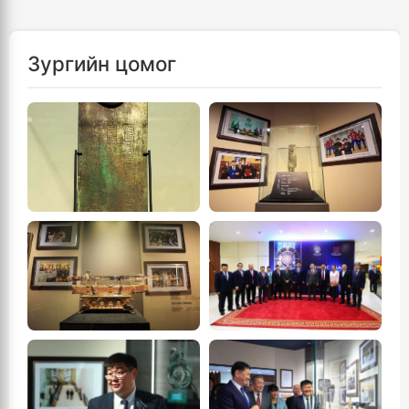
Зургийн цомог