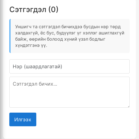
Сэтгэгдэл (0)
Уншигч та сэтгэгдэл бичихдээ бусдын нэр төрд
халдахгүй, ёс бус, бүдүүлэг үг хэллэг ашиглахгүй
байж, өөрийн болоод хүний үзэл бодлыг
хүндэтгэнэ үү.
Илгээх