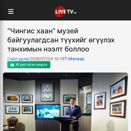
“Чингис хаан” музей
байгуулагдсан түүхийг өгүүлэх
танхимын нээлт боллоо
Соёл урлаг
2026/07/04 10:19
Т.Мягмар
AI үүсгэсэн мэдээ