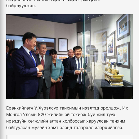
байрлуулжээ.
Ерөнхийлөгч У.Хүрэлсүх танхимын нээлтэд оролцож, Их
Монгол Улсын 820 жилийн ой тохиож буй жил түүх,
ирээдүйн хөгжлийн алтан холбоосыг харуулсан танхим
байгуулсан музейн хамт олонд талархал илэрхийллээ.