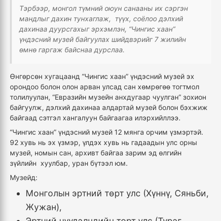
Тэрбээр, монгол түмний оюун санааны их сэргэн
мандлыг дахин тунхаглаж, түүх, соёлоо дэлхий
дахинаа дуурсгахыг эрхэмлэн, “Чингис хаан”
үндэсний музей байгуулах шийдвэрийг 7 жилийн
өмнө гаргаж байснаа дурслаа.
Өнгөрсөн хугацаанд “Чингис хаан” үндэсний музей эх
орондоо болон олон арван улсад сан хөмрөгөө тогтмол
толилуулан, “Евразийн музейн анхдугаар чуулган” зохион
байгуулж, дэлхий дахинаа алдартай музей болон бэхжиж
байгаад сэтгэл хангалуун байгаагаа илэрхийллээ.
“Чингис хаан” үндэсний музей 12 мянга орчим үзмэртэй.
92 хувь нь эх үзмэр, үлдэх хувь нь гадаадын улс орны
музей, номын сан, архивт байгаа зарим эд өлгийн
зүйлийн хуулбар, уран бүтээл юм.
Музейд:
Монголын эртний төрт улс (Хүннү, Сяньби,
Жужан),
Эртний нүүдэлчдийн төрт улс (Түрэг,