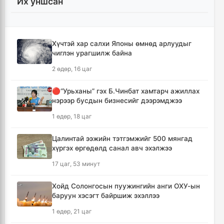
Их уншсан
Монгол Улсын гадаад валютын нөөц анх
удаа 7.9 тэрбум ам.долларт хүрлээ
12 цаг, 46 минут
Хүчтэй хар салхи Японы өмнөд арлуудыг
чиглэн урагшилж байна
Өмнөд Солонгост хэт халууны улмаас амиа
алдсан хүний тоо 23-т хүржээ
2 өдөр, 16 цаг
12 цаг, 55 минут
🔴“Урьханы” гэх Б.Чинбат хамтарч ажиллах
нэрээр бусдын бизнесийг дээрэмджээ
Шатахуун дамлан борлуулсан хоёр
зөрчлийг илрүүлэн шалгаж байна
1 өдөр, 18 цаг
13 цаг, 21 минут
Цалинтай ээжийн тэтгэмжийг 500 мянгад
хүргэх өргөдөлд санал авч эхэлжээ
Дональд Трамп АНУ-д төрсөн хүүхдэд
иргэншил олгохыг хязгаарлах шийдвэр
17 цаг, 53 минут
гаргав
14 цаг, 6 минут
Хойд Солонгосын пуужингийн анги ОХУ-ын
баруун хэсэгт байршиж эхэллээ
Тайландын Дебсирин Нонтхабури
1 өдөр, 21 цаг
сургуульд зэвсэгт халдлага гарч есөн хүн