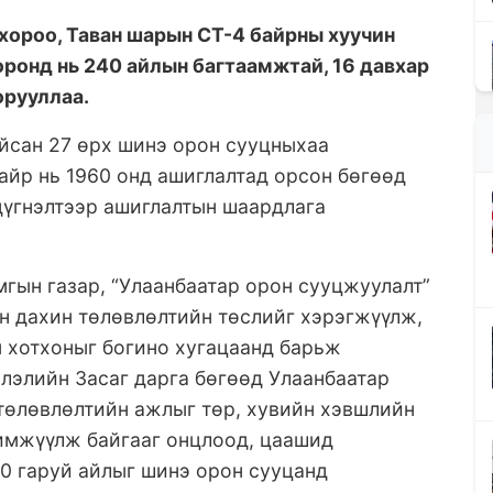
 хороо, Таван шарын СТ-4 байрны хуучин
 оронд нь 240 айлын багтаамжтай, 16 давхар
орууллаа.
йсан 27 өрх шинэ орон сууцныхаа
байр нь 1960 онд ашиглалтад орсон бөгөөд
дүгнэлтээр ашиглалтын шаардлага
гын газар, “Улаанбаатар орон сууцжуулалт”
ан дахин төлөвлөлтийн төслийг хэрэгжүүлж,
ы хотхоныг богино хугацаанд барьж
слэлийн Засаг дарга бөгөөд Улаанбаатар
төлөвлөлтийн ажлыг төр, хувийн хэвшлийн
имжүүлж байгааг онцлоод, цаашид
0 гаруй айлыг шинэ орон сууцанд