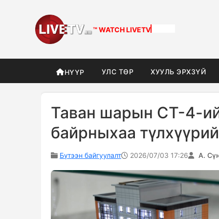
™ WATCH
LIVETV
УЛС ТӨР
ХУУЛЬ ЭРХЗҮЙ
НҮҮР
Таван шарын СТ-4-ий
байрныхаа түлхүүрий
Бүтээн байгуулалт
2026/07/03 17:26
А. Сү