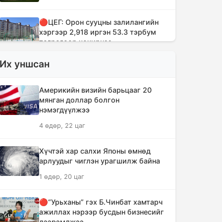
🔴ЦЕГ: Орон сууцны залилангийн
хэргээр 2,918 иргэн 53.3 тэрбум
төгрөгөөр хохирчээ
16 цаг, 45 минут
Их уншсан
🔴УБЕГ: Баригдаж дуусаагүй
Америкийн визийн барьцааг 20
барилгууд давхардсан тоогоор 21.2
мянган доллар болгон
их наяд төгрөгийн барьцаанд байна
нэмэгдүүлжээ
16 цаг, 47 минут
4 өдөр, 22 цаг
🔴С.Амарсайхан: Баригдаж
Хүчтэй хар салхи Японы өмнөд
дуусаагүй барилгын бүртгэлийг
арлуудыг чиглэн урагшилж байна
хийж, иргэдийг хохирохоос
урьдчилан сэргийлнэ
1 өдөр, 20 цаг
17 цаг, 42 минут
🔴“Урьханы” гэх Б.Чинбат хамтарч
ажиллах нэрээр бусдын бизнесийг
ХЗДХЯ-ны “Явуулын оффис”
дээрэмджээ