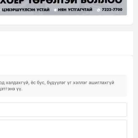
д халдахгүй, ёс бус, бүдүүлэг үг хэллэг ашиглахгүй
этгэнэ үү.