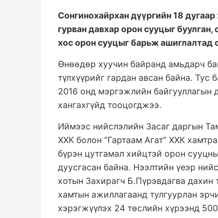
Сонгинохайрхан дүүргийн 18 дугаар
гурван давхар орон сууцыг буулган,
хос орон сууцыг барьж ашиглалтад 
Өнөөдөр хуучин байранд амьдарч ба
түлхүүрийг гардан авсан байна. Тус 
2016 онд мэргэжлийн байгууллагын 
хангахгүйд тооцогджээ.
Иймээс нийслэлийн Засаг даргын Там
ХХК болон “Гартаам Агат” ХХК хамтр
бүрэн цутгамал хийцтэй орон сууцн
дуусгасан байна. Нээлтийн үеэр ний
хотын Захирагч Б.Пүрэвдагва дахин 
хамтын ажиллагаанд тулгуурлан эрч
хэрэгжүүлэх 24 төслийн хүрээнд 500