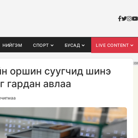
НИЙГЭМ
СПОРТ
БУСАД
LIVE CONTENT
СУ
н оршин суугчид шинэ
г гардан авлаа
нчигмаа