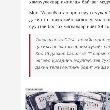
хамруулахаар ажиллаж байгааг мэдэ
Мөн “Улаанбаатар орон сууцжуулалт”
дахин төлөвлөлтийн ажлын улмаас о
сууцтай болгох чиглэлээр нийт 24 т
Таван шарын СТ-4 төслийн орон су
цахилгаан шатны эрчим хүчийг на
Хос 16 давхар барилгыг 11 сарын
бөгөөд иргэдийн аюулгүй, тав тух
дахин төлөвлөлтийн бодит жишээ
СУРТАЛЧИЛГАА