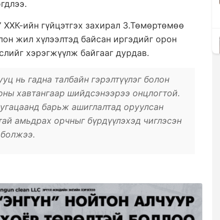
гдлээ.
 ХХК-ийн гүйцэтгэх захирал З.Төмөртөмөө
лон жил хүлээлтэд байсан иргэдийг орон
өслийг хэрэгжүүлж байгааг дурдав.
уц нь гадна талбайн гэрэлтүүлэг болон
рны хавтангаар шийдсэнээрээ онцлогтой.
 хугацаанд барьж ашиглалтад оруулсан
тай амьдрах орчныг бүрдүүлэхэд чиглэсэн
 болжээ.