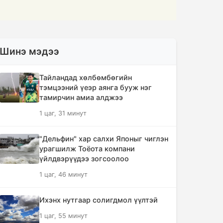
Шинэ мэдээ
Тайландад хөлбөмбөгийн
тэмцээний үеэр аянга бууж нэг
тамирчин амиа алджээ
1 цаг, 31 минут
"Дельфин" хар салхи Японыг чиглэн
урагшилж Тоёота компани
үйлдвэрүүдээ зогсоолоо
1 цаг, 46 минут
Ихэнх нутгаар солигдмол үүлтэй
1 цаг, 55 минут