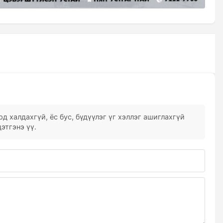
д халдахгүй, ёс бус, бүдүүлэг үг хэллэг ашиглахгүй
этгэнэ үү.