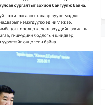
улсан сургалтыг зохион байгуулж байна.
 үйл ажиллагааны талаар суурь мэдлэг
 чадварыг нэмэгдүүлэхэд чиглэжээ.
Бямбацогт оролцож, зөвлөхүүдийн ажил нь
агаа, гишүүдийн бодлогын шийдвэр,
 үүрэгтэйг онцолсон байна.