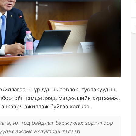
ажиллагааны үр дүн нь зөвлөх, туслахуудын
холбоотойг тэмдэглээд, мэдээллийн хүртээмж,
 анхаарч ажиллаж буйгаа хэлжээ.
ага, ил тод байдлыг бэхжүүлэх зорилгоор
уулах ажлыг эхлүүлсэн талаар