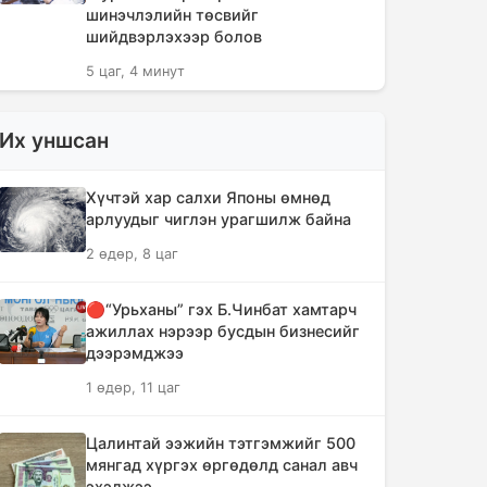
шинэчлэлийн төсвийг
шийдвэрлэхээр болов
5 цаг, 4 минут
Сүүлийн 10 жилд суудлын авто
Их уншсан
машин 700 мянга гаруйг
импортолжээ
Хүчтэй хар салхи Японы өмнөд
5 цаг, 8 минут
арлуудыг чиглэн урагшилж байна
2 өдөр, 8 цаг
Монгол Улсын гадаад валютын
нөөц анх удаа 7.9 тэрбум
ам.долларт хүрлээ
🔴“Урьханы” гэх Б.Чинбат хамтарч
ажиллах нэрээр бусдын бизнесийг
5 цаг, 14 минут
дээрэмджээ
1 өдөр, 11 цаг
Өмнөд Солонгост хэт халууны
улмаас амиа алдсан хүний тоо 23-т
хүржээ
Цалинтай ээжийн тэтгэмжийг 500
мянгад хүргэх өргөдөлд санал авч
5 цаг, 23 минут
эхэлжээ