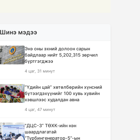
Шинэ мэдээ
Энэ оны эхний долоон сарын
байдлаар нийт 5,202,315 зөрчил
бүртгэгджээ
4 цаг, 31 минут
“Үдийн цай” хөтөлбөрийн хүнсний
бүтээгдэхүүнийг 100 хувь хувийн
хэвшлээс худалдан авна
4 цаг, 47 минут
"ДЦС-3” ТӨХК-ийн нэн
шаардлагатай
“Турбингенератор-5”-ын