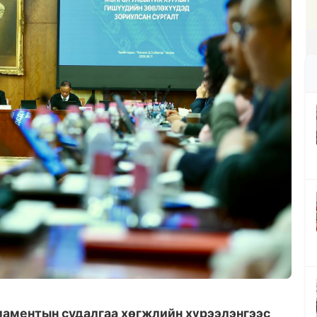
ламентын судалгаа хөгжлийн хүрээлэнгээс