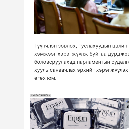
Түүнчлэн зөвлөх, туслахуудын цалин
хэмжээг хэрэгжүүлж буйгаа дурджээ
боловсруулахад парламентын судалга
хууль санаачлах эрхийг хэрэгжүүлэх
өгөх юм.
СУРТАЛЧИЛГАА