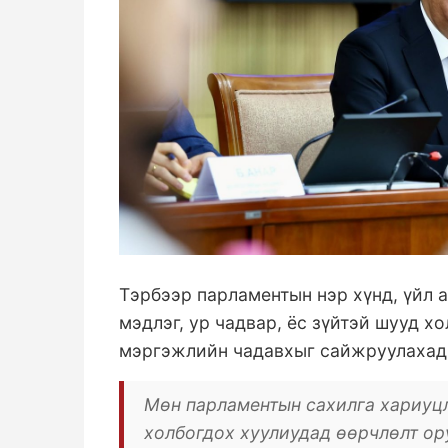
Тэрбээр парламентын нэр хүнд, үйл 
мэдлэг, ур чадвар, ёс зүйтэй шууд 
мэргэжлийн чадавхыг сайжруулахад
Мөн парламентын сахилга хариуцл
холбогдох хуулиудад өөрчлөлт ор