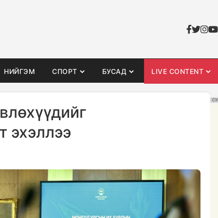
НИЙГЭМ
СПОРТ
БУСАД
LIVE CONTENT
СУ
влөхүүдийг
т эхэллээ