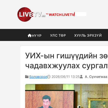
™ WATCH
DIFFERENT
УЛС ТӨР
ХУУЛЬ ЭРХЗҮЙ
НҮҮР
УИХ-ын гишүүдийн зө
чадавхжуулах сургал
Боловсрол
2026/06/11 13:25
А. Сүнчигмаа