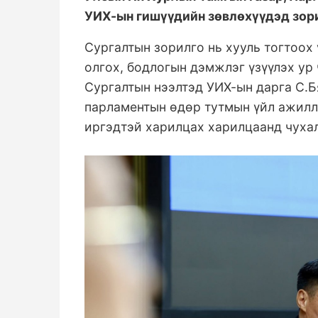
УИХ-ын гишүүдийн зөвлөхүүдэд зори
Сургалтын зорилго нь хууль тогтоох
олгох, бодлогын дэмжлэг үзүүлэх ур
Сургалтын нээлтэд УИХ-ын дарга С.
парламентын өдөр тутмын үйл ажилл
иргэдтэй харилцах харилцаанд чухал