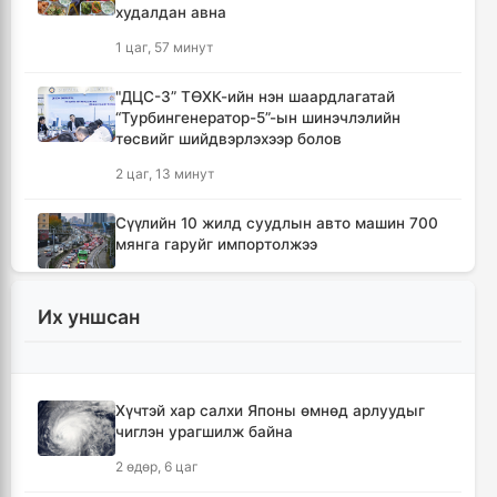
худалдан авна
1 цаг, 57 минут
"ДЦС-3” ТӨХК-ийн нэн шаардлагатай
“Турбингенератор-5”-ын шинэчлэлийн
төсвийг шийдвэрлэхээр болов
2 цаг, 13 минут
Сүүлийн 10 жилд суудлын авто машин 700
мянга гаруйг импортолжээ
2 цаг, 17 минут
Их уншсан
Монгол Улсын гадаад валютын нөөц анх
удаа 7.9 тэрбум ам.долларт хүрлээ
2 цаг, 24 минут
Хүчтэй хар салхи Японы өмнөд арлуудыг
чиглэн урагшилж байна
Өмнөд Солонгост хэт халууны улмаас амиа
алдсан хүний тоо 23-т хүржээ
2 өдөр, 6 цаг
2 цаг, 33 минут