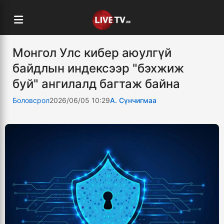
Монгол Улс кибер аюулгүй
байдлын индексээр "бэхжиж
буй" ангилалд багтаж байна
Боловсрол
2026/06/05 10:29
А. Сүнчигмаа