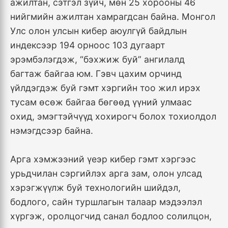
ажилтан, сэтгэл зүйч, мөн 25 хорооны 46
нийгмийн ажилтан хамрагдсан байна. Монгол
Улс олон улсын кибер аюулгүй байдлын
индексээр 194 орноос 103 дугаарт
эрэмбэлэгдэж, “бэхжиж буй” ангилалд
багтаж байгаа юм. Гэвч цахим орчинд
үйлдэгдэж буй гэмт хэргийн тоо жил ирэх
тусам өсөж байгаа бөгөөд үүний улмаас
охид, эмэгтэйчүүд хохирогч болох тохиолдол
нэмэгдсээр байна.
Арга хэмжээний үеэр кибер гэмт хэргээс
урьдчилан сэргийлэх арга зам, олон улсад
хэрэгжүүлж буй технологийн шийдэл,
бодлого, сайн туршлагын талаар мэдээлэл
хүргэж, оролцогчид санал бодлоо солилцон,