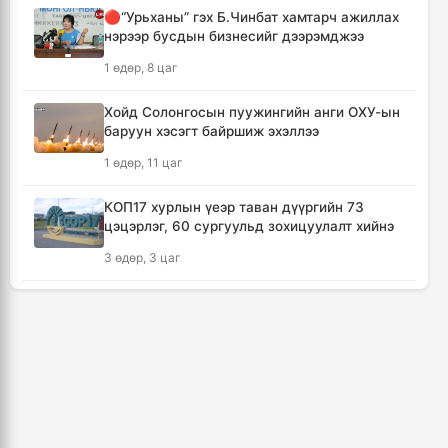
🔴“Урьханы” гэх Б.Чинбат хамтарч ажиллах
нэрээр бусдын бизнесийг дээрэмджээ
Шатахуун дамлан борлуулсан хоёр
зөрчлийг илрүүлэн шалгаж байна
1 өдөр, 8 цаг
2 цаг, 58 минут
Хойд Солонгосын пуужингийн анги ОХУ-ын
баруун хэсэгт байршиж эхэллээ
Дональд Трамп АНУ-д төрсөн хүүхдэд
иргэншил олгохыг хязгаарлах шийдвэр
1 өдөр, 11 цаг
гаргав
3 цаг, 43 минут
КОП17 хурлын үеэр таван дүүргийн 73
цэцэрлэг, 60 сургуульд зохицуулалт хийнэ
Тайландын Дебсирин Нонтхабури
3 өдөр, 3 цаг
сургуульд зэвсэгт халдлага гарч есөн хүн
амиа алдлаа
ТАНИЛЦ: Наймдугаар сард олгох нийгмийн
4 цаг, 39 минут
халамжийн тэтгэвэр, тэтгэмж, хөнгөлөлт,
тусламжийн хуваарь
Япон улс Кумамото мужийн усны
3 өдөр, 8 цаг
хангамжийг наймдугаар сарын эцэс гэхэд
бүрэн сэргээнэ
Цалинтай ээжийн тэтгэмжийг 500 мянгад
5 цаг, 18 минут
хүргэх өргөдөлд санал авч эхэлжээ