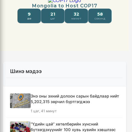
Шинэ мэдээ
Энэ оны эхний долоон сарын байдлаар нийт
5,202,315 зөрчил бүртгэгджээ
1 цаг, 41 минут
“Үдийн цай” хөтөлбөрийн хүнсний
бүтээгдэхүүнийг 100 хувь хувийн хэвшлээс