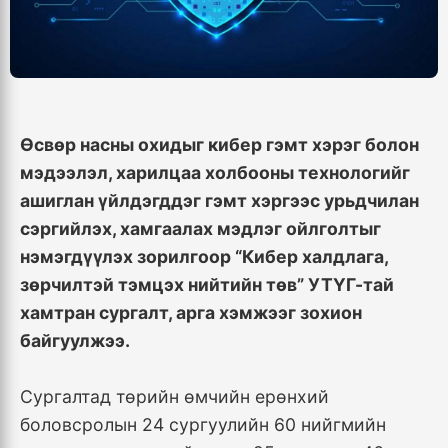
Өсвөр насны охидыг кибер гэмт хэрэг болон
мэдээлэл, харилцаа холбооны технологийг
ашиглан үйлдэгддэг гэмт хэргээс урьдчилан
сэргийлэх, хамгаалах мэдлэг ойлголтыг
нэмэгдүүлэх зорилгоор “Кибер халдлага,
зөрчилтэй тэмцэх нийтийн төв” УТҮГ-тай
хамтран сургалт, арга хэмжээг зохион
байгуулжээ.
Сургалтад төрийн өмчийн ерөнхий
боловсролын 24 сургуулийн 60 нийгмийн