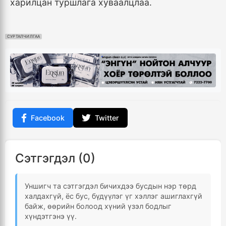
харилцан туршлага хуваалцлаа.
СУРТАЛЧИЛГАА
Facebook
Twitter
Сэтгэгдэл (0)
Уншигч та сэтгэгдэл бичихдээ бусдын нэр төрд
халдахгүй, ёс бус, бүдүүлэг үг хэллэг ашиглахгүй
байж, өөрийн болоод хүний үзэл бодлыг
хүндэтгэнэ үү.