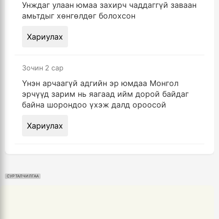
Унждаг улаан юмаа захирч чаддаггүй заваан
амьтдыг хөнгөлдөг болохсон
Хариулах
Зочин
2 сар
Үнэн арчаагүй адгийн эр юмдаа Монгол
эрчүүд зарим нь яагаад ийм дорой байдаг
байна шорондоо үхэж далд ороосой
Хариулах
СУРТАЛЧИЛГАА