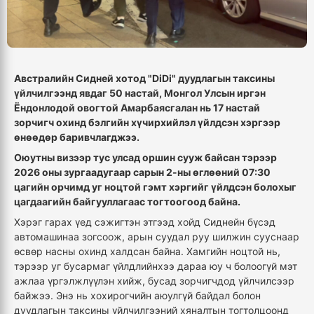
Австралийн Сидней хотод "DiDi" дуудлагын таксины
үйлчилгээнд явдаг 50 настай, Монгол Улсын иргэн
Ёндонлодой овогтой Амарбаясгалан нь 17 настай
зорчигч охинд бэлгийн хүчирхийлэл үйлдсэн хэргээр
өнөөдөр баривчлагджээ.
Оюутны визээр тус улсад оршин сууж байсан тэрээр
2026 оны зургаадугаар сарын 2-ны өглөөний 07:30
цагийн орчимд уг ноцтой гэмт хэргийг үйлдсэн болохыг
цагдаагийн байгууллагаас тогтоогоод байна.
Хэрэг гарах үед сэжигтэн этгээд хойд Сиднейн бүсэд
автомашинаа зогсоож, арын суудал руу шилжин сууснаар
өсвөр насны охинд халдсан байна. Хамгийн ноцтой нь,
тэрээр уг бусармаг үйлдлийнхээ дараа юу ч болоогүй мэт
ажлаа үргэлжлүүлэн хийж, бусад зорчигчдод үйлчилсээр
байжээ. Энэ нь хохирогчийн аюулгүй байдал болон
дуудлагын таксины үйлчилгээний хяналтын тогтолцоонд