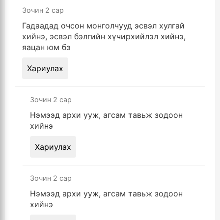
Зочин
2 сар
Гадаадад очсон монголчууд эсвэл хулгай
хийнэ, эсвэл бэлгийн хүчирхийлэл хийнэ,
яацан юм бэ
Хариулах
Зочин
2 сар
Нэмээд архи ууж, агсам тавьж зодоон
хийнэ
Хариулах
Зочин
2 сар
Нэмээд архи ууж, агсам тавьж зодоон
хийнэ