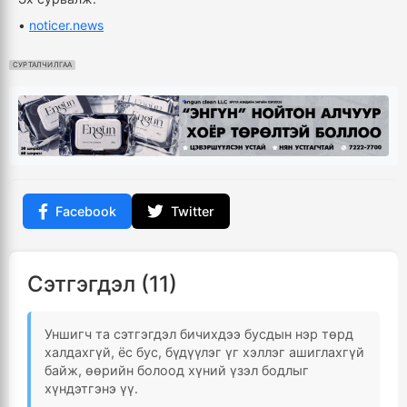
•
noticer.news
СУРТАЛЧИЛГАА
Facebook
Twitter
Сэтгэгдэл (11)
Уншигч та сэтгэгдэл бичихдээ бусдын нэр төрд
халдахгүй, ёс бус, бүдүүлэг үг хэллэг ашиглахгүй
байж, өөрийн болоод хүний үзэл бодлыг
хүндэтгэнэ үү.