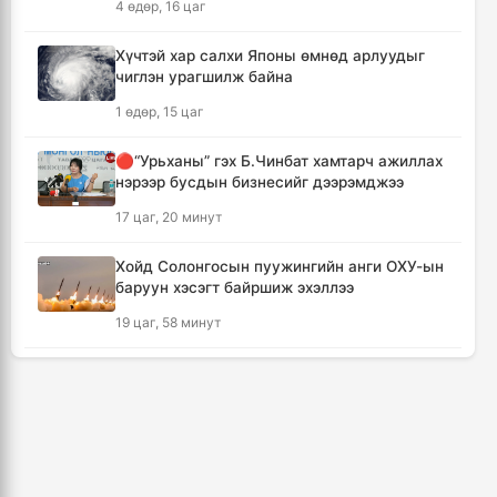
4 өдөр, 16 цаг
дамжуулалтын үеэр буудуулж амиа алджээ
13 цаг, 12 минут
Хүчтэй хар салхи Японы өмнөд арлуудыг
чиглэн урагшилж байна
Кумамотогийн газар хөдлөлтийн улмаас
1 өдөр, 15 цаг
амиа алдагсдын тоо 38-д хүрчээ
14 цаг, 3 минут
🔴“Урьханы” гэх Б.Чинбат хамтарч ажиллах
нэрээр бусдын бизнесийг дээрэмджээ
Төр хувийн хэвшлийн түншлэлээр нийслэлд
17 цаг, 20 минут
хэрэгжүүлэх төслийн жагсаалтад өөрчлөлт
оруулах тухай хэлэлцэж байна
Хойд Солонгосын пуужингийн анги ОХУ-ын
14 цаг, 14 минут
баруун хэсэгт байршиж эхэллээ
19 цаг, 58 минут
Монгол Улсын сагсан бөмбөгийн эрэгтэй
шигшээ баг Япон улсыг зорилоо
КОП17 хурлын үеэр таван дүүргийн 73
14 цаг, 57 минут
цэцэрлэг, 60 сургуульд зохицуулалт хийнэ
2 өдөр, 12 цаг
Татварын өрийг барагдуулахдаа орлогын
30 хувийг татвар төлөгчид үлдээхээр
ТАНИЛЦ: Наймдугаар сард олгох нийгмийн
хуульчилжээ