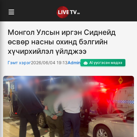
Монгол Улсын иргэн Сиднейд
өсвөр насны охинд бэлгийн
хүчирхийлэл үйлджээ
Гэмт хэрэг
2026/06/04 19:13
Admin
AI үүсгэсэн мэдээ