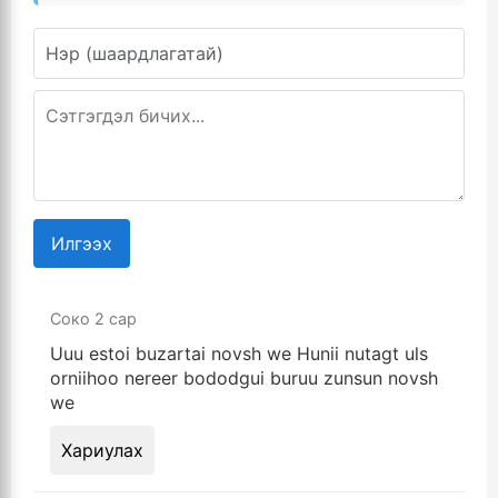
Илгээх
Соко
2 сар
Uuu estoi buzartai novsh we Hunii nutagt uls
orniihoo nereer bododgui buruu zunsun novsh
we
Хариулах