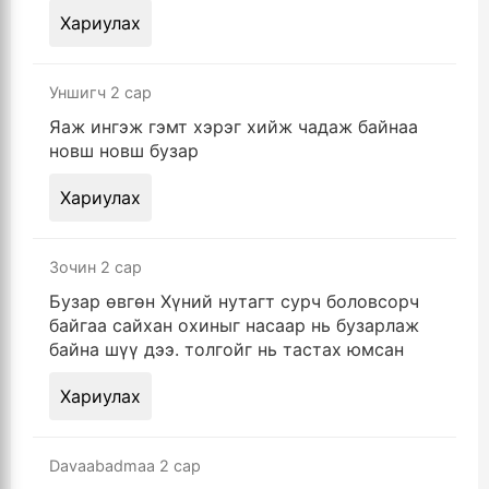
Хариулах
Уншигч
2 сар
Яаж ингэж гэмт хэрэг хийж чадаж байнаа
новш новш бузар
Хариулах
Зочин
2 сар
Бузар өвгөн Хүний нутагт сурч боловсорч
байгаа сайхан охиныг насаар нь бузарлаж
байна шүү дээ. толгойг нь тастах юмсан
Хариулах
Davaabadmaa
2 сар