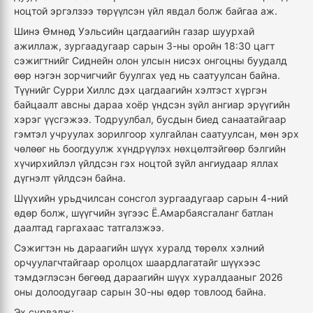
ноцтой эргэлзээ төрүүлсэн үйл явдал болж байгаа аж.
Шинэ Өмнөд Уэльсийн цагдаагийн газар шуурхай
ажиллаж, зургаадугаар сарын 3-ны оройн 18:30 цагт
сэжигтнийг Сиднейн олон улсын нисэх онгоцны буудалд
өөр нэгэн зорчигчийг буулгах үед нь саатуулсан байна.
Түүнийг Сурри Хиллс дэх цагдаагийн хэлтэст хүргэн
байцаалт авсны дараа хоёр үндсэн зүйл ангиар эрүүгийн
хэрэг үүсгэжээ. Тодруулбал, бусдын биед санаатайгаар
гэмтэл учруулах зорилгоор хулгайлан саатуулсан, мөн эрх
чөлөөг нь боогдуулж хүндрүүлэх нөхцөлтэйгөөр бэлгийн
хүчирхийлэл үйлдсэн гэх ноцтой зүйл ангиудаар яллах
дүгнэлт үйлдсэн байна.
Шүүхийн урьдчилсан сонсгол зургаадугаар сарын 4-ний
өдөр болж, шүүгчийн зүгээс Ё.Амарбаясгаланг батлан
даалтад гаргахаас татгалзжээ.
Сэжигтэн нь дараагийн шүүх хуралд төрөлх хэлний
орчуулагчтайгаар оролцох шаардлагатайг шүүхээс
тэмдэглэсэн бөгөөд дараагийн шүүх хуралдааныг 2026
оны долоодугаар сарын 30-ны өдөр товлоод байна.
Эх сурвалж: