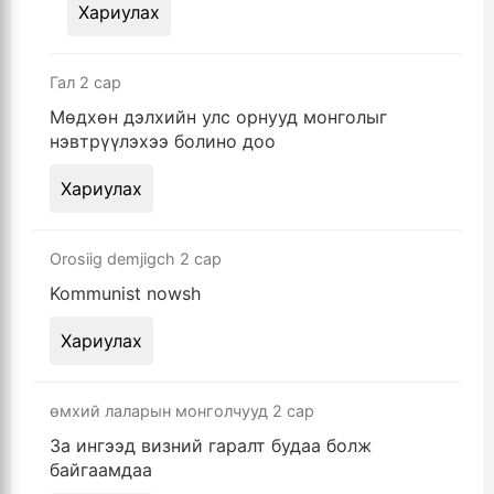
Хариулах
Гал
2 сар
Мөдхөн дэлхийн улс орнууд монголыг
нэвтрүүлэхээ болино доо
Хариулах
Orosiig demjigch
2 сар
Kommunist nowsh
Хариулах
өмхий лаларын монголчууд
2 сар
За ингээд визний гаралт будаа болж
байгаамдаа