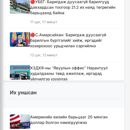
🔴УБЕГ: Баригдаж дуусаагүй барилгууд
давхардсан тоогоор 21.2 их наяд төгрөгийн
барьцаанд байна
11 цаг, 17 минут
🔴С.Амарсайхан: Баригдаж дуусаагүй
барилгын бүртгэлийг хийж, иргэдийг
хохирохоос урьдчилан сэргийлнэ
12 цаг, 12 минут
ХЗДХЯ-ны “Явуулын оффис” Нарантуул
худалдааны төвд ажиллаж, иргэдэд
үйлчилгээ үзүүллээ
12 цаг, 20 минут
Их уншсан
УИХ-ын гишүүд БНСУ-ын Үндэсний
Ассамблейн гишүүдийг хүлээн авч уулзлаа
12 цаг, 45 минут
Америкийн визийн барьцааг 20 мянган
доллар болгон нэмэгдүүлжээ
Мексикийн ТикТок-чин шууд