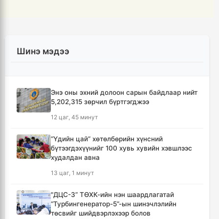
Шинэ мэдээ
Энэ оны эхний долоон сарын байдлаар нийт
5,202,315 зөрчил бүртгэгджээ
12 цаг, 45 минут
“Үдийн цай” хөтөлбөрийн хүнсний
бүтээгдэхүүнийг 100 хувь хувийн хэвшлээс
худалдан авна
13 цаг, 1 минут
"ДЦС-3” ТӨХК-ийн нэн шаардлагатай
“Турбингенератор-5”-ын шинэчлэлийн
төсвийг шийдвэрлэхээр болов