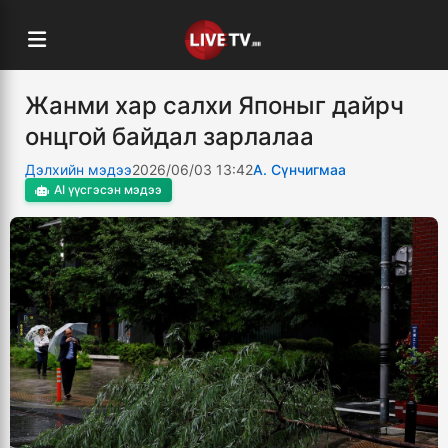
Жанми хар салхи Японыг дайрч
онцгой байдал зарлалаа
Дэлхийн мэдээ
2026/06/03 13:42
А. Сүнчигмаа
AI үүсгэсэн мэдээ