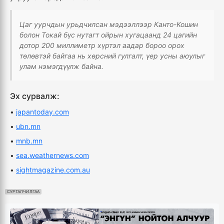
Цаг уурчдын урьдчилсан мэдээллээр Канто-Кошин
болон Токай бүс нутагт ойрын хугацаанд 24 цагийн
дотор 200 миллиметр хүртэл аадар бороо орох
төлөвтэй байгаа нь хөрсний гулгалт, үер усны аюулыг
улам нэмэгдүүлж байна.
Эх сурвалж:
•
japantoday.com
•
ubn.mn
•
mnb.mn
•
sea.weathernews.com
•
sightmagazine.com.au
СУРТАЛЧИЛГАА