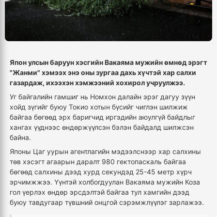
Япон улсын баруун хэсгийн Вакаяма мужийн өмнөд эрэгт
"Жанми" хэмээх энэ оны зургаа дахь хүчтэй хар салхи
газардаж, ихээхэн хэмжээний хохирол учруулжээ.
Уг байгалийн гамшиг нь Номхон далайн эрэг дагуу зүүн
хойд зүгийг буюу Токио хотын бүсийг чиглэн шилжиж
байгаа бөгөөд эрх баригчид иргэдийн аюулгүй байдлыг
хангах үүднээс өндөржүүлсэн бэлэн байдалд шилжсэн
байна.
Японы Цаг уурын агентлагийн мэдээлснээр хар салхины
төв хэсэгт агаарын даралт 980 гектопаскаль байгаа
бөгөөд салхины дээд хурд секундэд 25-45 метр хүрч
эрчимжжээ. Үүнтэй холбогдуулан Вакаяма мужийн Коза
гол үерлэх өндөр эрсдэлтэй байгаа тул хамгийн дээд
буюу тавдугаар түвшний онцгой сэрэмжлүүлэг зарлажээ.