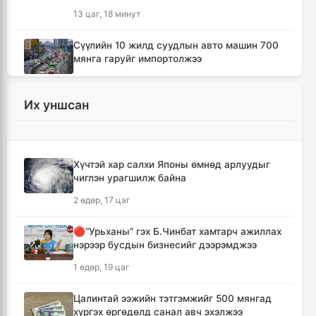
13 цаг, 18 минут
Сүүлийн 10 жилд суудлын авто машин 700
мянга гаруйг импортолжээ
13 цаг, 22 минут
Их уншсан
Монгол Улсын гадаад валютын нөөц анх
удаа 7.9 тэрбум ам.долларт хүрлээ
13 цаг, 28 минут
Хүчтэй хар салхи Японы өмнөд арлуудыг
чиглэн урагшилж байна
Өмнөд Солонгост хэт халууны улмаас амиа
алдсан хүний тоо 23-т хүржээ
2 өдөр, 17 цаг
13 цаг, 37 минут
🔴“Урьханы” гэх Б.Чинбат хамтарч ажиллах
нэрээр бусдын бизнесийг дээрэмджээ
Шатахуун дамлан борлуулсан хоёр
зөрчлийг илрүүлэн шалгаж байна
1 өдөр, 19 цаг
14 цаг, 3 минут
Цалинтай ээжийн тэтгэмжийг 500 мянгад
хүргэх өргөдөлд санал авч эхэлжээ
Дональд Трамп АНУ-д төрсөн хүүхдэд