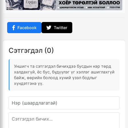
Facebook
Twitter
Сэтгэгдэл (0)
Уншигч та сэтгэгдэл бичихдээ бусдын нэр төрд
халдахгүй, ёс бус, бүдүүлэг үг хэллэг ашиглахгүй
байж, өөрийн болоод хүний үзэл бодлыг
хүндэтгэнэ үү.