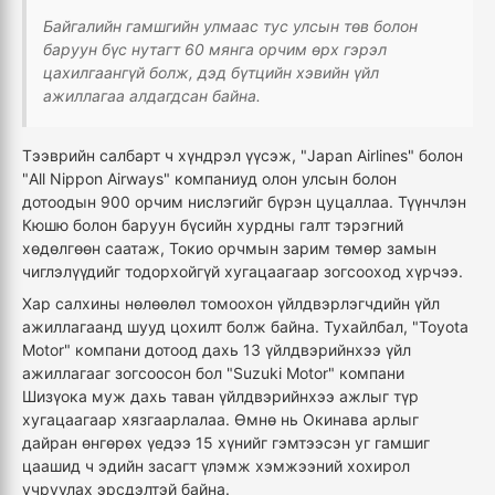
Байгалийн гамшгийн улмаас тус улсын төв болон
баруун бүс нутагт 60 мянга орчим өрх гэрэл
цахилгаангүй болж, дэд бүтцийн хэвийн үйл
ажиллагаа алдагдсан байна.
Тээврийн салбарт ч хүндрэл үүсэж, "Japan Airlines" болон
"All Nippon Airways" компаниуд олон улсын болон
дотоодын 900 орчим нислэгийг бүрэн цуцаллаа. Түүнчлэн
Кюшю болон баруун бүсийн хурдны галт тэрэгний
хөдөлгөөн саатаж, Токио орчмын зарим төмөр замын
чиглэлүүдийг тодорхойгүй хугацаагаар зогсооход хүрчээ.
Хар салхины нөлөөлөл томоохон үйлдвэрлэгчдийн үйл
ажиллагаанд шууд цохилт болж байна. Тухайлбал, "Toyota
Motor" компани дотоод дахь 13 үйлдвэрийнхээ үйл
ажиллагааг зогсоосон бол "Suzuki Motor" компани
Шизүока муж дахь таван үйлдвэрийнхээ ажлыг түр
хугацаагаар хязгаарлалаа. Өмнө нь Окинава арлыг
дайран өнгөрөх үедээ 15 хүнийг гэмтээсэн уг гамшиг
цаашид ч эдийн засагт үлэмж хэмжээний хохирол
учруулах эрсдэлтэй байна.