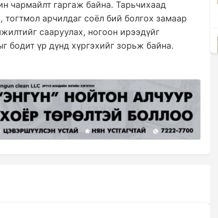
ин чармайлт гаргаж байна. Тарьчихаад
 тогтмол арчилдаг соёл бий болгох замаар
лжилтийг сааруулах, ногоон ирээдүйг
г бодит үр дүнд хүргэхийг зорьж байна.