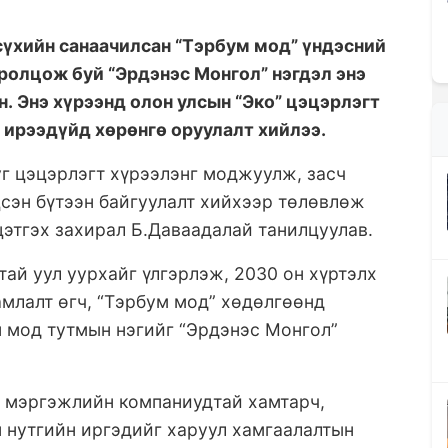
үхийн санаачилсан “Тэрбум мод” үндэсний
олцож буй “Эрдэнэс Монгол” нэгдэл энэ
н. Энэ хүрээнд олон улсын “Эко” цэцэрлэгт
 ирээдүйд хөрөнгө оруулалт хийлээ.
уг цэцэрлэгт хүрээлэнг моджуулж, засч
сэн бүтээн байгуулалт хийхээр төлөвлөж
цэтгэх захирал Б.Даваадалай танилцуулав.
тай уул уурхайг үлгэрлэж, 2030 он хүртэлх
амлалт өгч, “Тэрбум мод” хөдөлгөөнд
н мод тутмын нэгийг “Эрдэнэс Монгол”
ө мэргэжлийн компаниудтай хамтарч,
н нутгийн иргэдийг харуул хамгаалалтын