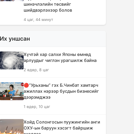
шинэчлэлийн төсвийг
шийдвэрлэхээр болов
4 цаг, 44 минут
Сүүлийн 10 жилд суудлын авто
Их уншсан
машин 700 мянга гаруйг
импортолжээ
Хүчтэй хар салхи Японы өмнөд
4 цаг, 48 минут
арлуудыг чиглэн урагшилж байна
2 өдөр, 8 цаг
Монгол Улсын гадаад валютын
нөөц анх удаа 7.9 тэрбум
ам.долларт хүрлээ
🔴“Урьханы” гэх Б.Чинбат хамтарч
ажиллах нэрээр бусдын бизнесийг
4 цаг, 54 минут
дээрэмджээ
1 өдөр, 10 цаг
Өмнөд Солонгост хэт халууны
улмаас амиа алдсан хүний тоо 23-т
хүржээ
Хойд Солонгосын пуужингийн анги
ОХУ-ын баруун хэсэгт байршиж
5 цаг, 3 минут
эхэллээ