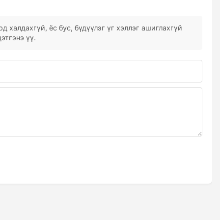
д халдахгүй, ёс бус, бүдүүлэг үг хэллэг ашиглахгүй
этгэнэ үү.