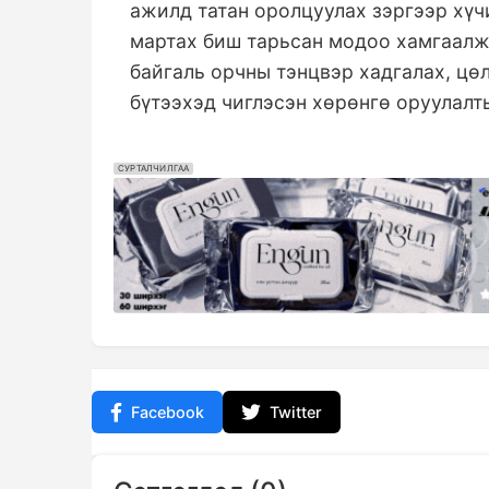
ажилд татан оролцуулах зэргээр хүч
мартах биш тарьсан модоо хамгаалж,
байгаль орчны тэнцвэр хадгалах, цө
бүтээхэд чиглэсэн хөрөнгө оруулалты
СУРТАЛЧИЛГАА
Facebook
Twitter