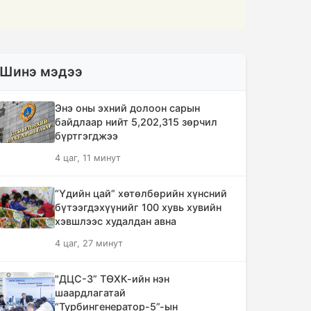
Шинэ мэдээ
Энэ оны эхний долоон сарын
байдлаар нийт 5,202,315 зөрчил
бүртгэгджээ
4 цаг, 11 минут
“Үдийн цай” хөтөлбөрийн хүнсний
бүтээгдэхүүнийг 100 хувь хувийн
хэвшлээс худалдан авна
4 цаг, 27 минут
"ДЦС-3” ТӨХК-ийн нэн
шаардлагатай
“Турбингенератор-5”-ын