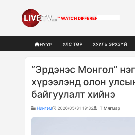
™ WATCH
DIFFERENT
УЛС ТӨР
ХУУЛЬ ЭРХЗҮЙ
НҮҮР
“Эрдэнэс Монгол” нэг
хүрээлэнд олон улсы
байгуулалт хийнэ
Нийгэм
2026/05/31 19:32
Т.Мягмар