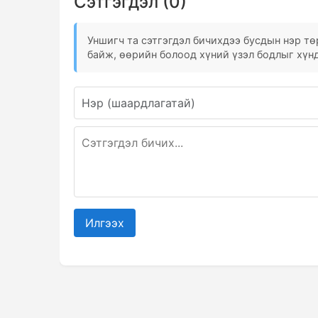
Сэтгэгдэл (0)
Уншигч та сэтгэгдэл бичихдээ бусдын нэр төр
байж, өөрийн болоод хүний үзэл бодлыг хүнд
Илгээх