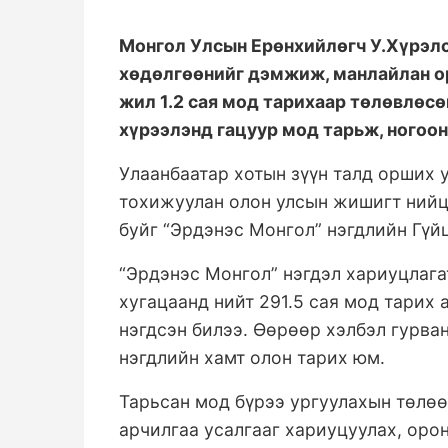
Монгол Улсын Ерөнхийлөгч У.Хүрэлс
хөдөлгөөнийг дэмжиж, манлайлан ор
жил 1.2 сая мод тарихаар төлөвлөсө
хүрээлэнд гацуур мод тарьж, ногоон
Улаанбаатар хотын зүүн талд орших 
тохижуулан олон улсын жишигт нийц
буйг “Эрдэнэс Монгол” нэгдлийн Гүй
“Эрдэнэс Монгол” нэгдэл хариуцлага
хугацаанд нийт 291.5 сая мод тарих 
нэгдсэн билээ. Өөрөөр хэлбэл гурва
нэгдлийн хамт олон тарих юм.
Тарьсан мод бүрээ ургуулахын төлө
арчилгаа усалгааг хариуцуулах, оро