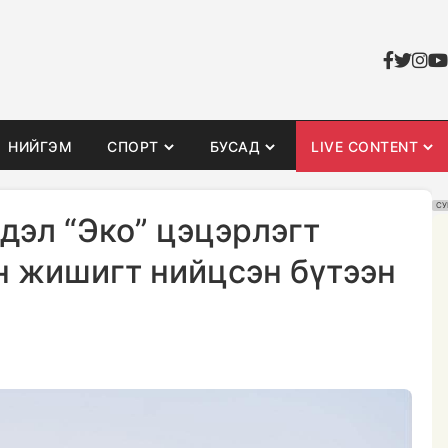
НИЙГЭМ
СПОРТ
БУСАД
LIVE CONTENT
СУ
дэл “Эко” цэцэрлэгт
н жишигт нийцсэн бүтээн