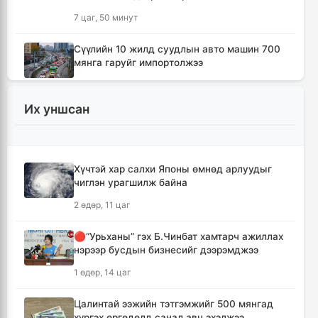
7 цаг, 50 минут
Сүүлийн 10 жилд суудлын авто машин 700
мянга гаруйг импортолжээ
7 цаг, 54 минут
Их уншсан
Монгол Улсын гадаад валютын нөөц анх
удаа 7.9 тэрбум ам.долларт хүрлээ
8 цаг, 1 минут
Хүчтэй хар салхи Японы өмнөд арлуудыг
чиглэн урагшилж байна
Өмнөд Солонгост хэт халууны улмаас амиа
алдсан хүний тоо 23-т хүржээ
2 өдөр, 11 цаг
8 цаг, 9 минут
🔴“Урьханы” гэх Б.Чинбат хамтарч ажиллах
нэрээр бусдын бизнесийг дээрэмджээ
Шатахуун дамлан борлуулсан хоёр
зөрчлийг илрүүлэн шалгаж байна
1 өдөр, 14 цаг
8 цаг, 35 минут
Цалинтай ээжийн тэтгэмжийг 500 мянгад
хүргэх өргөдөлд санал авч эхэлжээ