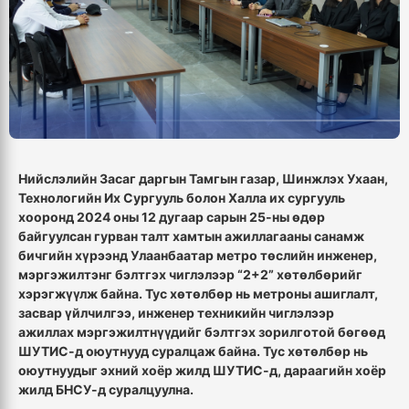
Нийслэлийн Засаг даргын Тамгын газар, Шинжлэх Ухаан,
Технологийн Их Сургууль болон Халла их сургууль
хооронд 2024 оны 12 дугаар сарын 25-ны өдөр
байгуулсан гурван талт хамтын ажиллагааны санамж
бичгийн хүрээнд Улаанбаатар метро төслийн инженер,
мэргэжилтэнг бэлтгэх чиглэлээр “2+2” хөтөлбөрийг
хэрэгжүүлж байна. Тус хөтөлбөр нь метроны ашиглалт,
засвар үйлчилгээ, инженер техникийн чиглэлээр
ажиллах мэргэжилтнүүдийг бэлтгэх зорилготой бөгөөд
ШУТИС-д оюутнууд суралцаж байна. Тус хөтөлбөр нь
оюутнуудыг эхний хоёр жилд ШУТИС-д, дараагийн хоёр
жилд БНСУ-д суралцуулна.