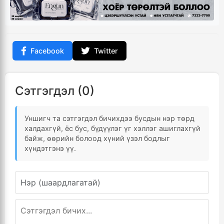
Facebook
Twitter
Сэтгэгдэл (0)
Уншигч та сэтгэгдэл бичихдээ бусдын нэр төрд
халдахгүй, ёс бус, бүдүүлэг үг хэллэг ашиглахгүй
байж, өөрийн болоод хүний үзэл бодлыг
хүндэтгэнэ үү.