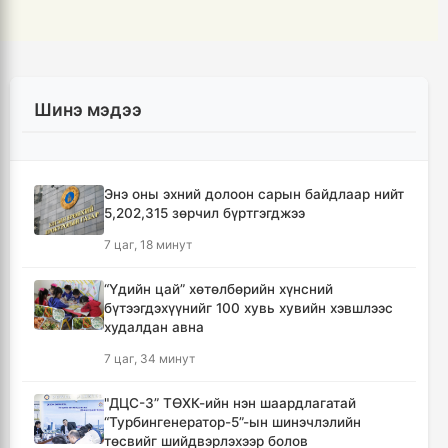
Шинэ мэдээ
Энэ оны эхний долоон сарын байдлаар нийт
5,202,315 зөрчил бүртгэгджээ
7 цаг, 18 минут
“Үдийн цай” хөтөлбөрийн хүнсний
бүтээгдэхүүнийг 100 хувь хувийн хэвшлээс
худалдан авна
7 цаг, 34 минут
"ДЦС-3” ТӨХК-ийн нэн шаардлагатай
“Турбингенератор-5”-ын шинэчлэлийн
төсвийг шийдвэрлэхээр болов