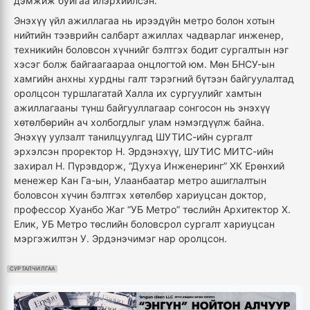
дэмжиж буйгаа илэрхийлсэн.
Энэхүү үйл ажиллагаа нь ирээдүйн метро болон хотын
нийтийн тээврийн салбарт ажиллах чадварлаг инженер,
техникийн боловсон хүчнийг бэлтгэх бодит сургалтын нэг
хэсэг болж байгаагаараа онцлогтой юм. Мөн БНСУ-ын
хамгийн анхны хурдны галт тэрэгний бүтээн байгуулалтад
оролцсон туршлагатай Халла их сургуулийг хамтын
ажиллагааны түнш байгууллагаар сонгосон нь энэхүү
хөтөлбөрийн ач холбогдлыг улам нэмэгдүүлж байна.
Энэхүү уулзалт танилцуулгад ШУТИС-ийн сургалт
эрхэлсэн проректор Н. Эрдэнэхүү, ШУТИС МИТС-ийн
захирал Н. Пүрэвдорж, “Духуа Инженеринг” ХК Ерөнхий
менежер Кан Га-ын, Улаанбаатар метро ашиглалтын
боловсон хүчин бэлтгэх хөтөлбөр хариуцсан доктор,
профессор Хуанбо Жаг “УБ Метро” төслийн Архитектор Х.
Елик, УБ Метро төслийн боловсрол сургалт хариуцсан
мэргэжилтэн У. Эрдэнэчимэг нар оролцсон.
СУРТАЛЧИЛГАА