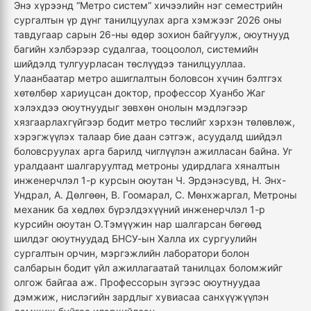
Энэ хүрээнд “Метро систем” хичээлийн нэг семестрийн
сургалтын үр дүнг танилцуулах арга хэмжээг 2026 оны
тавдугаар сарын 26-ны өдөр зохион байгуулж, оюутнууд
багийн хэлбэрээр судалгаа, тооцоолол, системийн
шийдэлд тулгуурласан төслүүдээ танилцууллаа.
Улаанбаатар метро ашиглалтын боловсон хүчин бэлтгэх
хөтөлбөр хариуцсан доктор, профессор Хуанбо Жаг
хэлэхдээ оюутнуудыг зөвхөн онолын мэдлэгээр
хязгаарлахгүйгээр бодит метро төслийг хэрхэн төлөвлөж,
хэрэгжүүлэх талаар бие даан сэтгэж, асуудалд шийдэл
боловсруулах арга барилд чиглүүлэн ажилласан байна. Уг
уралдаант шалгаруултад метроны удирдлага хяналтын
инженерчлэл 1-р курсын оюутан Ч. Эрдэнэсувд, Н. Энх-
Ундрал, А. Дөлгөөн, В. Гоомарал, С. Мөнхжаргал, Метроны
механик ба хөдлөх бүрэлдэхүүний инженерчлэл 1-р
курсийн оюутан О.Тэмүүжин нар шалгарсан бөгөөд
шилдэг оюутнуудад БНСУ-ын Халла их сургуулийн
сургалтын орчин, мэргэжлийн лаборатори болон
салбарын бодит үйл ажиллагаатай танилцах боломжийг
олгож байгаа аж. Профессорын зүгээс оюутнуудаа
дэмжиж, нислэгийн зардлыг хувиасаа санхүүжүүлэн