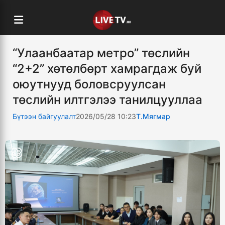
“Улаанбаатар метро” төслийн
“2+2” хөтөлбөрт хамрагдаж буй
оюутнууд боловсруулсан
төслийн илтгэлээ танилцууллаа
Бүтээн байгуулалт
2026/05/28 10:23
Т.Мягмар