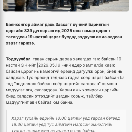
Баянхонгор аймаг дахь Зэвсэгт хүчний Барилгын
цэргийн 339 дүгээр ангид 2025 оны намар цэрэгт
татагдсан 19 настай цэрэг бусдад зодуулж амиа алдсан
хэрэг гаржээ.
Тодруулбал
, таван сарын дараа халагдах гэж байсан 19
настай Э.Ч-ийг |2026.05.19|-ний өдөр хамт алба хааж
байсан цэрэг нь камергүй өрөөнд дагуулж орон, биед нь
халджээ. Тус өрөөнд тэднээс гадна хоёр цэрэг байсан ба
тэд "зодолдож байсан хоёр цэргийг салгасан" хэмээн
мэдүүлэг өгч, суллагдсан. Харин амь хохирогч цэргийн
биед халдсан этгээдийг цагдан хорьж, тайлбар
мэдүүлгийг авч байгаа юм байна.
Хэрэг тухайн өдрийн 18.00 цагийн үед гарсан бөгөөд
18.30 цагийн үед тус аймгийн Нэгдсэн эмнэлгийн
түргэн тусламжид дуудлага өгсөн байна.