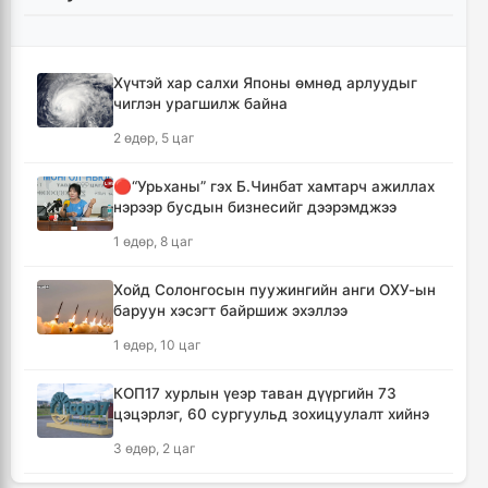
Монгол Улсын гадаад валютын нөөц анх
удаа 7.9 тэрбум ам.долларт хүрлээ
2 цаг, 5 минут
Хүчтэй хар салхи Японы өмнөд арлуудыг
чиглэн урагшилж байна
Өмнөд Солонгост хэт халууны улмаас амиа
алдсан хүний тоо 23-т хүржээ
2 өдөр, 5 цаг
2 цаг, 14 минут
🔴“Урьханы” гэх Б.Чинбат хамтарч ажиллах
нэрээр бусдын бизнесийг дээрэмджээ
Шатахуун дамлан борлуулсан хоёр
зөрчлийг илрүүлэн шалгаж байна
1 өдөр, 8 цаг
2 цаг, 39 минут
Хойд Солонгосын пуужингийн анги ОХУ-ын
баруун хэсэгт байршиж эхэллээ
Дональд Трамп АНУ-д төрсөн хүүхдэд
иргэншил олгохыг хязгаарлах шийдвэр
1 өдөр, 10 цаг
гаргав
3 цаг, 24 минут
КОП17 хурлын үеэр таван дүүргийн 73
цэцэрлэг, 60 сургуульд зохицуулалт хийнэ
Тайландын Дебсирин Нонтхабури
3 өдөр, 2 цаг
сургуульд зэвсэгт халдлага гарч есөн хүн
амиа алдлаа