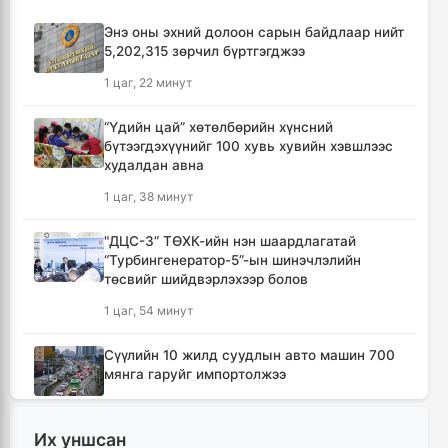
Энэ оны эхний долоон сарын байдлаар нийт
5,202,315 зөрчил бүртгэгджээ
1 цаг, 22 минут
“Үдийн цай” хөтөлбөрийн хүнсний
бүтээгдэхүүнийг 100 хувь хувийн хэвшлээс
худалдан авна
1 цаг, 38 минут
"ДЦС-3” ТӨХК-ийн нэн шаардлагатай
“Турбингенератор-5”-ын шинэчлэлийн
төсвийг шийдвэрлэхээр болов
1 цаг, 54 минут
Сүүлийн 10 жилд суудлын авто машин 700
мянга гаруйг импортолжээ
1 цаг, 59 минут
Их уншсан