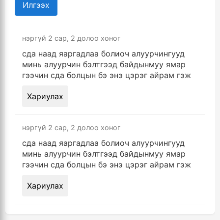
Илгээх
нэргүй
2 сар, 2 долоо хоног
сда наад яаргадлаа болиоч алуурчингууд
минь алуурчин бэлтгээд байдынмуу ямар
гээчин сда болцын бэ энэ цэрэг айрам гэж
Хариулах
нэргүй
2 сар, 2 долоо хоног
сда наад яаргадлаа болиоч алуурчингууд
минь алуурчин бэлтгээд байдынмуу ямар
гээчин сда болцын бэ энэ цэрэг айрам гэж
Хариулах