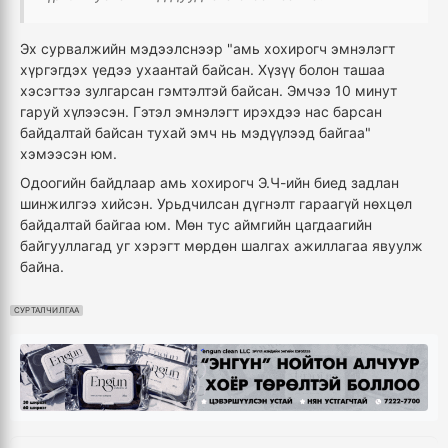
Эх сурвалжийн мэдээлснээр "амь хохирогч эмнэлэгт
хүргэгдэх үедээ ухаантай байсан. Хүзүү болон ташаа
хэсэгтээ зулгарсан гэмтэлтэй байсан. Эмчээ 10 минут
гаруй хүлээсэн. Гэтэл эмнэлэгт ирэхдээ нас барсан
байдалтай байсан тухай эмч нь мэдүүлээд байгаа"
хэмээсэн юм.
Одоогийн байдлаар амь хохирогч Э.Ч-ийн биед задлан
шинжилгээ хийсэн. Урьдчилсан дүгнэлт гараагүй нөхцөл
байдалтай байгаа юм. Мөн тус аймгийн цагдаагийн
байгууллагад уг хэрэгт мөрдөн шалгах ажиллагаа явуулж
байна.
СУРТАЛЧИЛГАА