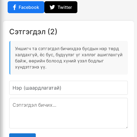
Facebook
Twitter
Сэтгэгдэл (2)
Уншигч та сэтгэгдэл бичихдээ бусдын нэр төрд
халдахгүй, ёс бус, бүдүүлэг үг хэллэг ашиглахгүй
байж, өөрийн болоод хүний үзэл бодлыг
хүндэтгэнэ үү.