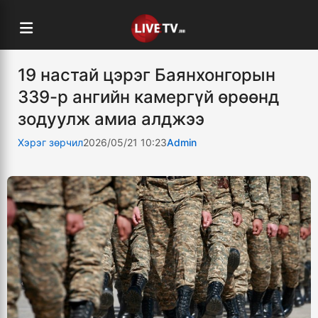
19 настай цэрэг Баянхонгорын
339-р ангийн камергүй өрөөнд
зодуулж амиа алджээ
Хэрэг зөрчил
2026/05/21 10:23
Admin