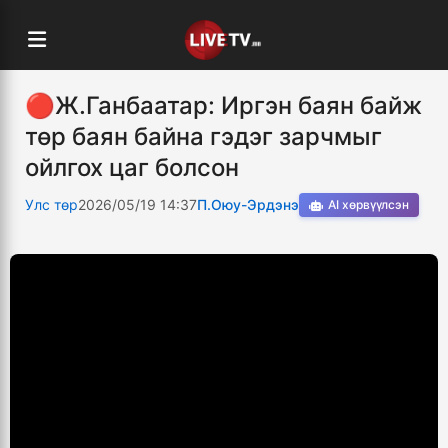
🔴Ж.Ганбаатар: Иргэн баян байж
төр баян байна гэдэг зарчмыг
ойлгох цаг болсон
Улс төр
2026/05/19 14:37
П.Оюу-Эрдэнэ
AI хөрвүүлсэн