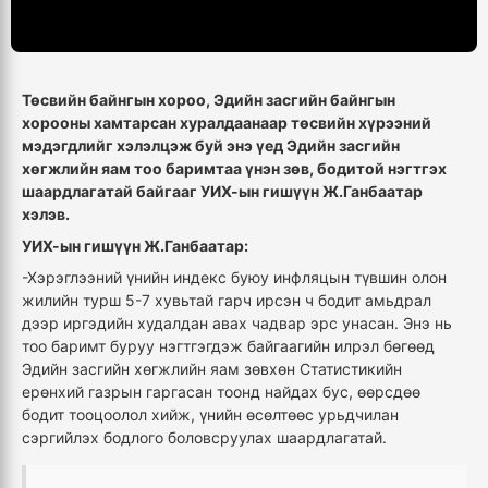
Төсвийн байнгын хороо, Эдийн засгийн байнгын
хорооны хамтарсан хуралдаанаар төсвийн хүрээний
мэдэгдлийг хэлэлцэж буй энэ үед Эдийн засгийн
хөгжлийн яам тоо баримтаа үнэн зөв, бодитой нэгтгэх
шаардлагатай байгааг УИХ-ын гишүүн Ж.Ганбаатар
хэлэв.
УИХ-ын гишүүн Ж.Ганбаатар:
-Хэрэглээний үнийн индекс буюу инфляцын түвшин олон
жилийн турш 5-7 хувьтай гарч ирсэн ч бодит амьдрал
дээр иргэдийн худалдан авах чадвар эрс унасан. Энэ нь
тоо баримт буруу нэгтгэгдэж байгаагийн илрэл бөгөөд
Эдийн засгийн хөгжлийн яам зөвхөн Статистикийн
ерөнхий газрын гаргасан тоонд найдах бус, өөрсдөө
бодит тооцоолол хийж, үнийн өсөлтөөс урьдчилан
сэргийлэх бодлого боловсруулах шаардлагатай.