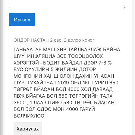
Илгээх
ӨНДӨР НАСТАН
2 сар, 2 долоо хоног
ГАНБААТАР МАШ ЗӨВ ТАЙЛБАРЛАЖ БАЙНА
ШҮҮ. ИНФЛЯЦИА ЗӨВ ТОООЦООЛОХ
ХЭРЭГТЭЙ . БОДИТ БАЙДАЛ ДЭЭР 7-8 %
БУС СҮҮЛИЙН 5 ЖИЛЙИН ДОТОР
МӨНГӨНИЙ ХАНШ ОЛОН ДАХИН УНАСАН
ШҮҮ. ТУХАЙЛБАЛ 2019 ОНД 1КГ ГУРИЛ 650
ТӨГРӨГ БЙАСАН БОЛ 4000 ХОЛ ДАВААД
ЯВЖ БЙАГАА БОЛ 650 ТӨГРӨГИЙН ТАЛХ
3600 , 1 ЛААЗ ПИВО 580 ТӨГРӨГ БЙАСАН
БОЛ БОЛ ОДОО МӨН 4000 ГАРУЙ
БОЛЧИХЛОО
Хариулах