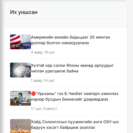
12 цаг, 9 минут
Их уншсан
УИХ-ын гишүүд БНСУ-ын Үндэсний
Ассамблейн гишүүдийг хүлээн авч уулзлаа
12 цаг, 34 минут
Америкийн визийн барьцааг 20 мянган
доллар болгон нэмэгдүүлжээ
Мексикийн ТикТок-чин шууд
4 өдөр, 16 цаг
дамжуулалтын үеэр буудуулж амиа алджээ
13 цаг, 1 минут
Хүчтэй хар салхи Японы өмнөд арлуудыг
чиглэн урагшилж байна
Кумамотогийн газар хөдлөлтийн улмаас
1 өдөр, 14 цаг
амиа алдагсдын тоо 38-д хүрчээ
13 цаг, 52 минут
🔴“Урьханы” гэх Б.Чинбат хамтарч ажиллах
нэрээр бусдын бизнесийг дээрэмджээ
Төр хувийн хэвшлийн түншлэлээр нийслэлд
17 цаг, 9 минут
хэрэгжүүлэх төслийн жагсаалтад өөрчлөлт
оруулах тухай хэлэлцэж байна
Хойд Солонгосын пуужингийн анги ОХУ-ын
14 цаг, 3 минут
баруун хэсэгт байршиж эхэллээ