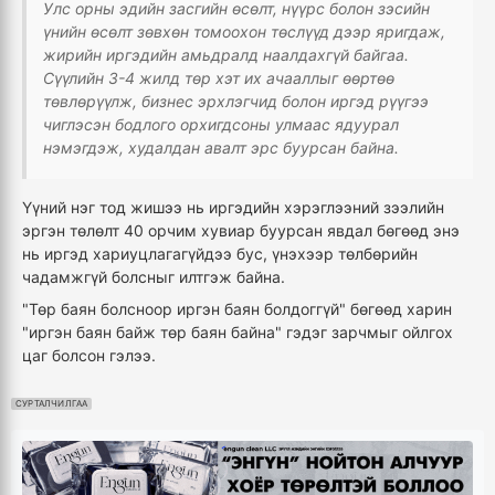
Улс орны эдийн засгийн өсөлт, нүүрс болон зэсийн
үнийн өсөлт зөвхөн томоохон төслүүд дээр яригдаж,
жирийн иргэдийн амьдралд наалдахгүй байгаа.
Сүүлийн 3-4 жилд төр хэт их ачааллыг өөртөө
төвлөрүүлж, бизнес эрхлэгчид болон иргэд рүүгээ
чиглэсэн бодлого орхигдсоны улмаас ядуурал
нэмэгдэж, худалдан авалт эрс буурсан байна.
Үүний нэг тод жишээ нь иргэдийн хэрэглээний зээлийн
эргэн төлөлт 40 орчим хувиар буурсан явдал бөгөөд энэ
нь иргэд хариуцлагагүйдээ бус, үнэхээр төлбөрийн
чадамжгүй болсныг илтгэж байна.
"Төр баян болсноор иргэн баян болдоггүй" бөгөөд харин
"иргэн баян байж төр баян байна" гэдэг зарчмыг ойлгох
цаг болсон гэлээ.
СУРТАЛЧИЛГАА