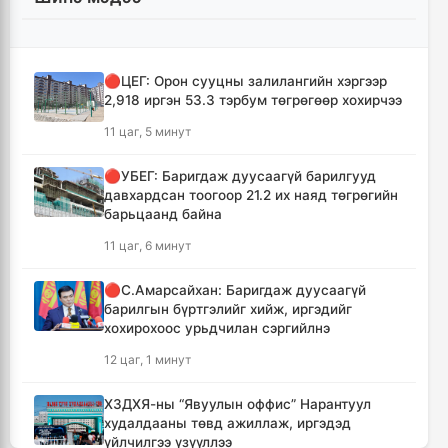
🔴ЦЕГ: Орон сууцны залилангийн хэргээр
2,918 иргэн 53.3 тэрбум төгрөгөөр хохирчээ
11 цаг, 5 минут
🔴УБЕГ: Баригдаж дуусаагүй барилгууд
давхардсан тоогоор 21.2 их наяд төгрөгийн
барьцаанд байна
11 цаг, 6 минут
🔴С.Амарсайхан: Баригдаж дуусаагүй
барилгын бүртгэлийг хийж, иргэдийг
хохирохоос урьдчилан сэргийлнэ
12 цаг, 1 минут
ХЗДХЯ-ны “Явуулын оффис” Нарантуул
худалдааны төвд ажиллаж, иргэдэд
үйлчилгээ үзүүллээ