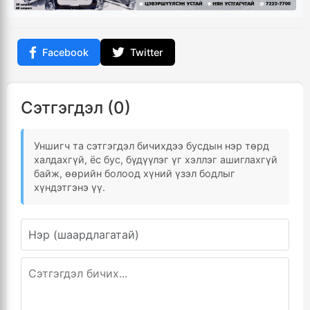
Facebook
Twitter
Сэтгэгдэл (0)
Уншигч та сэтгэгдэл бичихдээ бусдын нэр төрд
халдахгүй, ёс бус, бүдүүлэг үг хэллэг ашиглахгүй
байж, өөрийн болоод хүний үзэл бодлыг
хүндэтгэнэ үү.