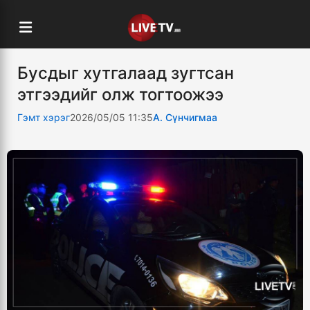
Бусдыг хутгалаад зугтсан
этгээдийг олж тогтоожээ
Гэмт хэрэг
2026/05/05 11:35
А. Сүнчигмаа