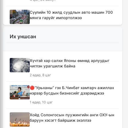
Сүүлийн 10 жилд суудлын авто машин 700
мянга гаруйг импортолжээ
4 цаг, 29 минут
Их уншсан
Монгол Улсын гадаад валютын нөөц анх
удаа 7.9 тэрбум ам.долларт хүрлээ
4 цаг, 35 минут
Хүчтэй хар салхи Японы өмнөд арлуудыг
чиглэн урагшилж байна
Өмнөд Солонгост хэт халууны улмаас амиа
алдсан хүний тоо 23-т хүржээ
2 өдөр, 8 цаг
4 цаг, 44 минут
🔴“Урьханы” гэх Б.Чинбат хамтарч ажиллах
нэрээр бусдын бизнесийг дээрэмджээ
Шатахуун дамлан борлуулсан хоёр
зөрчлийг илрүүлэн шалгаж байна
1 өдөр, 10 цаг
5 цаг, 9 минут
Хойд Солонгосын пуужингийн анги ОХУ-ын
баруун хэсэгт байршиж эхэллээ
Дональд Трамп АНУ-д төрсөн хүүхдэд
иргэншил олгохыг хязгаарлах шийдвэр