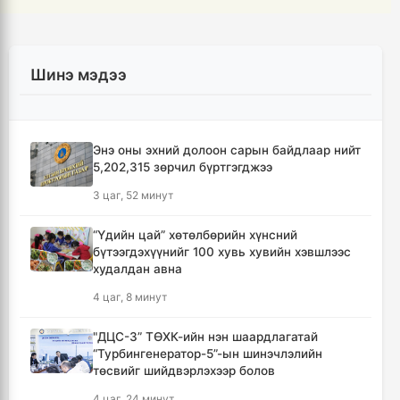
Шинэ мэдээ
Энэ оны эхний долоон сарын байдлаар нийт
5,202,315 зөрчил бүртгэгджээ
3 цаг, 52 минут
“Үдийн цай” хөтөлбөрийн хүнсний
бүтээгдэхүүнийг 100 хувь хувийн хэвшлээс
худалдан авна
4 цаг, 8 минут
"ДЦС-3” ТӨХК-ийн нэн шаардлагатай
“Турбингенератор-5”-ын шинэчлэлийн
төсвийг шийдвэрлэхээр болов
4 цаг, 24 минут