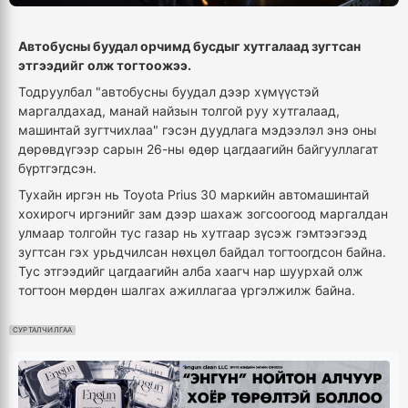
Автобусны буудал орчимд бусдыг хутгалаад зугтсан
этгээдийг олж тогтоожээ.
Тодруулбал "автобусны буудал дээр хүмүүстэй
маргалдахад, манай найзын толгой руу хутгалаад,
машинтай зугтчихлаа" гэсэн дуудлага мэдээлэл энэ оны
дөрөвдүгээр сарын 26-ны өдөр цагдаагийн байгууллагат
бүртгэгдсэн.
Тухайн иргэн нь Toyota Prius 30 маркийн автомашинтай
хохирогч иргэнийг зам дээр шахаж зогсоогоод маргалдан
улмаар толгойн тус газар нь хутгаар зүсэж гэмтээгээд
зугтсан гэх урьдчилсан нөхцөл байдал тогтоогдсон байна.
Тус этгээдийг цагдаагийн алба хаагч нар шуурхай олж
тогтоон мөрдөн шалгах ажиллагаа үргэлжилж байна.
СУРТАЛЧИЛГАА