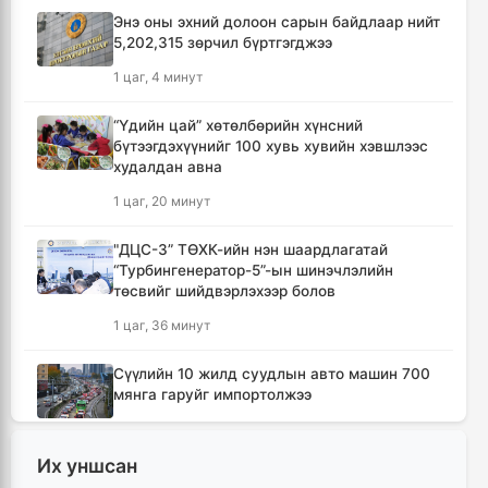
Энэ оны эхний долоон сарын байдлаар нийт
5,202,315 зөрчил бүртгэгджээ
1 цаг, 4 минут
“Үдийн цай” хөтөлбөрийн хүнсний
бүтээгдэхүүнийг 100 хувь хувийн хэвшлээс
худалдан авна
1 цаг, 20 минут
"ДЦС-3” ТӨХК-ийн нэн шаардлагатай
“Турбингенератор-5”-ын шинэчлэлийн
төсвийг шийдвэрлэхээр болов
1 цаг, 36 минут
Сүүлийн 10 жилд суудлын авто машин 700
мянга гаруйг импортолжээ
1 цаг, 40 минут
Их уншсан
Монгол Улсын гадаад валютын нөөц анх