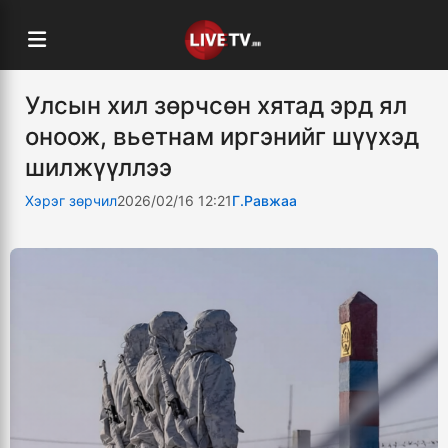
Улсын хил зөрчсөн хятад эрд ял
оноож, вьетнам иргэнийг шүүхэд
шилжүүллээ
Хэрэг зөрчил
2026/02/16 12:21
Г.Равжаа