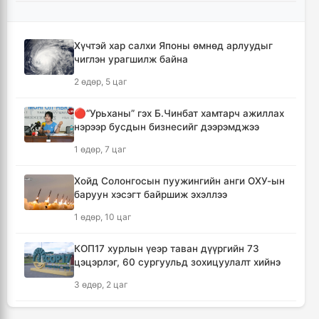
удаа 7.9 тэрбум ам.долларт хүрлээ
1 цаг, 47 минут
Хүчтэй хар салхи Японы өмнөд арлуудыг
чиглэн урагшилж байна
Өмнөд Солонгост хэт халууны улмаас амиа
алдсан хүний тоо 23-т хүржээ
2 өдөр, 5 цаг
1 цаг, 55 минут
🔴“Урьханы” гэх Б.Чинбат хамтарч ажиллах
нэрээр бусдын бизнесийг дээрэмджээ
Шатахуун дамлан борлуулсан хоёр
зөрчлийг илрүүлэн шалгаж байна
1 өдөр, 7 цаг
2 цаг, 21 минут
Хойд Солонгосын пуужингийн анги ОХУ-ын
баруун хэсэгт байршиж эхэллээ
Дональд Трамп АНУ-д төрсөн хүүхдэд
иргэншил олгохыг хязгаарлах шийдвэр
1 өдөр, 10 цаг
гаргав
3 цаг, 6 минут
КОП17 хурлын үеэр таван дүүргийн 73
цэцэрлэг, 60 сургуульд зохицуулалт хийнэ
Тайландын Дебсирин Нонтхабури
3 өдөр, 2 цаг
сургуульд зэвсэгт халдлага гарч есөн хүн
амиа алдлаа
ТАНИЛЦ: Наймдугаар сард олгох нийгмийн