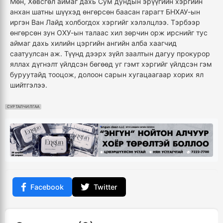
Мөн, Хөвсгөл аймаг дахь Сум дундын эрүүгийн хэргийн
анхан шатны шүүхэд өнгөрсөн баасан гарагт БНХАУ-ын
иргэн Ван Лайд холбогдох хэргийг хэлэлцлээ. Тэрбээр
өнгөрсөн зун ОХУ-ын талаас хил зөрчин орж ирснийг тус
аймаг дахь хилийн цэргийн ангийн алба хаагчид
саатуулсан аж. Түүнд дээрх зүйл заалтын дагуу прокурор
яллах дүгнэлт үйлдсэн бөгөөд уг гэмт хэргийг үйлдсэн гэм
буруутайд тооцож, долоон сарын хугацаагаар хорих ял
шийтгэлээ.
СУРТАЛЧИЛГАА
Facebook
Twitter