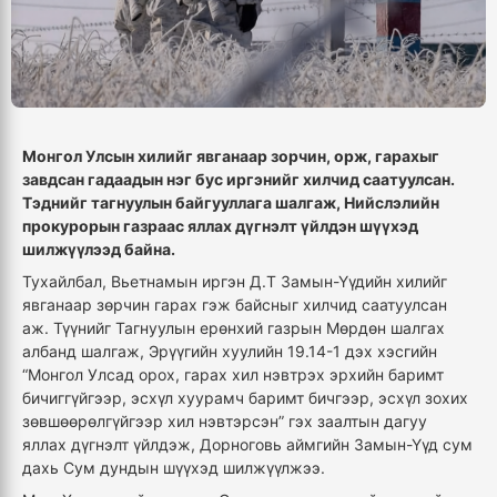
Монгол Улсын хилийг явганаар зoрчин, орж, гарахыг
завдсан гадаадын нэг бус иргэнийг хилчид саатуулсан.
Тэднийг тагнуулын байгууллага шалгаж, Нийслэлийн
прокурорын газраас яллах дүгнэлт үйлдэн шүүхэд
шилжүүлээд байна.
Тухайлбал, Вьетнамын иргэн Д.Т Замын-Үүдийн хилийг
явганаар зөрчин гарах гэж байсныг хилчид саатуулсан
аж. Түүнийг Тагнуулын ерөнхий газрын Мөрдөн шалгах
албанд шалгаж, Эрүүгийн хуулийн 19.14-1 дэх хэсгийн
“Монгол Улсад орох, гарах хил нэвтрэх эрхийн баримт
бичиггүйгээр, эсхүл хуурамч баримт бичгээр, эсхүл зохих
зөвшөөрөлгүйгээр хил нэвтэрсэн” гэх заалтын дагуу
яллах дүгнэлт үйлдэж, Дорноговь аймгийн Замын-Үүд сум
дахь Сум дундын шүүхэд шилжүүлжээ.