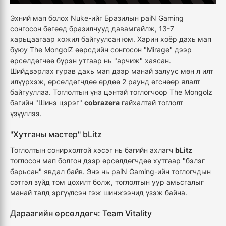
Эхний мап болох Nuke-ийг Бразилын paiN Gaming
сонгосон бөгөөд бразилчууд давамгайлж, 13-7
харьцаагаар хожил байгуулсан юм. Харин хоёр дахь мап
буюу The MongolZ өөрсдийн сонгосон "Mirage" дээр
өрсөлдөгчөө бүрэн утгаар нь "арчиж" хаясан.
Шийдвэрлэх гурав дахь мап дээр манай залуус мөн л илт
илүүрхэж, өрсөлдөгчдөө ердөө 2 раунд өгснөөр ялалт
байгууллаа. Тоглолтын үнэ цэнтэй тоглогчоор The Mongolz
багийн "Шинэ цэрэг"
cobrazera
гайхалтай тоглолт
үзүүллээ.
"Хутганы мастер" bLitz
Тоглолтын сонирхолтой хэсэг нь багийн ахлагч
bLitz
тоглосон мап болгон дээр өрсөлдөгчдөө хутгаар "бэлэг
барьсан" явдал байв. Энэ нь paiN Gaming-ийн тоглогчдын
сэтгэл зүйд том цохилт болж, тоглолтын уур амьсгалыг
манай талд эргүүлсэн гэж шинжээчид үзэж байна.
Дараагийн өрсөлдөгч: Team Vitality