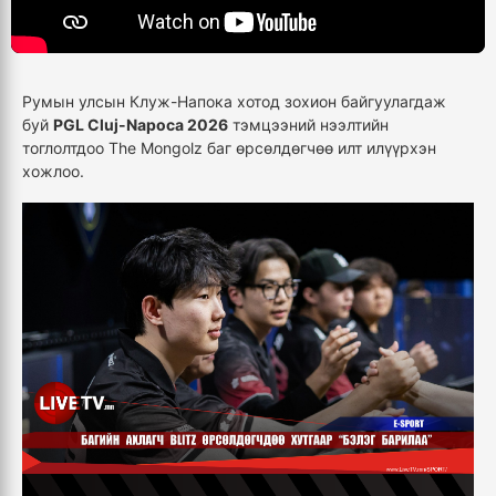
Румын улсын Клуж-Напока хотод зохион байгуулагдаж
буй
PGL Cluj-Napoca 2026
тэмцээний нээлтийн
тоглолтдоо The Mongolz баг өрсөлдөгчөө илт илүүрхэн
хожлоо.