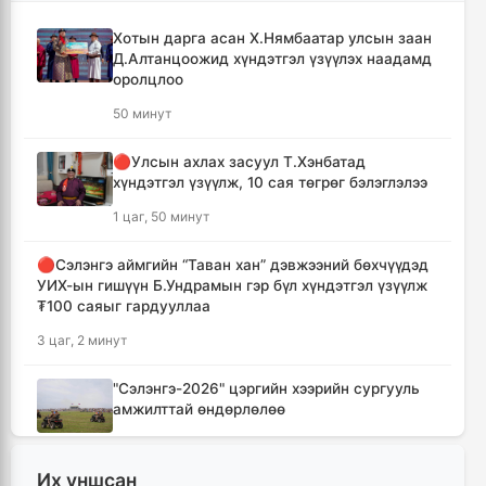
Хотын дарга асан Х.Нямбаатар улсын заан
Д.Алтанцоожид хүндэтгэл үзүүлэх наадамд
оролцлоо
50 минут
🔴Улсын ахлах засуул Т.Хэнбатад
хүндэтгэл үзүүлж, 10 сая төгрөг бэлэглэлээ
1 цаг, 50 минут
🔴Сэлэнгэ аймгийн “Таван хан” дэвжээний бөхчүүдэд
УИХ-ын гишүүн Б.Ундрамын гэр бүл хүндэтгэл үзүүлж
₮100 саяыг гардууллаа
3 цаг, 2 минут
"Сэлэнгэ-2026" цэргийн хээрийн сургууль
амжилттай өндөрлөлөө
4 цаг, 35 минут
Их уншсан