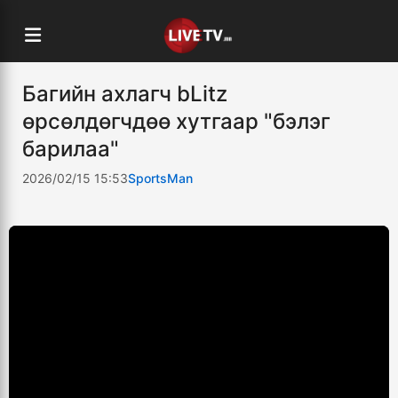
Багийн ахлагч bLitz
өрсөлдөгчдөө хутгаар "бэлэг
барилаа"
2026/02/15 15:53
SportsMan