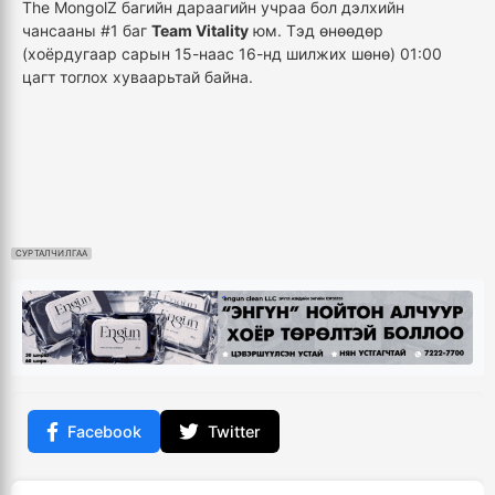
The MongolZ багийн дараагийн учраа бол дэлхийн
чансааны #1 баг
Team Vitality
юм. Тэд өнөөдөр
(хоёрдугаар сарын 15-наас 16-нд шилжих шөнө) 01:00
цагт тоглох хуваарьтай байна.
СУРТАЛЧИЛГАА
Facebook
Twitter