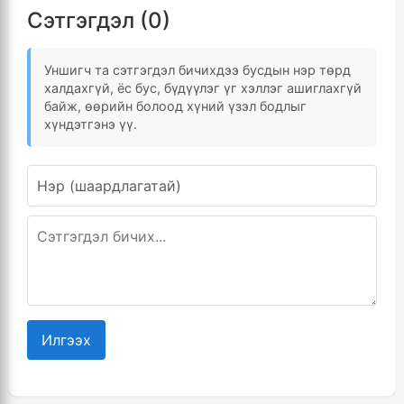
Сэтгэгдэл (0)
Уншигч та сэтгэгдэл бичихдээ бусдын нэр төрд
халдахгүй, ёс бус, бүдүүлэг үг хэллэг ашиглахгүй
байж, өөрийн болоод хүний үзэл бодлыг
хүндэтгэнэ үү.
Илгээх