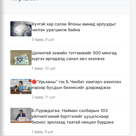
Хотын захын хорооллуудад бизнес
эрхлэгчдээ дэмжих инкубатор төвүүдийг
байгуулна
5 цаг, 6 минут
Хүчтэй хар салхи Японы өмнөд арлуудыг
чиглэн урагшилж байна
Даян аварга цолны мялаалга наадамд
3 өдөр, 9 цаг
түрүүлсэн бөхийг 20 сая төгрөгөөр байлна
8 цаг, 2 минут
Цалинтай ээжийн тэтгэмжийг 500 мянгад
хүргэх өргөдөлд санал авч эхэлжээ
🔴Н.Учрал: Засгийн газар шатахууны
1 өдөр, 10 цаг
нөөцийг 60 хоногт хүргэж, үнийн өсөлтийн
шокоос иргэдээ хамгаална
🔴“Урьханы” гэх Б.Чинбат хамтарч ажиллах
9 цаг, 39 минут
нэрээр бусдын бизнесийг дээрэмджээ
2 өдөр, 11 цаг
"Дельфин" хар салхи Японы өмнөд
арлуудыг дайрч ихээхэн хохирол учрууллаа
Б.Пүрэвдагва: Найман салбарын 103
12 цаг, 23 минут
үйлчилгээний бүртгэлийг цуцалснаар
бизнес эрхлэхэд таатай нөхцөл бүрдэнэ
АНУ-ын Сенат Оросын эсрэг хориг арга
1 өдөр, 9 цаг
хэмжээ авах хуулийн төслийг баталлаа