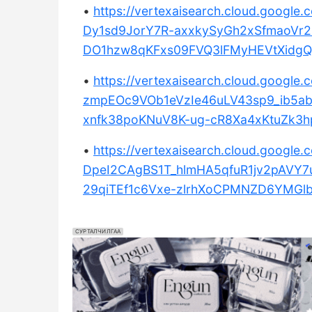
•
https://vertexaisearch.cloud.googl
Dy1sd9JorY7R-axxkySyGh2xSfmaoVr2
DO1hzw8qKFxs09FVQ3lFMyHEVtXidg
•
https://vertexaisearch.cloud.googl
zmpEOc9VOb1eVzIe46uLV43sp9_ib5a
xnfk38poKNuV8K-ug-cR8Xa4xKtuZk3
•
https://vertexaisearch.cloud.googl
DpeI2CAgBS1T_hlmHA5qfuR1jv2pAVY7
29qiTEf1c6Vxe-zlrhXoCPMNZD6YMG
СУРТАЛЧИЛГАА