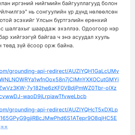
улан иргэний нийгмийн байгууллагууд болон
үйлчилгээ" нь сонгуулийн үр дүнд нөлөөлсөн
оотой эсэхийг Улсын бүртгэлийн ерөнхий
ас шалгахыг шаардаж эхэллээ. Одоогоор нэр
ар хийгээгүй байгаа ч энэ асуудал хууль
 төвд зүй ёсоор орж байна.
e.com/grounding-api-redirect/AUZIYQH1GaLcUMv
NLNOWRYa1wfnOox58n7jCIMnYXXOCutGMYi
ZwVz3KW-7y182he6zKF0VBdjPmWZ0Tbr-oIXz
cvwwDJ-waoD9jLrpiawTfvweLbcb
e.com/grounding-api-redirect/AUZIYQHcT5xDXLp
A165GPyG9gjiRBcJMwPhd6S1ATepr9O8qjHC5E
g==