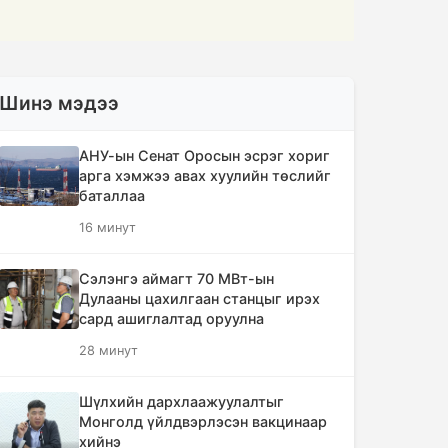
Шинэ мэдээ
АНУ-ын Сенат Оросын эсрэг хориг
арга хэмжээ авах хуулийн төслийг
баталлаа
16 минут
Сэлэнгэ аймагт 70 МВт-ын
Дулааны цахилгаан станцыг ирэх
сард ашиглалтад оруулна
28 минут
Шүлхийн дархлаажуулалтыг
Монголд үйлдвэрлэсэн вакцинаар
хийнэ