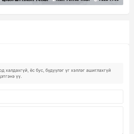
д халдахгүй, ёс бус, бүдүүлэг үг хэллэг ашиглахгүй
этгэнэ үү.