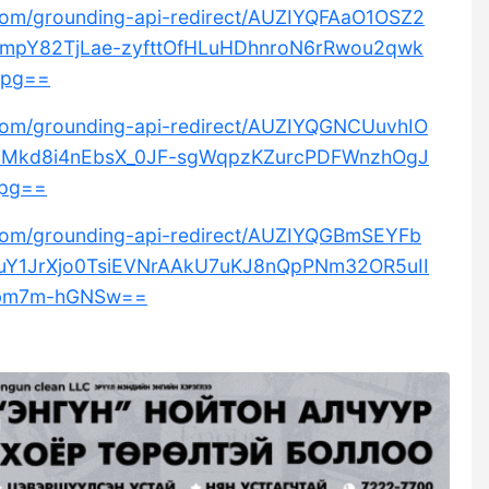
e.com/grounding-api-redirect/AUZIYQFAaO1OSZ2
mpY82TjLae-zyfttOfHLuHDhnroN6rRwou2qwk
Qpg==
e.com/grounding-api-redirect/AUZIYQGNCUuvhIO
bMkd8i4nEbsX_0JF-sgWqpzKZurcPDFWnzhOgJ
hpg==
e.com/grounding-api-redirect/AUZIYQGBmSEYFb
uY1JrXjo0TsiEVNrAAkU7uKJ8nQpPNm32OR5uII
lbm7m-hGNSw==