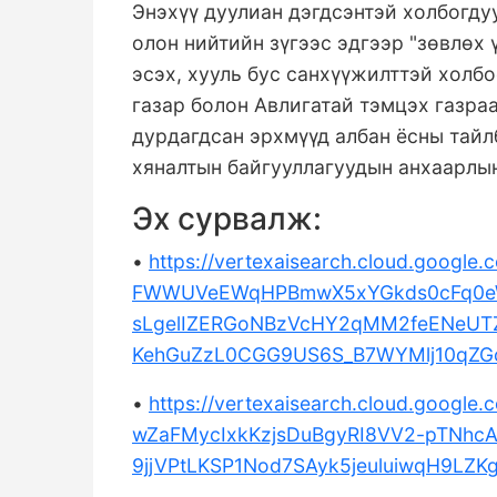
Энэхүү дуулиан дэгдсэнтэй холбогду
олон нийтийн зүгээс эдгээр "зөвлөх 
эсэх, хууль бус санхүүжилттэй холб
газар болон Авлигатай тэмцэх газра
дурдагдсан эрхмүүд албан ёсны тайлб
хяналтын байгууллагуудын анхаарлын
Эх сурвалж:
•
https://vertexaisearch.cloud.googl
FWWUVeEWqHPBmwX5xYGkds0cFq0eW
sLgelIZERGoNBzVcHY2qMM2feENeUT
KehGuZzL0CGG9US6S_B7WYMlj10qZG
•
https://vertexaisearch.cloud.googl
wZaFMycIxkKzjsDuBgyRI8VV2-pTNhc
9jjVPtLKSP1Nod7SAyk5jeuluiwqH9LZK