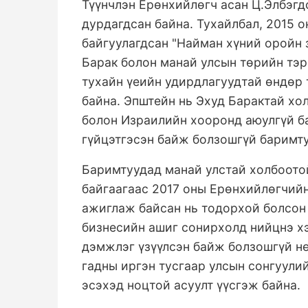
Түүнчлэн Ерөнхийлөгч асан Ц.Элбэгд
дурдагдсан байна. Тухайлбал, 2015 
байгуулагдсан "Найман хүний оройн 
Барак болон манай улсын төрийн тэр
тухайн үеийн удирдлагуудтай өндөр 
байна. Эпштейн нь Эхуд Барактай хо
болон Израилийн хооронд аюулгүй ба
гүйцэтгэсэн байж болзошгүй баримту
Баримтуудад манай улстай холбоотой
байгаагаас 2017 оны Ерөнхийлөгчийн
ажиглаж байсан нь тодорхой болсон 
бизнесийн ашиг сонирхолд нийцнэ х
дэмжлэг үзүүлсэн байж болзошгүй нө
гадны иргэн тусгаар улсын сонгуули
эсэхэд ноцтой асуулт үүсгэж байна.