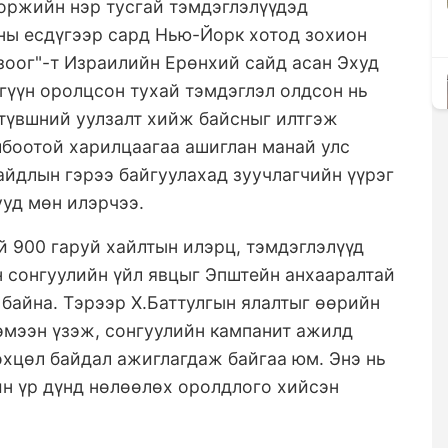
оржийн нэр тусгай тэмдэглэлүүдэд
оны есдүгээр сард Нью-Йорк хотод зохион
зоог"-т Израилийн Ерөнхий сайд асан Эхуд
гүүн оролцсон тухай тэмдэглэл олдсон нь
түвшний уулзалт хийж байсныг илтгэж
лбоотой харилцаагаа ашиглан манай улс
йдлын гэрээ байгуулахад зуучлагчийн үүрэг
уд мөн илэрчээ.
 900 гаруй хайлтын илэрц, тэмдэглэлүүд
 сонгуулийн үйл явцыг Эпштейн анхааралтай
байна. Тэрээр Х.Баттулгын ялалтыг өөрийн
эмээн үзэж, сонгуулийн кампанит ажилд
хцөл байдал ажиглагдаж байгаа юм. Энэ нь
йн үр дүнд нөлөөлөх оролдлого хийсэн