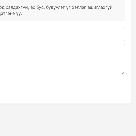
д халдахгүй, ёс бус, бүдүүлэг үг хэллэг ашиглахгүй
этгэнэ үү.