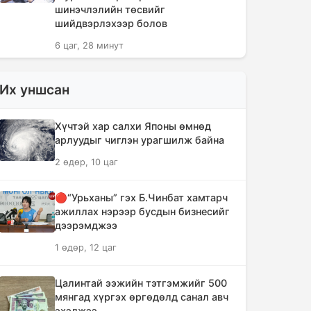
шинэчлэлийн төсвийг
шийдвэрлэхээр болов
6 цаг, 28 минут
Сүүлийн 10 жилд суудлын авто
Их уншсан
машин 700 мянга гаруйг
импортолжээ
Хүчтэй хар салхи Японы өмнөд
6 цаг, 32 минут
арлуудыг чиглэн урагшилж байна
2 өдөр, 10 цаг
Монгол Улсын гадаад валютын
нөөц анх удаа 7.9 тэрбум
ам.долларт хүрлээ
🔴“Урьханы” гэх Б.Чинбат хамтарч
ажиллах нэрээр бусдын бизнесийг
6 цаг, 39 минут
дээрэмджээ
1 өдөр, 12 цаг
Өмнөд Солонгост хэт халууны
улмаас амиа алдсан хүний тоо 23-т
хүржээ
Цалинтай ээжийн тэтгэмжийг 500
мянгад хүргэх өргөдөлд санал авч
6 цаг, 47 минут
эхэлжээ