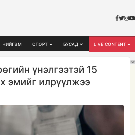
НИЙГЭМ
СПОРТ
БУСАД
LIVE CONTENT
СУ
рөгийн үнэлгээтэй 15
х эмийг илрүүлжээ