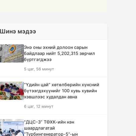
Шинэ мэдээ
Энэ оны эхний долоон сарын
байдлаар нийт 5,202,315 зөрчил
бүртгэгджээ
5 цаг, 56 минут
“Үдийн цай” хөтөлбөрийн хүнсний
бүтээгдэхүүнийг 100 хувь хувийн
хэвшлээс худалдан авна
6 цаг, 12 минут
"ДЦС-3” ТӨХК-ийн нэн
шаардлагатай
“Турбингенератор-5”-ын