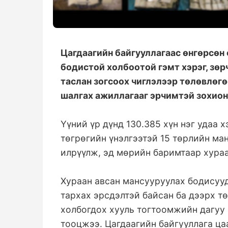
Цагдаагийн байгууллагаас өнгөрсөн 
бодистой холбоотой гэмт хэрэг, зөр
таслан зогсоох чиглэлээр төлөвлөгө
шалгах ажиллагааг эрчимтэй зохион
Үүний үр дүнд 130.385 хүн нэг удаа 
төгрөгийн үнэлгээтэй 15 төрлийн ма
илрүүлж, эд мөрийн баримтаар хураа
Хураан авсан мансууруулах бодисууд
тархах эрсдэлтэй байсан ба дээрх т
холбогдох хууль тогтоомжийн дагуу 
тооцжээ. Цагдаагийн байгууллага ца