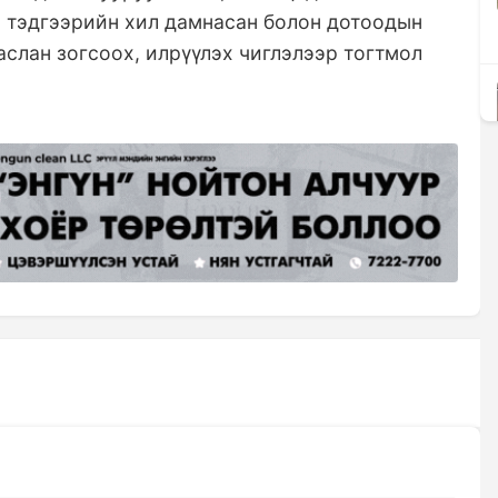
, тэдгээрийн хил дамнасан болон дотоодын
аслан зогсоох, илрүүлэх чиглэлээр тогтмол