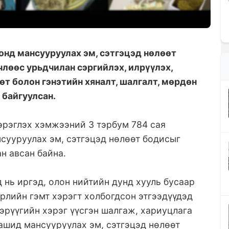
онд мансууруулах эм, сэтгэцэд нөлөөт
члөөс урьдчилан сэргийлэх, илрүүлэх,
өт болон гэнэтийн хяналт, шалгалт, мөрдөн
 байгуулсан.
хэрэглэх хэмжээний 3 тэрбум 784 сая
нсууруулах эм, сэтгэцэд нөлөөт бодисыг
н авсан байна.
 нь иргэд, олон нийтийн дунд хууль бусаар
өрлийн гэмт хэрэгт холбогдсон этгээдүүдэд
эрүүгийн хэрэг үүсгэн шалгаж, хариуцлага
ашид мансууруулах эм, сэтгэцэд нөлөөт