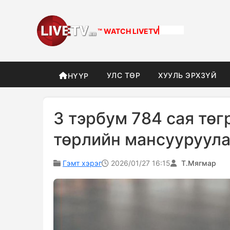
™ WATCH
LIVETV
УЛС ТӨР
ХУУЛЬ ЭРХЗҮЙ
НҮҮР
3 тэрбум 784 сая төг
төрлийн мансууруула
Гэмт хэрэг
2026/01/27 16:15
Т.Мягмар