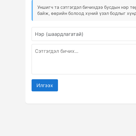
Уншигч та сэтгэгдэл бичихдээ бусдын нэр төр
байж, өөрийн болоод хүний үзэл бодлыг хүнд
Илгээх