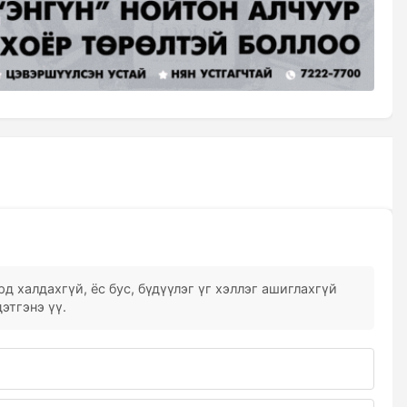
д халдахгүй, ёс бус, бүдүүлэг үг хэллэг ашиглахгүй
этгэнэ үү.