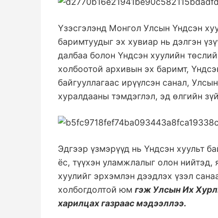
Үзэсгэлэнд Монгол Улсын Үндсэн хуу
баримтуудыг эх хувиар нь дэлгэн үз
далбаа болон Үндсэн хуулийн төслий
холбоотой архивын эх баримт, Үндсэ
байгууллагаас ирүүлсэн санал, Улсы
хуралдааны тэмдэглэл, эд өлгийн зү
Эдгээр үзмэрүүд нь Үндсэн хуульт ба
ёс, түүхэн уламжлалыг олон нийтэд, 
хуулийг эрхэмлэн дээдлэх үзэл санаа
холбогдолтой юм
гэж Улсын Их Хурл
харилцах газраас мэдээллээ.