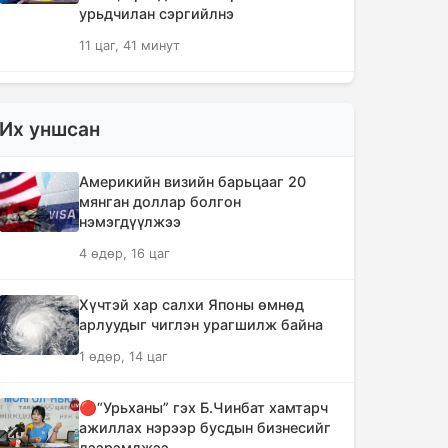
урьдчилан сэргийлнэ
11 цаг, 41 минут
ХЗДХЯ-ны “Явуулын оффис”
Нарантуул худалдааны төвд
Их уншсан
ажиллаж, иргэдэд үйлчилгээ
үзүүллээ
Америкийн визийн барьцааг 20
11 цаг, 49 минут
мянган доллар болгон
нэмэгдүүлжээ
УИХ-ын гишүүд БНСУ-ын Үндэсний
4 өдөр, 16 цаг
Ассамблейн гишүүдийг хүлээн авч
уулзлаа
Хүчтэй хар салхи Японы өмнөд
12 цаг, 14 минут
арлуудыг чиглэн урагшилж байна
1 өдөр, 14 цаг
Мексикийн ТикТок-чин шууд
дамжуулалтын үеэр буудуулж амиа
алджээ
🔴“Урьханы” гэх Б.Чинбат хамтарч
ажиллах нэрээр бусдын бизнесийг
12 цаг, 41 минут
дээрэмджээ