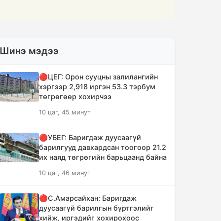
Шинэ мэдээ
🔴ЦЕГ: Орон сууцны залилангийн
хэргээр 2,918 иргэн 53.3 тэрбум
төгрөгөөр хохирчээ
10 цаг, 45 минут
🔴УБЕГ: Баригдаж дуусаагүй
барилгууд давхардсан тоогоор 21.2
их наяд төгрөгийн барьцаанд байна
10 цаг, 46 минут
🔴С.Амарсайхан: Баригдаж
дуусаагүй барилгын бүртгэлийг
хийж, иргэдийг хохирохоос