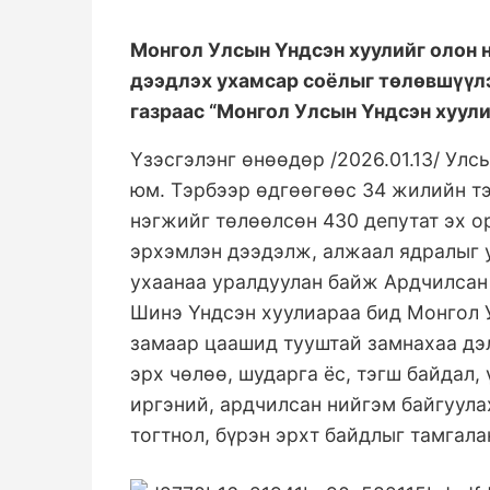
Монгол Улсын Үндсэн
хуулийг олон 
дээдлэх
ухамсар соёлыг төлөвшүүл
газраас “Монгол Улсын Үндсэн хуули
Үзэсгэлэнг өнөөдөр /2026.01.13/ Улс
юм. Тэрбээр ө
дг
өө
г
өө
с
34
жилийн т
нэгжийг төлөөлсөн 430 депутат
эх о
эрхэмлэн дээдэлж, алжаал ядралыг 
ухаанаа уралдуулан байж
Ардчилсан
Шинэ Үндсэн хуулиараа бид Монгол 
замаар цаашид тууштай замнахаа дэл
эрх чөлөө, шударга ёс, тэгш байдал,
иргэний, ардчилсан нийгэм байгуула
тогтнол, бүрэн эрхт байдлыг тамгала