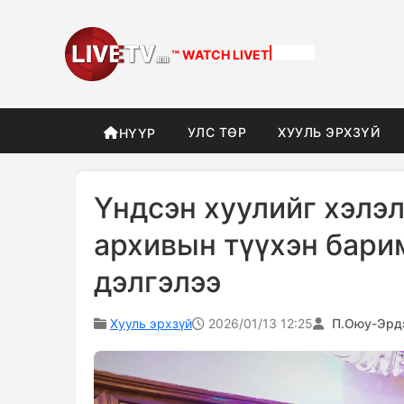
™ WATCH
DIFFERENT
УЛС ТӨР
ХУУЛЬ ЭРХЗҮЙ
НҮҮР
Үндсэн хуулийг хэлэл
архивын түүхэн бари
дэлгэлээ
Хууль эрхзүй
2026/01/13 12:25
П.Оюу-Эрд