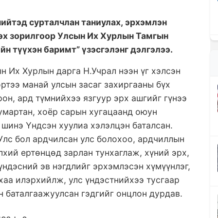
нийтэд сурталчла
н
таниулах,
эрхэмлэн
эх
зорилгоор Улсын Их Хурлын Тамгын
йн түүхэн баримт” үзэсгэлэнг
дэлгэлээ
.
ын Их Хурлын дарга Н.Учрал нээн
үг хэлсэн
эртээ
манай улсын засаг захиргааны бүх
рон, ард т
ү
мнийхээ язгуур эрх ашгийг гүнээ
умартан,
хоёр сарын хугацаанд
оюун
 шинэ
Ү
ндсэн хуули
а
хэлэлцэн баталсан
.
Улс бол ардчилсан улс болохоо, ардчиллын
хий ертөнцөд зарлан тунхаглаж, хүний эрх,
 үндэсний эв нэгдлийг эрхэмлэсэн хүмүүнлэг,
хаа илэрхийлж, улс үндэстнийхээ тусгаар
н баталгаажуулсан гэдгийг онцлон дурдав.