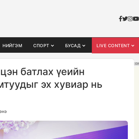
НИЙГЭМ
СПОРТ
БУСАД
LIVE CONTENT
СУ
цэн батлах үеийн
мтуудыг эх хувиар нь
энэ