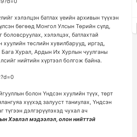
лийг хэлэлцэн батлах үеийн архивын түүхэн
үүлсэн бөгөөд Монгол Улсын Төрийн сүлд,
г боловсруулах, хэлэлцэх, батлахтай
н хуулийн төслийн хувилбарууд, иргэд,
н Бага Хурал, Ардын Их Хурлын чуулганы
йлсийг нийтийн хүртээл болгож байна.
йгууллын болон Үндсэн хуулийн түүх, төрт
ялангуяа хүүхэд залууст таниулах, Үндсэн
г түгээн дэлгэрүүлэхэд чухал ач
ын Хэвлэл мэдээлэл, олон нийттэй