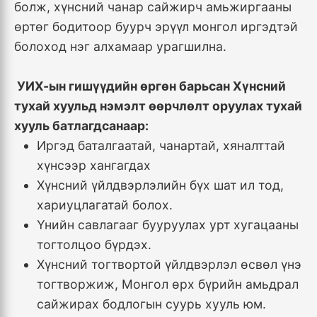
болж, хүнсний чанар сайжирч амьжиргааны
өртөг бодитоор буурч эрүүл монгол иргэдтэй
болоход нэг алхамаар урагшилна.
УИХ-ын гишүүдийн өргөн барьсан Хүнсний
тухай хуульд нэмэлт өөрчлөлт оруулах тухай
хууль батлагдсанаар:
Иргэд баталгаатай, чанартай, хяналттай
хүнсээр хангагдах
Хүнсний үйлдвэрлэлийн бүх шат ил тод,
хариуцлагатай болох.
Үнийн савлагааг бууруулах урт хугацааны
тогтолцоо бүрдэх.
Хүнсний тогтвортой үйлдвэрлэл өсвөл үнэ
тогтворжиж, Монгол өрх бүрийн амьдрал
сайжирах бодлогын суурь хууль юм.