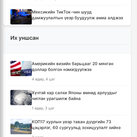
Мексикийн ТикТок-чин шууд
дамжуулалтын үеэр буудуулж амиа алджээ
1 цаг, 37 минут
Их уншсан
Кумамотогийн газар хөдлөлтийн улмаас
амиа алдагсдын тоо 38-д хүрчээ
2 цаг, 28 минут
Америкийн визийн барьцааг 20 мянган
доллар болгон нэмэгдүүлжээ
Төр хувийн хэвшлийн түншлэлээр нийслэлд
хэрэгжүүлэх төслийн жагсаалтад өөрчлөлт
4 өдөр, 4 цаг
оруулах тухай хэлэлцэж байна
2 цаг, 39 минут
Хүчтэй хар салхи Японы өмнөд арлуудыг
чиглэн урагшилж байна
Монгол Улсын сагсан бөмбөгийн эрэгтэй
1 өдөр, 3 цаг
шигшээ баг Япон улсыг зорилоо
3 цаг, 21 минут
КОП17 хурлын үеэр таван дүүргийн 73
цэцэрлэг, 60 сургуульд зохицуулалт хийнэ
Татварын өрийг барагдуулахдаа орлогын