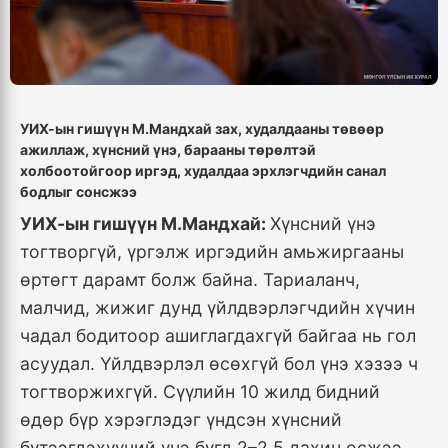
УИХ-ын гишүүн М.Мандхай зах, худалдааны төвөөр
ажиллаж, хүнсний үнэ, барааны төрөлтэй
холбоотойгоор иргэд, худалдаа эрхлэгчдийн санал
бодлыг сонсжээ
УИХ-ын гишүүн М.Мандхай:
Хүнсний үнэ
тогтворгүй, үргэлж иргэдийн амьжиргааны
өртөгт дарамт болж байна. Тариаланч,
малчид, жижиг дунд үйлдвэрлэгчдийн хүчин
чадал бодитоор ашиглагдахгүй байгаа нь гол
асуудал. Үйлдвэрлэл өсөхгүй бол үнэ хэзээ ч
тогтворжихгүй. Сүүлийн 10 жилд бидний
өдөр бүр хэрэглэдэг үндсэн хүнсний
бүтээгдэхүүний үнэ бүгд 2–2.5 дахин өсжээ.