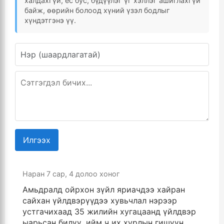
халдахгүй, ёс бус, бүдүүлэг үг хэллэг ашиглахгүй
байж, өөрийн болоод хүний үзэл бодлыг
хүндэтгэнэ үү.
Илгээх
Наран
7 сар, 4 долоо хоног
Амьдралд ойрхон зүйл яриачдээ хайран
сайхан үйлдвэрүүдээ хувьчлал нэрээр
устгачихаад 35 жилийн хугацаанд үйлдвэр
ыарьсан билүү .ийм ч их хурлын гишүүн