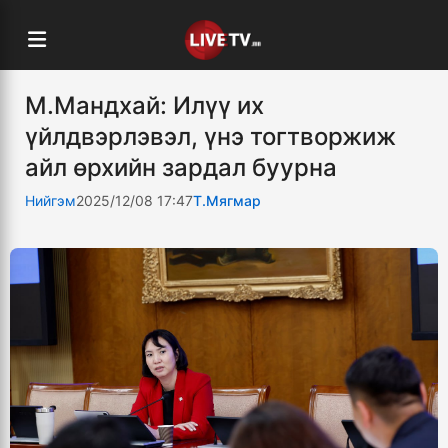
М.Мандхай: Илүү их
үйлдвэрлэвэл, үнэ тогтворжиж
айл өрхийн зардал буурна
Нийгэм
2025/12/08 17:47
Т.Мягмар