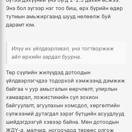
Энэ бол зүгээр нэг тоо биш, өрх бүрийн өдөр
тутмын амьжиргаанд шууд нөлөөлж буй
дарамт юм.
Илүү их үйлдвэрлэвэл, үнэ тогтворжиж
айл өрхийн зардал буурна.
Төр сүүлийн жилүүдэд дотоодын
үйлдвэрлэгчдээ тодорхой хэмжээнд дэмжиж
байгаа ч уур амьсгалын өөрчлөлт, улирлын
хамаарал, ложистикийн сул зохион
байгуулалт, агуулахын хомсдол, хөргөлтийн
сүлжээний дутагдал зэрэг бүтцийн асуудлууд
шийдэгдээгүй хэвээр байна. Мөн дотоодын
ЖДҮ-д, малчид, ногоочдод төрөөс олгож