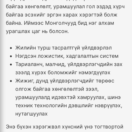
байгаа хөнгөлөлт, урамшуулал гол эздэд хүрч
байгаа эсэхийг эргэн харах хэрэгтэй болж
байна. Иймээс Монголчууд бид нэг алхам
урагшлах цаг нь болсон.
Жилийн турш тасралтгүй үйлдвэрлэл
Нэгдсэн ложистик, хадгалалтын систем
Тариаланч, малчид, үйлдвэрлэгчдийн зах
зээлд хүрэх боломжийг нэмэгдүүлэх
Жижиг, дунд үйлдвэрлэгчдийг төрөөс
олгож байгаа хөнгөлөлтэй зээл,
урамшуулалд идэвхтэй хамруулах, шинэ
техник технологийн дэвшлийг нэврүүлэх,
нутагшуулах
Энэ бүхэн хэрэгжвэл хүнсний үнэ тогтвортой