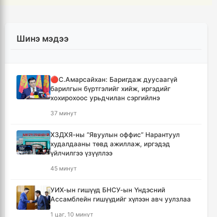
Шинэ мэдээ
🔴С.Амарсайхан: Баригдаж дуусаагүй
барилгын бүртгэлийг хийж, иргэдийг
хохирохоос урьдчилан сэргийлнэ
37 минут
ХЗДХЯ-ны “Явуулын оффис” Нарантуул
худалдааны төвд ажиллаж, иргэдэд
үйлчилгээ үзүүллээ
45 минут
УИХ-ын гишүүд БНСУ-ын Үндэсний
Ассамблейн гишүүдийг хүлээн авч уулзлаа
1 цаг, 10 минут