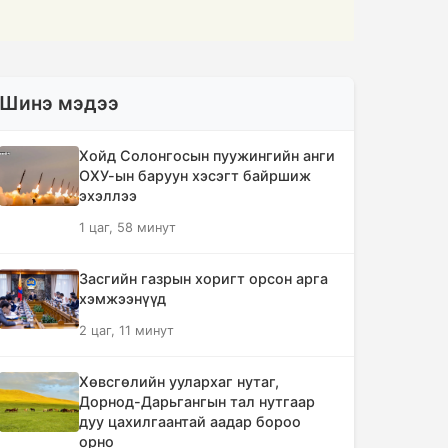
Шинэ мэдээ
Хойд Солонгосын пуужингийн анги
ОХУ-ын баруун хэсэгт байршиж
эхэллээ
1 цаг, 58 минут
Засгийн газрын хоригт орсон арга
хэмжээнүүд
2 цаг, 11 минут
Хөвсгөлийн уулархаг нутаг,
Дорнод-Дарьгангын тал нутгаар
дуу цахилгаантай аадар бороо
орно