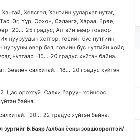
 Хангай, Хөвсгөл, Хэнтийн уулархаг нутаг,
Тэс, Эг, Үүр, Орхон, Сэлэнгэ, Хараа, Ерөө,
өр -20...-25 градус, Алтайн өвөр говиор
г, Их нууруудын хотгор, говийн бүс нутгийн
йн нурууны өвөр бэл, говийн бүс нутгийн хойд
бусад нутгаар -15...-20 градус хүйтэн байна.
г. Зөөлөн салхитай. -18...-20 градус хүйтэн
й. Цас орохгүй. Салхи баруун хойноос
хүйтэн байна.
алхитай. -20...-22 градус хүйтэн байна.
л зургийг Б.Баяр /албан ёсны зөвшөөрөлтэй/