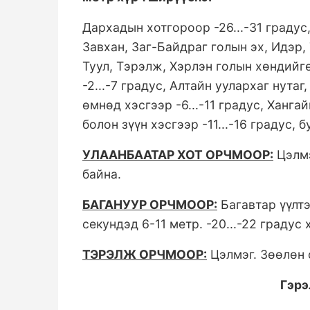
Дархадын хотгороор -26...-31 градус,
Завхан, Заг-Байдраг голын эх, Идэр, 
Туул, Тэрэлж, Хэрлэн голын хөндийгө
-2...-7 градус, Алтайн уулархаг нута
өмнөд хэсгээр -6...-11 градус, Ханга
болон зүүн хэсгээр -11...-16 градус, 
УЛААНБААТАР ХОТ ОРЧМООР:
Цэлмэ
байна.
БАГАНУУР ОРЧМООР:
Багавтар үүлтэ
секундэд 6-11 метр. -20...-22 градус 
ТЭРЭЛЖ ОРЧМООР:
Цэлмэг. Зөөлөн с
Гэрэ