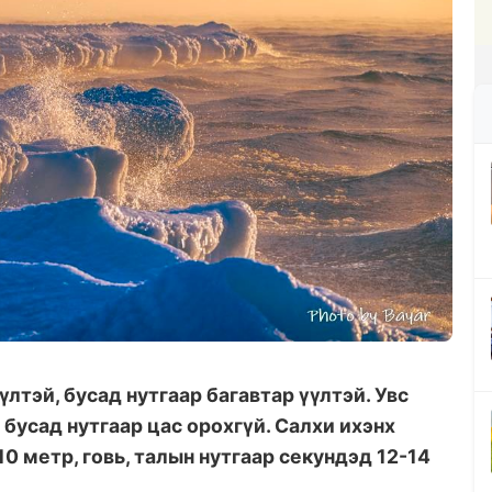
лтэй, бусад нутгаар багавтар үүлтэй. Увс
 бусад нутгаар цас орохгүй. Салхи ихэнх
0 метр, говь, талын нутгаар секундэд 12-14