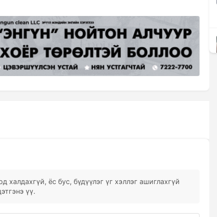
д халдахгүй, ёс бус, бүдүүлэг үг хэллэг ашиглахгүй
этгэнэ үү.