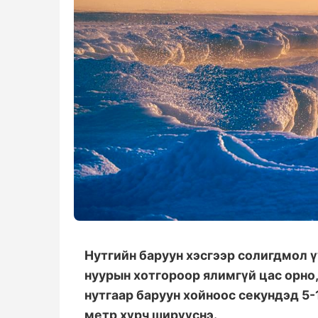
Нутгийн баруун хэсгээр солигдмол үү
нуурын хотгороор ялимгүй цас орно,
нутгаар баруун хойноос секундэд 5-1
метр хүрч ширүүснэ.