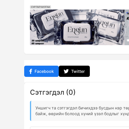
СУРТАЛЧИЛГАА
Facebook
Twitter
Сэтгэгдэл (0)
Уншигч та сэтгэгдэл бичихдээ бусдын нэр төр
байж, өөрийн болоод хүний үзэл бодлыг хүнд