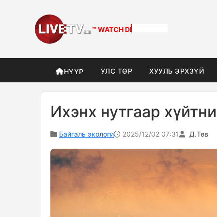
™ WATCH
NOW
УЛС ТӨР
ХУУЛЬ ЭРХЗҮЙ
НҮҮР
Ихэнх нутгаар хүйтни
Байгаль экологи
2025/12/02 07:31
Д.Төв