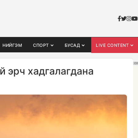
НИЙГЭМ
СПОРТ
БУСАД
LIVE CONTENT
СУ
й эрч хадгалагдана