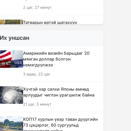
2 цаг, 27 минут
Татварын өртэй шатахуун
импортлогч ААН-үүдийн дансыг
битүүмжлэхгүй
Их уншсан
12 цаг, 20 минут
Америкийн визийн барьцааг 20
АНУ-ын Элчин сайдын яам нэн
мянган доллар болгон
шаардлагагүй бол Монгол Улс руу
нэмэгдүүлжээ
аялахгүй байхыг иргэддээ
3 өдөр, 22 цаг
зөвлөжээ
17 цаг, 32 минут
Хүчтэй хар салхи Японы өмнөд
арлуудыг чиглэн урагшилж байна
Зүүн Азийн эрэгтэйчүүдийн
21 цаг, 5 минут
волейболын аварга шалгаруулах
тэмцээн эхэллээ
КОП17 хурлын үеэр таван дүүргийн
18 цаг, 7 минут
73 цэцэрлэг, 60 сургуульд
зохицуулалт хийнэ