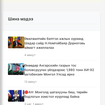
Шинэ мэдээ
Өвөлжилтийн бэлтгэл ажлын хүрээнд
Шадар сайд Н.Номтойбаяр Дорноговь
аймагт ажиллалаа
4 минут
Өнөөдөр Ангарскийн газрын тос
боловсруулах үйлдвэрээс 1,980 тонн АИ-92
автобензин Монгол Улсад ирнэ
12 минут
🔴АН: Монголд шатахууны биш, төрийн
бодлогын хомстол нүүрлээд байна
2 цаг, 1 минут