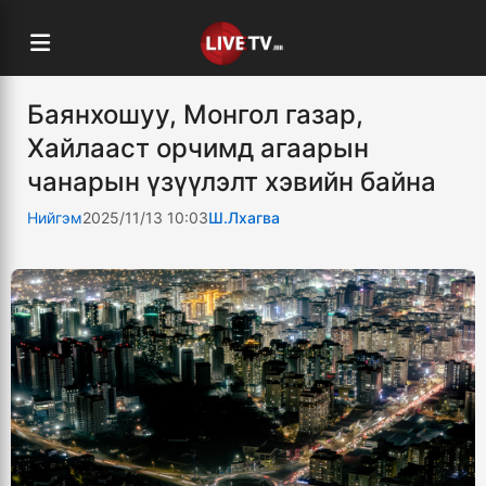
Баянхошуу, Монгол газар,
Хайлааст орчимд агаарын
чанарын үзүүлэлт хэвийн байна
Нийгэм
2025/11/13 10:03
Ш.Лхагва