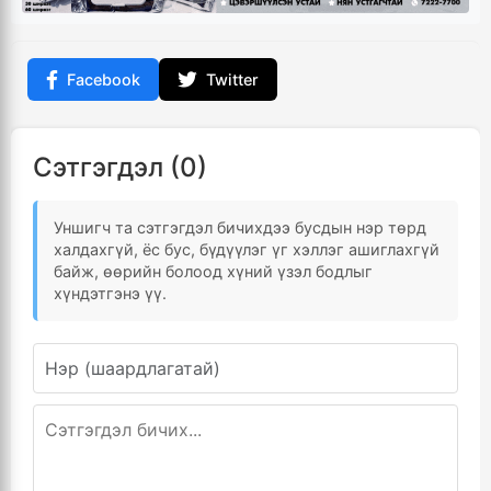
Facebook
Twitter
Сэтгэгдэл (0)
Уншигч та сэтгэгдэл бичихдээ бусдын нэр төрд
халдахгүй, ёс бус, бүдүүлэг үг хэллэг ашиглахгүй
байж, өөрийн болоод хүний үзэл бодлыг
хүндэтгэнэ үү.