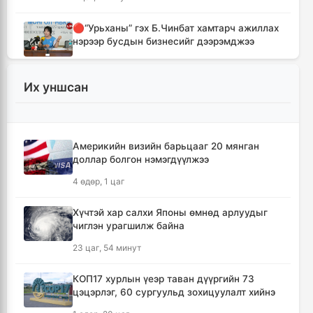
🔴“Урьханы” гэх Б.Чинбат хамтарч ажиллах
нэрээр бусдын бизнесийг дээрэмджээ
2 цаг, 8 минут
Их уншсан
Нэгдүгээр хорооллын арын замыг түр хааж,
борооны ус зайлуулах шугамын хөндлөн
сэтэлгээ хийнэ
2 цаг, 39 минут
Америкийн визийн барьцааг 20 мянган
доллар болгон нэмэгдүүлжээ
Хойд Солонгосын пуужингийн анги ОХУ-ын
4 өдөр, 1 цаг
баруун хэсэгт байршиж эхэллээ
4 цаг, 47 минут
Хүчтэй хар салхи Японы өмнөд арлуудыг
чиглэн урагшилж байна
Засгийн газрын хоригт орсон арга
23 цаг, 54 минут
хэмжээнүүд
5 цаг
КОП17 хурлын үеэр таван дүүргийн 73
цэцэрлэг, 60 сургуульд зохицуулалт хийнэ
Хөвсгөлийн уулархаг нутаг, Дорнод-