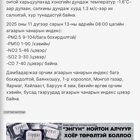
онтой харьцуулахад хоногийн дундаж температур -1.6˚С-
аар дулаан, салхины дундаж хурд 1.3 м/с-ээр их
салхитай, хур тунадасгүй байна.
2025 оны 11 дүгээр сарын 13-ны өдрийн 08:00 цагийн
агаарын чанарын индекс:
-PM2.5 9-104/бага бохирдолтой/
-PM10 1-90 /хэвийн/
-NO2 5-46 /цэвэр/
-SO2 3-30 /цэвэр/
-CO 7-40 /цэвэр/ байна.
Дамбадаржаа орчим агаарын чанарын индекс бага
бохирдолтой, Баянхошуу, 1-р хороолол, Монгол газар,
Яармаг, Хайлааст, Баруун 4 зам, Бөхийн өргөө орчим
хэвийн, бусад газруудад агаарын чанарын индекс цэвэр
байна.
СУРТАЛЧИЛГАА