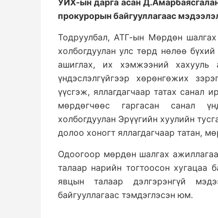
УИХ-ын дарга асан Д.Амарбаясгалан
прокурорын байгууллагаас мэдээлэл
Тодруулбал, АТГ-ын Мөрдөн шалгах
холбогдуулан улс төрд нөлөө бүхий
ашиглах, их хэмжээний хахууль 
үндэслэлгүйгээр хөрөнгөжих зэрэ
үүсгэж, яллагдагчаар татах санал и
мөрдөгчөөс гаргасан санал үнд
холбогдуулан Эрүүгийн хуулийн тусг
долоо хоногт яллагдагчаар татан, м
Одоогоор мөрдөн шалгах ажиллагаа 
талаар нарийн тогтоосон хугацаа 
явцын талаар дэлгэрэнгүй мэд
байгууллагаас тэмдэглэсэн юм.