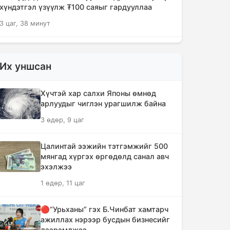
хүндэтгэл үзүүлж ₮100 саяыг гардууллаа
3 цаг, 38 минут
"Сэлэнгэ-2026" цэргийн хээрийн
сургууль амжилттай өндөрлөлөө
Их уншсан
5 цаг, 10 минут
Хүчтэй хар салхи Японы өмнөд
Хотын захын хорооллуудад бизнес
арлуудыг чиглэн урагшилж байна
эрхлэгчдээ дэмжих инкубатор
3 өдөр, 9 цаг
төвүүдийг байгуулна
5 цаг, 42 минут
Цалинтай ээжийн тэтгэмжийг 500
мянгад хүргэх өргөдөлд санал авч
Даян аварга цолны мялаалга
эхэлжээ
наадамд түрүүлсэн бөхийг 20 сая
1 өдөр, 11 цаг
төгрөгөөр байлна
8 цаг, 38 минут
🔴“Урьханы” гэх Б.Чинбат хамтарч
ажиллах нэрээр бусдын бизнесийг
🔴Н.Учрал: Засгийн газар
дээрэмджээ