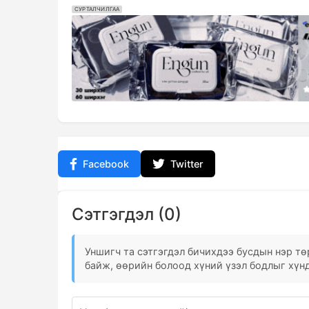
СУРТАЛЧИЛГАА
Facebook
Twitter
Сэтгэгдэл (0)
Уншигч та сэтгэгдэл бичихдээ бусдын нэр төр
байж, өөрийн болоод хүний үзэл бодлыг хүнд