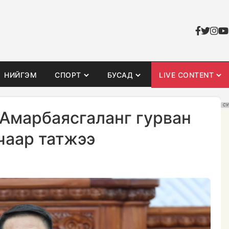
НИЙГЭМ
СПОРТ
БУСАД
LIVE CONTENT
СУ
.Амарбаясгаланг гурван
чаар татжээ