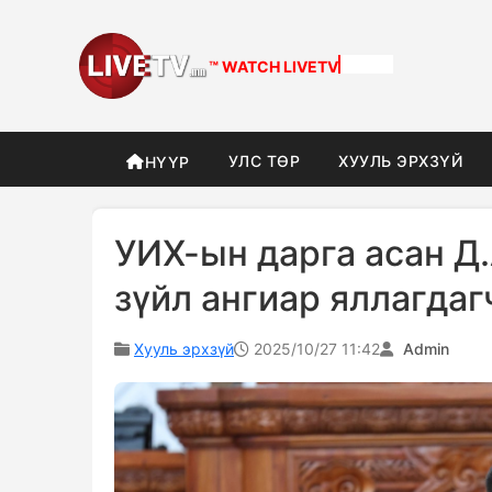
™ WATCH
LIVETV
УЛС ТӨР
ХУУЛЬ ЭРХЗҮЙ
НҮҮР
УИХ-ын дарга асан Д
зүйл ангиар яллагдаг
Хууль эрхзүй
2025/10/27 11:42
Admin