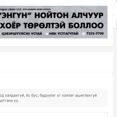
д халдахгүй, ёс бус, бүдүүлэг үг хэллэг ашиглахгүй
этгэнэ үү.