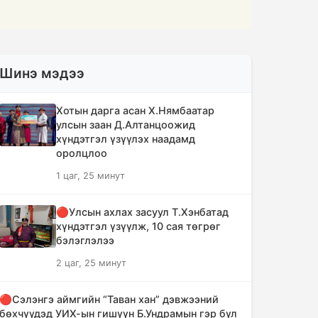
Шинэ мэдээ
Хотын дарга асан Х.Нямбаатар
улсын заан Д.Алтанцоожид
хүндэтгэл үзүүлэх наадамд
оролцлоо
1 цаг, 25 минут
🔴Улсын ахлах засуул Т.Хэнбатад
хүндэтгэл үзүүлж, 10 сая төгрөг
бэлэглэлээ
2 цаг, 25 минут
🔴Сэлэнгэ аймгийн “Таван хан” дэвжээний
бөхчүүдэд УИХ-ын гишүүн Б.Ундрамын гэр бүл