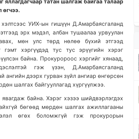
г яллагдагчаар татан шалгаж байгаа талаар
 өгчээ.
 хэлтсээс УИХ-ын гишүүн Д.Амарбаясгаланд
 этгээд эрх мэдэл, албан тушаалаа урвуулан
авах, мөн улс төрд нөлөө бүхий этгээд
г гэмт хэргүүдэд тус тус эрүүгийн хэрэг
рүүлсэн байна. Прокуророос хэргийг хянаад,
эслэлтэй гэж үзэн, Д.Амарбаясгаланд
ай ангийн дээрх гурван зүйл ангиар өнгөрсөн
өрдөн шалгах байгууллагад хүргүүлжээ.
явагдаж байна. Хэрэг хэзээ шийдвэрлэгдэх
байхгүй бөгөөд мөрдөн шалгах ажиллагааны
ээлэл өгөх боломжгүй гэж прокурорын